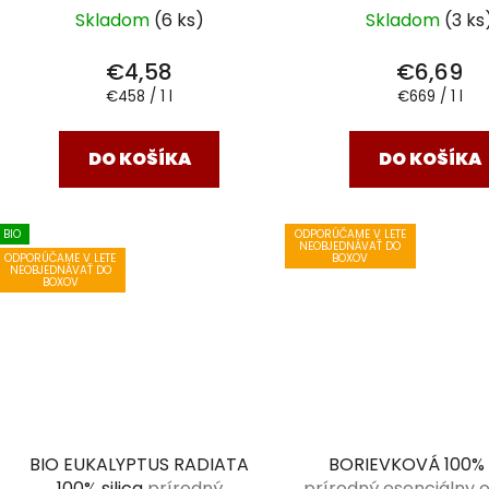
Skladom
(6 ks)
Skladom
(3 ks
€4,58
€6,69
Jednotková
Jednotková
€458 / 1 l
€669 / 1 l
cena:
cena:
DO KOŠÍKA
DO KOŠÍKA
BIO
ODPORÚČAME V LETE
NEOBJEDNÁVAŤ DO
ODPORÚČAME V LETE
BOXOV
NEOBJEDNÁVAŤ DO
BOXOV
BIO EUKALYPTUS RADIATA
BORIEVKOVÁ 100% s
100% silica
prírodný
prírodný esenciálny ol