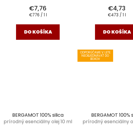
v
€7,76
€4,73
Jednotková
Jednotková
€776 / 1 l
€473 / 1 l
cena:
cena:
DO KOŠÍKA
DO KOŠÍKA
ODPORÚČAME V LETE
NEOBJEDNÁVAŤ DO
BOXOV
BERGAMOT 100% silica
BERGAMOT 100% si
prírodný esenciálny olej 10 ml
prírodný esenciálny ol