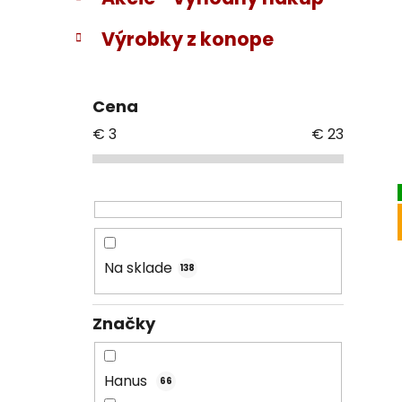
Výrobky z konope
Cena
€
3
€
23
Na sklade
138
Značky
Hanus
66