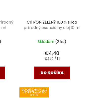
rírodný
CITRÓN ZELENÝ 100 % silica
0 ml
prírodný esenciálny olej 10 ml
)
Skladom
(2 ks)
€4,40
Jednotková
€440 / 1 l
cena:
DO KOŠÍKA
ODPORÚČAME V LETE
NEOBJEDNÁVAŤ DO
BOXOV