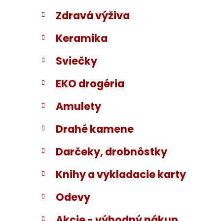
Zdravá výživa
Keramika
Sviečky
EKO drogéria
Amulety
Drahé kamene
Darčeky, drobnôstky
Knihy a vykladacie karty
Odevy
Akcie - výhodný nákup