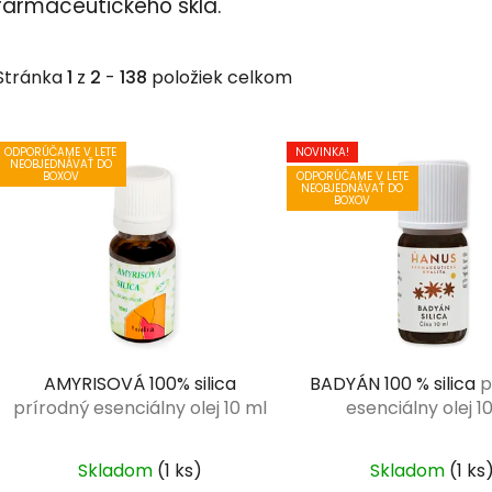
farmaceutického skla.
Stránka
1
z
2
-
138
položiek celkom
V
ODPORÚČAME V LETE
NOVINKA!
ý
NEOBJEDNÁVAŤ DO
ODPORÚČAME V LETE
BOXOV
NEOBJEDNÁVAŤ DO
p
BOXOV
i
s
p
r
o
d
AMYRISOVÁ 100% silica
BADYÁN 100 % silica
p
u
prírodný esenciálny olej 10 ml
esenciálny olej 1
k
t
Skladom
(1 ks)
Skladom
(1 ks
o