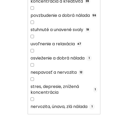
koncentrácia a kreativita
39
povzbudenie a dobrá nálada
56
stuhnuté a unavené svaly
19
uvoľnenie a relaxácia
47
osvieženie a dobrá nálada
1
nespavosť a nervozita
12
stres, depresie, znížená
1
koncentrácia
nervozita, únava, zlá nálada
1