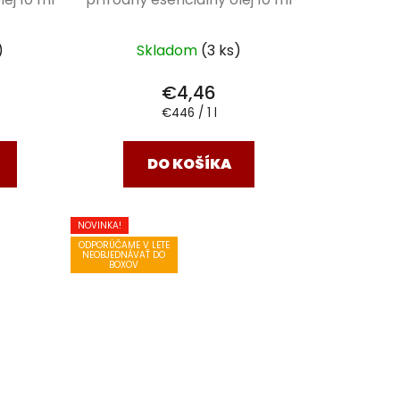
)
Skladom
(3 ks)
€4,46
Jednotková
€446 / 1 l
cena:
DO KOŠÍKA
NOVINKA!
ODPORÚČAME V LETE
NEOBJEDNÁVAŤ DO
BOXOV