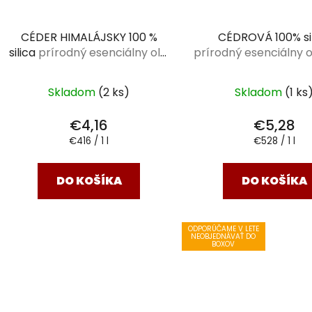
CÉDER HIMALÁJSKY 100 %
CÉDROVÁ 100% si
silica
prírodný esenciálny olej
prírodný esenciálny ol
10 ml
Skladom
(2 ks)
Skladom
(1 ks
€4,16
€5,28
Jednotková
Jednotková
€416 / 1 l
€528 / 1 l
cena:
cena:
DO KOŠÍKA
DO KOŠÍKA
ODPORÚČAME V LETE
NEOBJEDNÁVAŤ DO
BOXOV