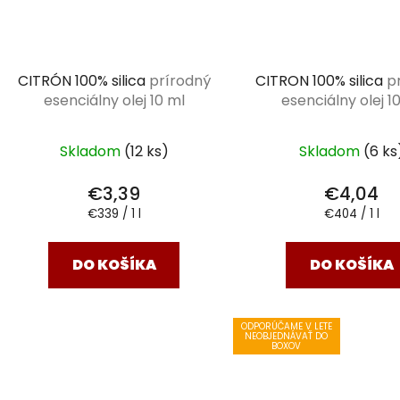
CITRÓN 100% silica
prírodný
CITRON 100% silica
p
esenciálny olej 10 ml
esenciálny olej 1
Skladom
(12 ks)
Skladom
(6 ks
€3,39
€4,04
Jednotková
Jednotková
€339 / 1 l
€404 / 1 l
cena:
cena:
DO KOŠÍKA
DO KOŠÍKA
ODPORÚČAME V LETE
NEOBJEDNÁVAŤ DO
BOXOV