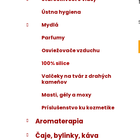
i
a
e
n
Ústna hygiena
e
Mydlá
l
Parfumy
Osviežovače vzduchu
100% silice
Valčeky na tvár z drahých
kameňov
Masti, gély a moxy
Príslušenstvo ku kozmetike
Aromaterapia
Čaje, bylinky, káva