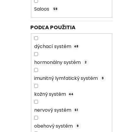
Saloos
59
PODĽA POUŽITIA
dýchací systém
48
hormonálny systém
2
imunitný lymfatický systém
9
kožný systém
44
nervový systém
61
obehový systém
9