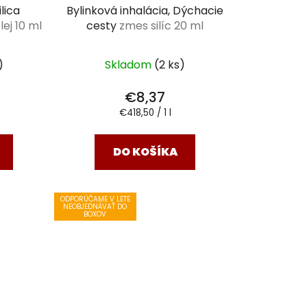
lica
Bylinková inhalácia, Dýchacie
ej 10 ml
cesty
zmes silíc 20 ml
)
Skladom
(2 ks)
€8,37
Jednotková
€418,50 / 1 l
cena:
DO KOŠÍKA
ODPORÚČAME V LETE
NEOBJEDNÁVAŤ DO
BOXOV