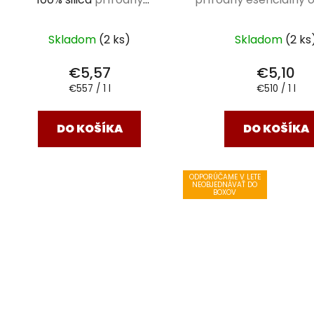
esenciálny olej 10 ml
Skladom
(2 ks)
Skladom
(2 ks
€5,57
€5,10
Jednotková
Jednotková
€557 / 1 l
€510 / 1 l
cena:
cena:
DO KOŠÍKA
DO KOŠÍKA
ODPORÚČAME V LETE
NEOBJEDNÁVAŤ DO
BOXOV