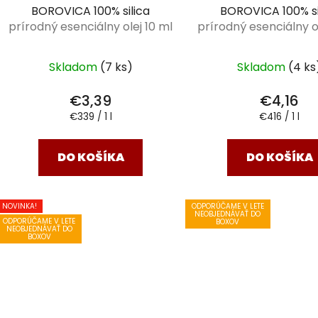
BOROVICA 100% silica
BOROVICA 100% si
prírodný esenciálny olej 10 ml
prírodný esenciálny ol
Skladom
(7 ks)
Skladom
(4 ks
€3,39
€4,16
Jednotková
Jednotková
€339 / 1 l
€416 / 1 l
cena:
cena:
DO KOŠÍKA
DO KOŠÍKA
NOVINKA!
ODPORÚČAME V LETE
NEOBJEDNÁVAŤ DO
ODPORÚČAME V LETE
BOXOV
NEOBJEDNÁVAŤ DO
BOXOV