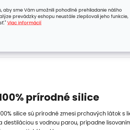
, aby sme Vám umožnili pohodlné prehliadanie nášho
A
OBCHODNÉ PODMIENKY
OCHRANA OSOBNÝCH ÚDAJ
lýze prevádzky eshopu neustále zlepšovali jeho funkcie,
sť."
Viac informácií
100% prírodné silice
100% silice sú prírodné zmesi prchavých látok s li
a destiláciou s vodnou parou, prípadne lisovaní