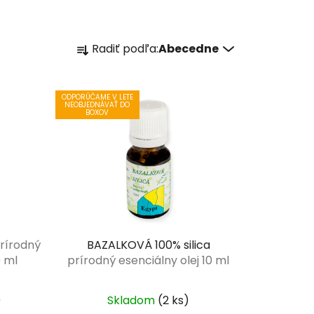
R
Radiť podľa:
Abecedne
a
d
e
ODPORÚČAME V LETE
NEOBJEDNÁVAŤ DO
n
BOXOV
i
e
p
r
o
d
u
rírodný
BAZALKOVÁ 100% silica
k
0 ml
prírodný esenciálny olej 10 ml
t
o
)
Skladom
(2 ks)
v