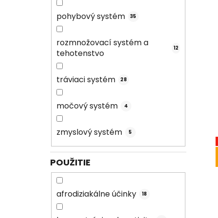
pohybový systém
35
rozmnožovací systém a
12
tehotenstvo
tráviaci systém
28
močový systém
4
zmyslový systém
5
POUŽITIE
afrodiziakálne účinky
18