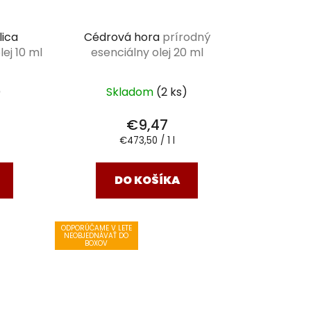
lica
Cédrová hora
prírodný
ej 10 ml
esenciálny olej 20 ml
)
Skladom
(2 ks)
€9,47
Jednotková
€473,50 / 1 l
cena:
DO KOŠÍKA
ODPORÚČAME V LETE
NEOBJEDNÁVAŤ DO
BOXOV