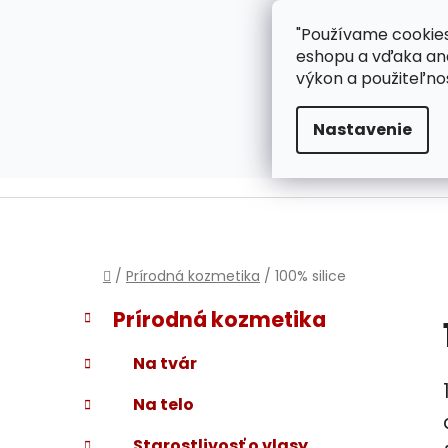
}
Prejsť
"Používame cookies
ZÁKAZNÍCKA PODPOR
na
eshopu a vďaka ana
obsah
výkon a použiteľno
Nastavenie
Domov
/
Prírodná kozmetika
/
100% silice
B
K
Preskočiť
Prírodná kozmetika
a
kategórie
o
t
č
Na tvár
e
n
g
Na telo
ý
ó
p
r
Starostlivosť o vlasy