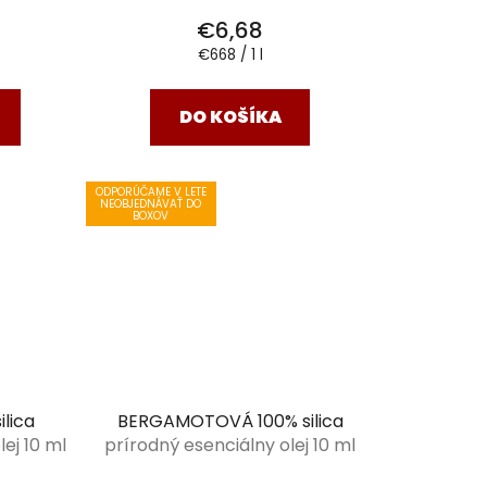
€6,68
Jednotková
€668 / 1 l
cena:
DO KOŠÍKA
ODPORÚČAME V LETE
NEOBJEDNÁVAŤ DO
BOXOV
lica
BERGAMOTOVÁ 100% silica
ej 10 ml
prírodný esenciálny olej 10 ml