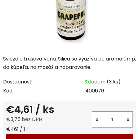
Svieža citrusová vôňa. Silica sa využíva do aromalámp,
do kúpeľa, na masáž a naparovanie.
Dostupnosť
Skladom
(3 ks)
Kód:
400676
€4,61
/ ks
€3,75 bez DPH
Jednotková cena:
€461 / 1 l