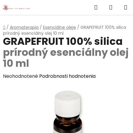
}
Hľadať
NÁKUP
Prejsť
na
KOŠÍK
obsah
Domov
/
Aromaterapia
/
Esenciálne oleje
/
GRAPEFRUIT 100% silica
prírodný esenciálny olej 10 ml
GRAPEFRUIT 100% silica
prírodný esenciálny olej
10 ml
Priemerné
Neohodnotené
Podrobnosti hodnotenia
hodnotenie
produktu
je
0,0
z
5
hviezdičiek.