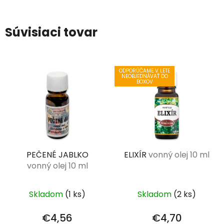
Súvisiaci tovar
ODPORÚČAME V LETE
NEOBJEDNÁVAŤ DO
BOXOV
PEČENÉ JABLKO
ELIXÍR
vonný olej 10 ml
vonný olej 10 ml
Skladom
(1 ks)
Skladom
(2 ks)
€4,56
€4,70