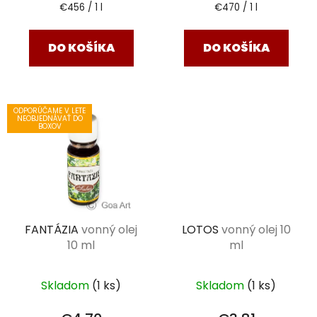
Jednotková
Jednotková
€456 / 1 l
€470 / 1 l
cena:
cena:
DO KOŠÍKA
DO KOŠÍKA
ODPORÚČAME V LETE
NEOBJEDNÁVAŤ DO
BOXOV
FANTÁZIA
vonný olej
LOTOS
vonný olej 10
10 ml
ml
Skladom
(1 ks)
Skladom
(1 ks)