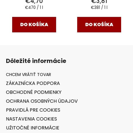
€4,70
€3,81
Jednotková
Jednotková
€470 / 1 l
€381 / 1 l
cena:
cena:
DO KOŠÍKA
DO KOŠÍKA
Z
á
Dôležité informácie
p
ä
t
ZÁKAZNÍCKA PODPORA
i
OBCHODNÉ PODMIENKY
e
OCHRANA OSOBNÝCH ÚDAJOV
PRAVIDLÁ PRE COOKIES
NASTAVENIA COOKIES
UŽITOČNÉ INFORMÁCIE