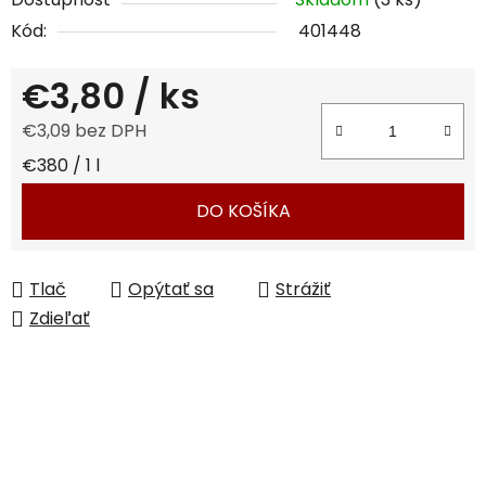
Kód:
401448
€3,80
/ ks
€3,09 bez DPH
Jednotková cena:
€380 / 1 l
DO KOŠÍKA
Tlač
Opýtať sa
Strážiť
Zdieľať