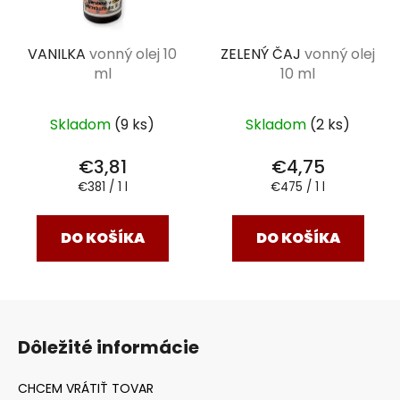
VANILKA
vonný olej 10
ZELENÝ ČAJ
vonný olej
ml
10 ml
Skladom
(9 ks)
Skladom
(2 ks)
€3,81
€4,75
Jednotková
Jednotková
€381 / 1 l
€475 / 1 l
cena:
cena:
DO KOŠÍKA
DO KOŠÍKA
Z
á
Dôležité informácie
p
ä