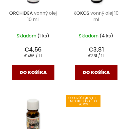
ORCHIDEA
vonný olej
KOKOS
vonný olej 10
10 ml
ml
Skladom
(1 ks)
Skladom
(4 ks)
€4,56
€3,81
Jednotková
Jednotková
€456 / 1 l
€381 / 1 l
cena:
cena:
DO KOŠÍKA
DO KOŠÍKA
ODPORÚČAME V LETE
NEOBJEDNÁVAŤ DO
BOXOV