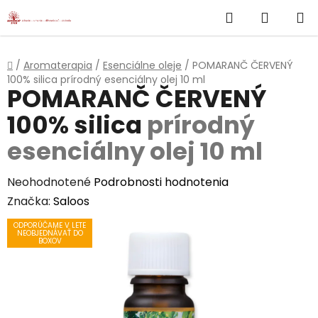
}
Hľadať
NÁKUP
Prejsť
na
KOŠÍK
obsah
Domov
/
Aromaterapia
/
Esenciálne oleje
/
POMARANČ ČERVENÝ
100% silica
prírodný esenciálny olej 10 ml
POMARANČ ČERVENÝ
100% silica
prírodný
esenciálny olej 10 ml
Priemerné
Neohodnotené
Podrobnosti hodnotenia
hodnotenie
Značka:
Saloos
produktu
ODPORÚČAME V LETE
NEOBJEDNÁVAŤ DO
je
BOXOV
0,0
z
5
hviezdičiek.