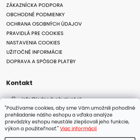
t
ZÁKAZNÍCKA PODPORA
i
OBCHODNÉ PODMIENKY
e
OCHRANA OSOBNÝCH ÚDAJOV
PRAVIDLÁ PRE COOKIES
NASTAVENIA COOKIES
UŽITOČNÉ INFORMÁCIE
DOPRAVA A SPÔSOB PLATBY
Kontakt
info
@
jednoduchyzivot.sk
"Používame cookies, aby sme Vám umožnili pohodlné
E-shop: 0948 647 767
prehliadanie nášho eshopu a vďaka analýze
prevádzky eshopu neustále zlepšovali jeho funkcie,
výkon a použiteľnosť."
Viac informácií