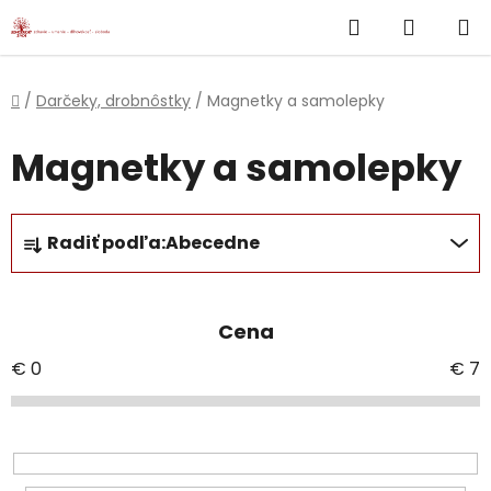
}
Hľadať
NÁKUP
Prejsť
na
KOŠÍK
obsah
Domov
/
Darčeky, drobnôstky
/
Magnetky a samolepky
Magnetky a samolepky
R
Radiť podľa:
Abecedne
a
d
e
Cena
n
i
€
0
€
7
e
p
r
o