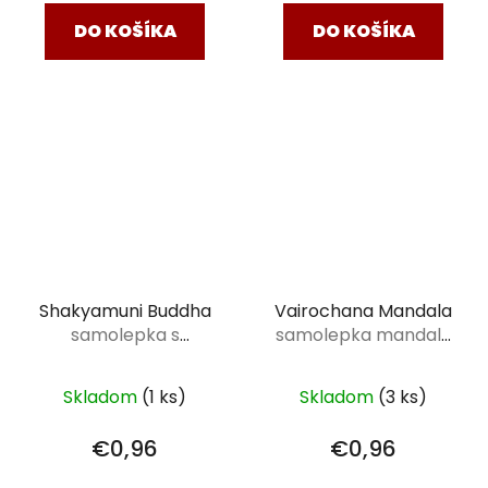
DO KOŠÍKA
DO KOŠÍKA
Shakyamuni Buddha
Vairochana Mandala
samolepka s
samolepka mandala
priemerom 75 mm
75 mm
Skladom
(1 ks)
Skladom
(3 ks)
€0,96
€0,96