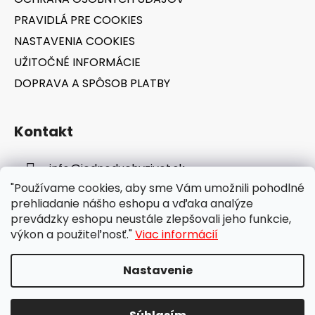
v
ý
PRAVIDLÁ PRE COOKIES
p
NASTAVENIA COOKIES
i
s
UŽITOČNÉ INFORMÁCIE
u
DOPRAVA A SPÔSOB PLATBY
Kontakt
info
@
jednoduchyzivot.sk
"Používame cookies, aby sme Vám umožnili pohodlné
E-shop: 0948 647 767
prehliadanie nášho eshopu a vďaka analýze
prevádzky eshopu neustále zlepšovali jeho funkcie,
výkon a použiteľnosť."
Viac informácií
Nastavenie
Vytvoril Shoptet