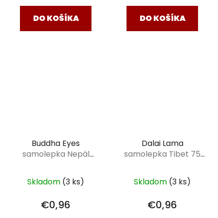
DO KOŠÍKA
DO KOŠÍKA
Buddha Eyes
Dalai Lama
samolepka Nepál
samolepka Tibet 75
Budhove oči -
mm
červená 75 mm
Skladom
(3 ks)
Skladom
(3 ks)
€0,96
€0,96