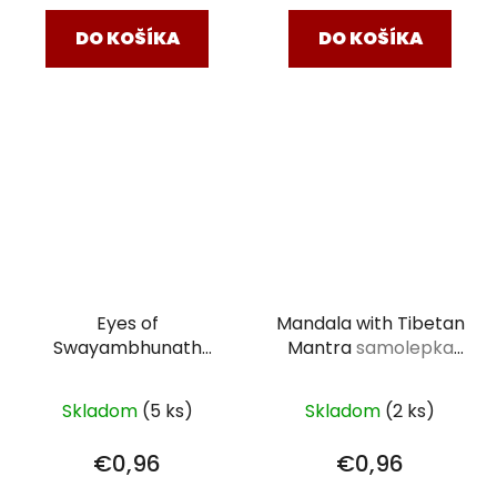
DO KOŠÍKA
DO KOŠÍKA
Eyes of
Mandala with Tibetan
Swayambhunath
Mantra
samolepka
Stupa
samolepka
mandala s mantrou
Nepál 75 mm
75 mm
Skladom
(5 ks)
Skladom
(2 ks)
€0,96
€0,96