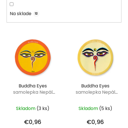
d
u
Na sklade
12
k
t
o
V
v
ý
p
i
s
p
r
Buddha Eyes
Buddha Eyes
o
samolepka Nepál
samolepka Nepál
d
Budhove oči - okrová
Budhove oči - žltá 75
u
75 mm
mm
k
Skladom
(3 ks)
Skladom
(5 ks)
t
€0,96
€0,96
o