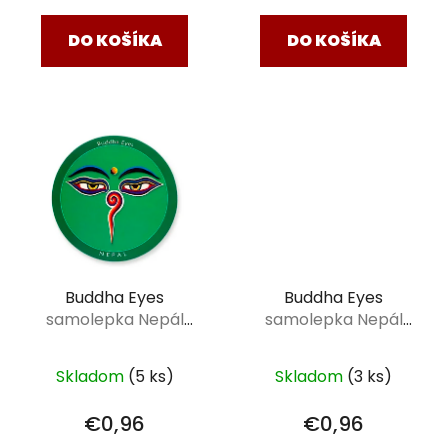
v
DO KOŠÍKA
DO KOŠÍKA
Buddha Eyes
Buddha Eyes
samolepka Nepál
samolepka Nepál
Budhove oči - zelená
Budhove oči - modrá
75 mm
75 mm
Skladom
(5 ks)
Skladom
(3 ks)
€0,96
€0,96