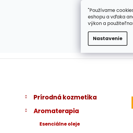
}
Prejsť
"Používame cookies
ZÁKAZNÍCKA PODPOR
na
eshopu a vďaka ana
obsah
výkon a použiteľno
Nastavenie
B
K
Preskočiť
Prírodná kozmetika
a
kategórie
o
t
č
Aromaterapia
e
n
g
ý
Esenciálne oleje
ó
p
r