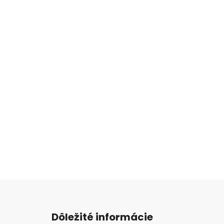
Z
á
Dôležité informácie
p