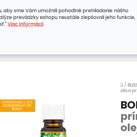
, aby sme Vám umožnili pohodlné prehliadanie nášho
A
OBCHODNÉ PODMIENKY
OCHRANA OSOBNÝCH ÚDAJ
lýze prevádzky eshopu neustále zlepšovali jeho funkcie,
sť."
Viac informácií
Domo
/
Aro
silica
pr
BO
ODPORÚČAME V LETE
NEOBJEDNÁVAŤ DO
BOXOV
pr
ole