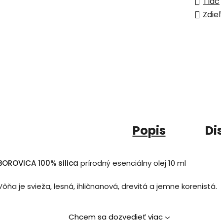
Tlač
Zdie
Popis
Di
BOROVICA 100% silica
prírodný esenciálny olej 10 ml
Vôňa je svieža, lesná, ihličnanová, drevitá a jemne korenistá.
Chcem sa dozvedieť viac