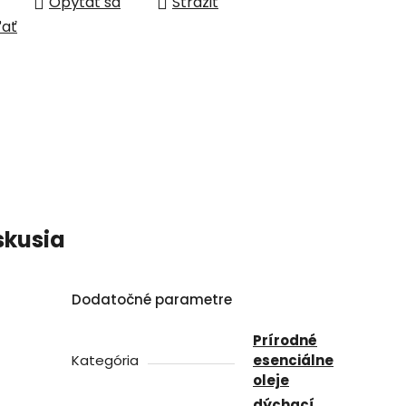
Opýtať sa
Strážiť
ľať
skusia
Dodatočné parametre
Prírodné
Kategória
esenciálne
oleje
dýchací