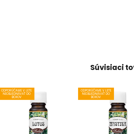
Súvisiaci t
ODPORÚČAME V LETE
ODPORÚČAME V LETE
NEOBJEDNÁVAŤ DO
NEOBJEDNÁVAŤ DO
BOXOV
BOXOV