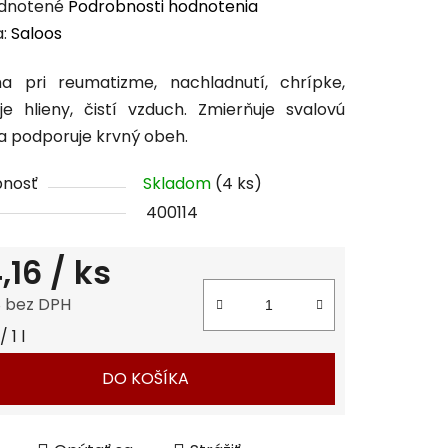
erné
dnotené
Podrobnosti hodnotenia
enie
a:
Saloos
tu
a pri reumatizme, nachladnutí, chrípke,
je hlieny, čistí vzduch. Zmierňuje svalovú
a podporuje krvný obeh.
pnosť
Skladom
(4 ks)
čiek.
400114
,16
/ ks
8 bez DPH
tková cena:
 1 l
DO KOŠÍKA