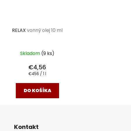
RELAX
vonný olej 10 ml
Skladom
(9 ks)
€4,56
Jednotková
€456 / 1 l
cena:
DO KOŠÍKA
Kontakt