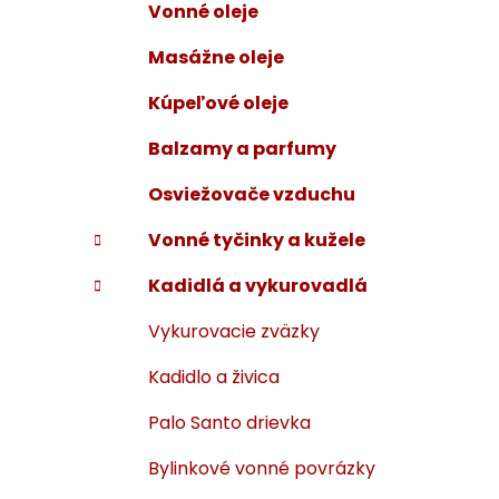
Vonné oleje
i
a
e
n
Masážne oleje
e
Kúpeľové oleje
l
Balzamy a parfumy
Osviežovače vzduchu
Vonné tyčinky a kužele
Kadidlá a vykurovadlá
Vykurovacie zväzky
Kadidlo a živica
Palo Santo drievka
Bylinkové vonné povrázky