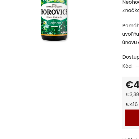
Priem
Neoho
hodnot
Značk
produk
Pomáh
je
uvoľňu
0,0
únavu 
z
5
Dostu
hviezdi
Kód:
€4
€3,3
Jedno
€416 /