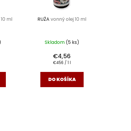
 10 ml
RUŽA
vonný olej 10 ml
)
Skladom
(5 ks)
€4,56
Jednotková
€456 / 1 l
cena:
DO KOŠÍKA