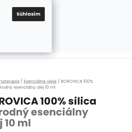
EUR
Prihlásenie
Registrácia
OV
PRAVIDLÁ PRE COOKIES
NASTAVENIA COOKIES
Súhlasím
PRÁZDNY KOŠÍK
NÁKUPNÝ
KOŠÍK
v
materapia
/
Esenciálne oleje
/
BOROVICA 100%
írodný esenciálny olej 10 ml
ROVICA 100% silica
írodný esenciálny
j 10 ml