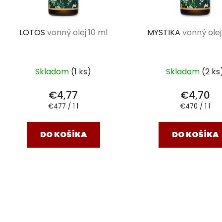
LOTOS
vonný olej 10 ml
MYSTIKA
vonný olej
Skladom
(1 ks)
Skladom
(2 ks
€4,77
€4,70
Jednotková
Jednotková
€477 / 1 l
€470 / 1 l
cena:
cena:
DO KOŠÍKA
DO KOŠÍKA