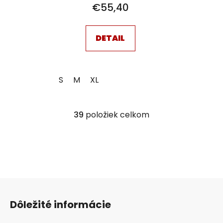
€55,40
DETAIL
S
M
XL
39
položiek celkom
O
v
l
á
d
a
Z
c
á
i
Dôležité informácie
e
p
p
ä