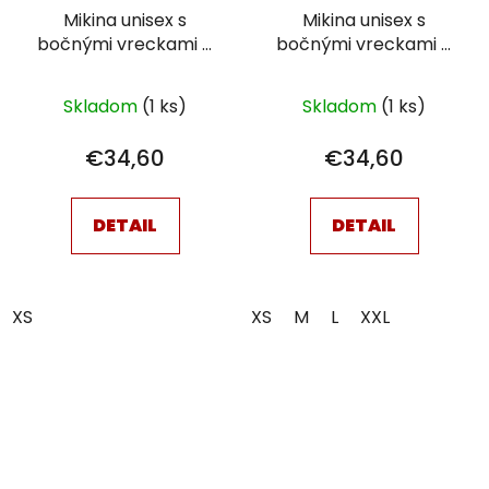
Mikina unisex s
Mikina unisex s
bočnými vreckami a
bočnými vreckami a
kapucňou
Black -
kapucňou
Burgundy -
300GSM
300GSM
Skladom
(1 ks)
Skladom
(1 ks)
€34,60
€34,60
DETAIL
DETAIL
XS
XS
M
L
XXL