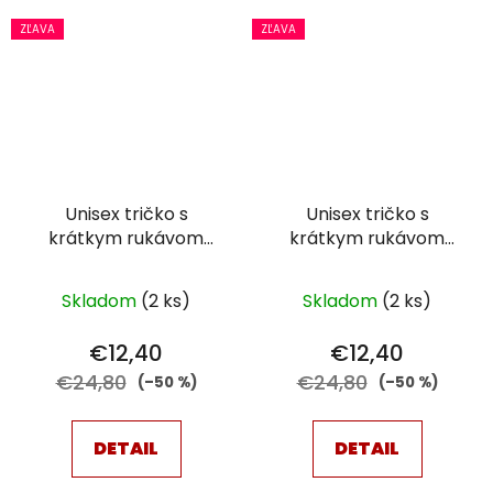
ZĽAVA
ZĽAVA
Unisex tričko s
Unisex tričko s
krátkym rukávom
krátkym rukávom
"Chaplin"
Golden
"Chaplin"
Lavender
Yellow - 180 GSM
dawn - 180 GSM
Skladom
(2 ks)
Skladom
(2 ks)
€12,40
€12,40
€24,80
€24,80
(–50 %)
(–50 %)
DETAIL
DETAIL