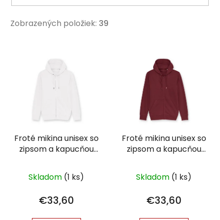
Zobrazených položiek:
39
V
ý
p
i
s
p
r
Froté mikina unisex so
Froté mikina unisex so
o
zipsom a kapucňou
zipsom a kapucňou
d
White - 300GSM
Burgundy - 300GSM
u
k
Skladom
(1 ks)
Skladom
(1 ks)
t
€33,60
€33,60
o
v