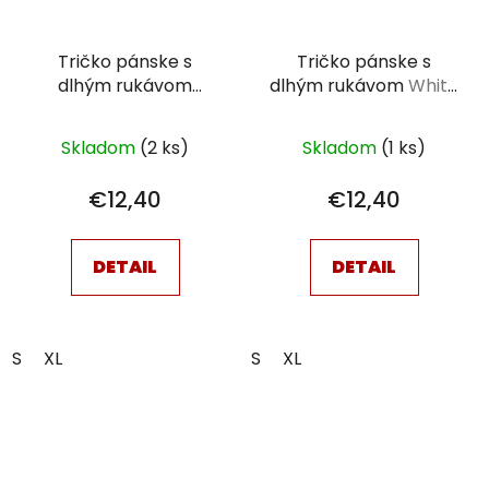
Tričko pánske s
Tričko pánske s
dlhým rukávom
dlhým rukávom
White
Burgundy - 180 GSM
- 180 GSM
Skladom
(2 ks)
Skladom
(1 ks)
€12,40
€12,40
DETAIL
DETAIL
S
XL
S
XL