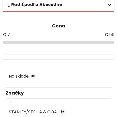
R
Radiť podľa:
Abecedne
a
d
e
Cena
n
i
€
7
€
56
e
p
r
o
d
u
Na sklade
39
k
t
Značky
o
v
STANLEY/STELLA & GOA
39