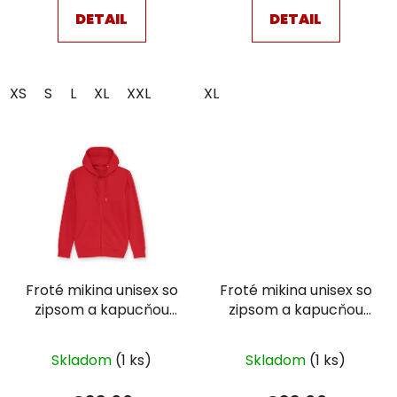
DETAIL
DETAIL
XS
S
L
XL
XXL
XL
Froté mikina unisex so
Froté mikina unisex so
zipsom a kapucňou
zipsom a kapucňou
Red - 300GSM
Black - 300GSM
Skladom
(1 ks)
Skladom
(1 ks)