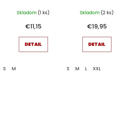
Black - 155 GSM
"Chaplin"
Red - 155
GSM
Skladom
(1 ks)
Skladom
(2 ks)
€11,15
€19,95
DETAIL
DETAIL
S
M
S
M
L
XXL