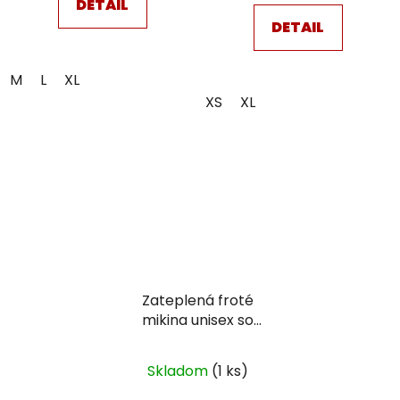
DETAIL
DETAIL
M
L
XL
XS
XL
Zateplená froté
mikina unisex so
zipsom a kapucňou
Black - 300 GSM
Skladom
(1 ks)