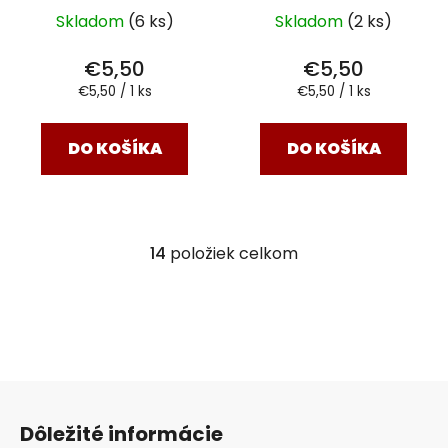
Skladom
(6 ks)
Skladom
(2 ks)
€5,50
€5,50
Jednotková
Jednotková
€5,50 / 1 ks
€5,50 / 1 ks
cena:
cena:
DO KOŠÍKA
DO KOŠÍKA
14
položiek celkom
O
v
l
á
d
a
Z
c
á
i
Dôležité informácie
e
p