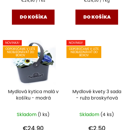
Jednotková
Jednotková
€24,90 / 1 ks
€124,50 / 1 kg
v
cena:
cena:
DO KOŠÍKA
DO KOŠÍKA
NOVINKA!
NOVINKA!
ODPORÚČAME V LETE
ODPORÚČAME V LETE
NEOBJEDNÁVAŤ DO
NEOBJEDNÁVAŤ DO
BOXOV
BOXOV
Mydlová kytica malá v
Mydlové kvety 3 sada
košíku - modrá
- ruža broskyňová
Skladom
(1 ks)
Skladom
(4 ks)
€24,90
€2,50