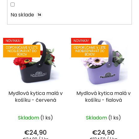
d
u
Na sklade
14
k
t
o
V
NOVINKA!
NOVINKA!
v
ý
ODPORÚČAME V LETE
ODPORÚČAME V LETE
NEOBJEDNÁVAŤ DO
NEOBJEDNÁVAŤ DO
p
BOXOV
BOXOV
i
s
p
r
Mydlová kytica malá v
Mydlová kytica malá v
o
košíku - červená
košíku - fialová
d
u
k
Skladom
(1 ks)
Skladom
(1 ks)
t
€24,90
€24,90
o