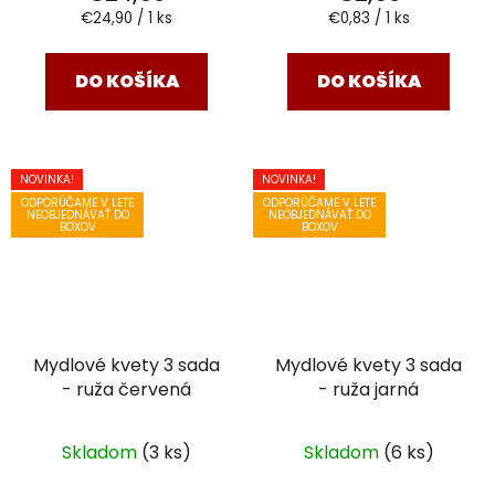
Jednotková
Jednotková
€24,90 / 1 ks
€0,83 / 1 ks
cena:
cena:
DO KOŠÍKA
DO KOŠÍKA
NOVINKA!
NOVINKA!
ODPORÚČAME V LETE
ODPORÚČAME V LETE
NEOBJEDNÁVAŤ DO
NEOBJEDNÁVAŤ DO
BOXOV
BOXOV
Mydlové kvety 3 sada
Mydlové kvety 3 sada
- ruža červená
- ruža jarná
Skladom
(3 ks)
Skladom
(6 ks)