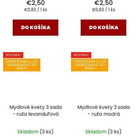
€2,50
€2,50
Jednotková
Jednotková
€0,83 / 1 ks
€0,83 / 1 ks
cena:
cena:
DO KOŠÍKA
DO KOŠÍKA
NOVINKA!
NOVINKA!
ODPORÚČAME V LETE
ODPORÚČAME V LETE
NEOBJEDNÁVAŤ DO
NEOBJEDNÁVAŤ DO
BOXOV
BOXOV
Mydlové kvety 3 sada
Mydlové kvety 3 sada
- ruža levanduľová
- ruža modrá
Skladom
(3 ks)
Skladom
(3 ks)