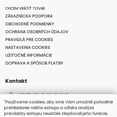
p
ä
r
t
v
ZÁKAZNÍCKA PODPORA
i
k
OBCHODNÉ PODMIENKY
e
y
v
OCHRANA OSOBNÝCH ÚDAJOV
ý
PRAVIDLÁ PRE COOKIES
p
NASTAVENIA COOKIES
i
s
UŽITOČNÉ INFORMÁCIE
u
DOPRAVA A SPÔSOB PLATBY
Kontakt
info
@
jednoduchyzivot.sk
"Používame cookies, aby sme Vám umožnili pohodlné
E-shop: 0948 647 767
prehliadanie nášho eshopu a vďaka analýze
prevádzky eshopu neustále zlepšovali jeho funkcie,