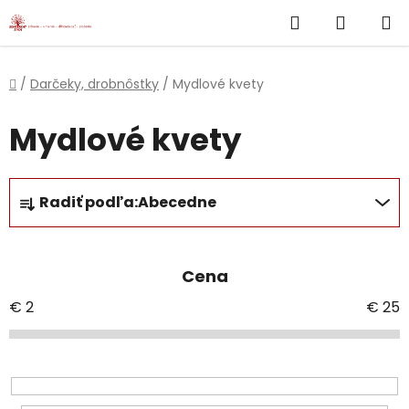
}
Hľadať
NÁKUP
Prejsť
na
KOŠÍK
obsah
Domov
/
Darčeky, drobnôstky
/
Mydlové kvety
Mydlové kvety
R
Radiť podľa:
Abecedne
a
d
e
Cena
n
i
€
2
€
25
e
p
r
o