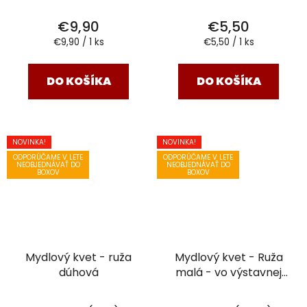
€9,90
€5,50
Jednotková
Jednotková
€9,90 / 1 ks
€5,50 / 1 ks
cena:
cena:
DO KOŠÍKA
DO KOŠÍKA
NOVINKA!
NOVINKA!
ODPORÚČAME V LETE
ODPORÚČAME V LETE
NEOBJEDNÁVAŤ DO
NEOBJEDNÁVAŤ DO
BOXOV
BOXOV
Mydlový kvet - ruža
Mydlový kvet - Ruža
dúhová
malá - vo výstavnej
krabičke