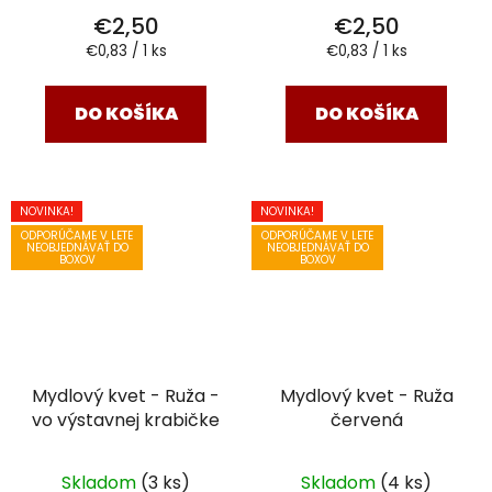
€2,50
€2,50
Jednotková
Jednotková
€0,83 / 1 ks
€0,83 / 1 ks
cena:
cena:
DO KOŠÍKA
DO KOŠÍKA
NOVINKA!
NOVINKA!
ODPORÚČAME V LETE
ODPORÚČAME V LETE
NEOBJEDNÁVAŤ DO
NEOBJEDNÁVAŤ DO
BOXOV
BOXOV
Mydlový kvet - Ruža -
Mydlový kvet - Ruža
vo výstavnej krabičke
červená
Skladom
(3 ks)
Skladom
(4 ks)