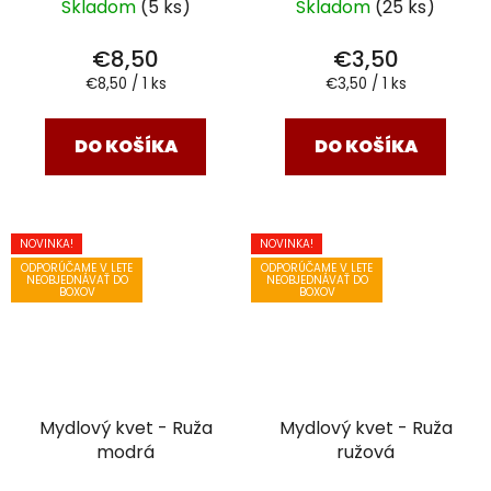
Skladom
(5 ks)
Skladom
(25 ks)
€8,50
€3,50
Jednotková
Jednotková
€8,50 / 1 ks
€3,50 / 1 ks
cena:
cena:
DO KOŠÍKA
DO KOŠÍKA
NOVINKA!
NOVINKA!
ODPORÚČAME V LETE
ODPORÚČAME V LETE
NEOBJEDNÁVAŤ DO
NEOBJEDNÁVAŤ DO
BOXOV
BOXOV
Mydlový kvet - Ruža
Mydlový kvet - Ruža
modrá
ružová