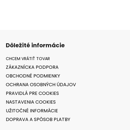
v
l
á
d
a
Z
c
á
i
Dôležité informácie
e
p
p
ä
r
t
v
ZÁKAZNÍCKA PODPORA
i
k
OBCHODNÉ PODMIENKY
e
y
v
OCHRANA OSOBNÝCH ÚDAJOV
ý
PRAVIDLÁ PRE COOKIES
p
NASTAVENIA COOKIES
i
s
UŽITOČNÉ INFORMÁCIE
u
DOPRAVA A SPÔSOB PLATBY