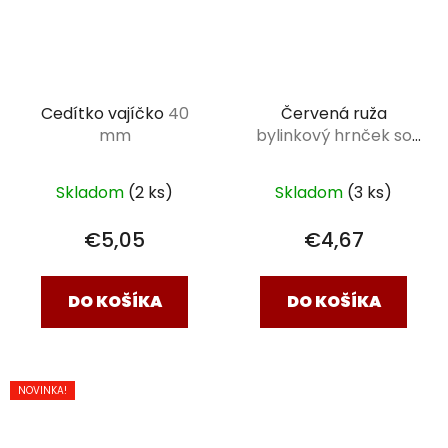
Cedítko vajíčko
40
Červená ruža
mm
bylinkový hrnček so
sitkom 0,3 l
Skladom
(2 ks)
Skladom
(3 ks)
€5,05
€4,67
DO KOŠÍKA
DO KOŠÍKA
NOVINKA!