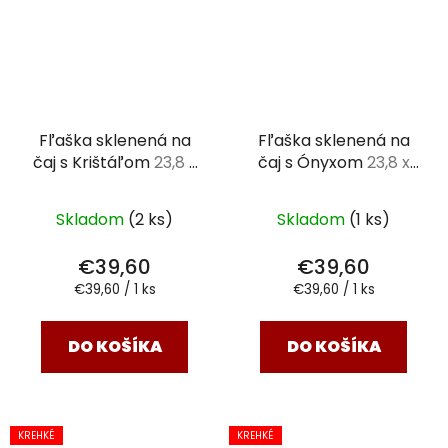
Fľaška sklenená na
Fľaška sklenená na
čaj s Krištáľom
23,8 x
čaj s Ónyxom
23,8 x
6,3 cm
6,3 cm
Skladom
(2 ks)
Skladom
(1 ks)
€39,60
€39,60
Jednotková
Jednotková
€39,60 / 1 ks
€39,60 / 1 ks
cena:
cena:
DO KOŠÍKA
DO KOŠÍKA
KREHKÉ
KREHKÉ