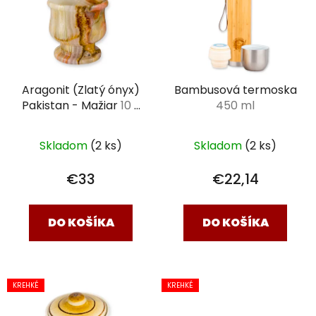
p
i
s
p
r
Aragonit (Zlatý ónyx)
Bambusová termoska
o
Pakistan - Mažiar
10 x
450 ml
d
10 cm
u
k
Skladom
(2 ks)
Skladom
(2 ks)
t
€33
€22,14
o
v
DO KOŠÍKA
DO KOŠÍKA
KREHKÉ
KREHKÉ