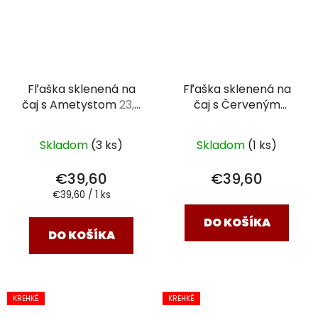
Fľaška sklenená na
Fľaška sklenená na
čaj s Ametystom
23,8
čaj s Červeným
x 6,3 cm
jaspisom
23,8 x 6,3 cm
Skladom
(3 ks)
Skladom
(1 ks)
€39,60
€39,60
Jednotková
€39,60 / 1 ks
cena:
DO KOŠÍKA
DO KOŠÍKA
KREHKÉ
KREHKÉ