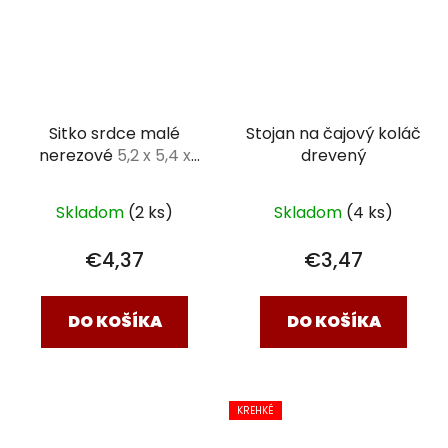
Sitko srdce malé
Stojan na čajový koláč
nerezové
5,2 x 5,4 x
drevený
3,3 cm
Skladom
(2 ks)
Skladom
(4 ks)
€4,37
€3,47
DO KOŠÍKA
DO KOŠÍKA
KREHKÉ