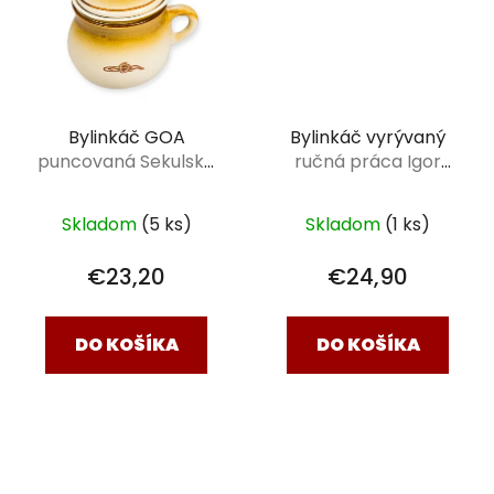
Bylinkáč GOA
Bylinkáč vyrývaný
puncovaná Sekulská
ručná práca Igor
keramika 0,5 l
Macák 0,6 l
Skladom
(5 ks)
Skladom
(1 ks)
€23,20
€24,90
DO KOŠÍKA
DO KOŠÍKA