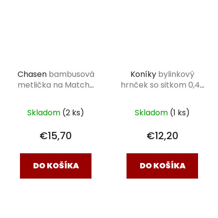
Chasen
bambusová
Koníky
bylinkový
metlička na Matcha
hrnček so sitkom 0,42
čaj
l
Skladom
(2 ks)
Skladom
(1 ks)
€15,70
€12,20
DO KOŠÍKA
DO KOŠÍKA