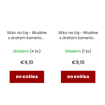
Sitko na čaj - Rituálne
Sitko na čaj - Rituálne
s drahým kameňom
s drahým kameňom
Ruženín - 7,5 x 5 cm
Ametyst - 7,5 x 5 cm
Skladom
(4 ks)
Skladom
(1 ks)
€9,10
€9,10
DO KOŠÍKA
DO KOŠÍKA