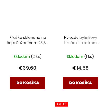
Fľaška sklenená na
Hviezdy
bylinkový
čaj s Ruženínom
23,8 x
hrnček so sitkom
6,3 cm
0,375 l
Skladom
(2 ks)
Skladom
(1 ks)
€39,60
€14,58
DO KOŠÍKA
DO KOŠÍKA
KREHKÉ