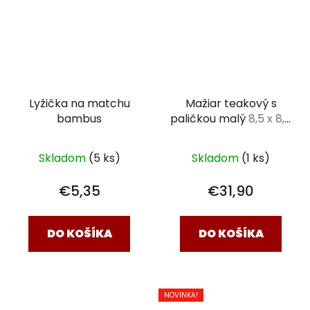
Lyžička na matchu
Mažiar teakový s
bambus
paličkou malý
8,5 x 8,5
cm
Skladom
(5 ks)
Skladom
(1 ks)
€5,35
€31,90
DO KOŠÍKA
DO KOŠÍKA
NOVINKA!