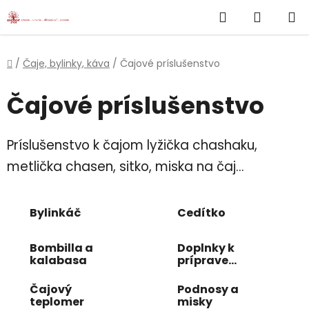
}
Hľadať
NÁKUP
Prejsť
na
KOŠÍK
obsah
Domov
/
Čaje, bylinky, káva
/
Čajové príslušenstvo
Čajové príslušenstvo
Príslušenstvo k čajom lyžička chashaku,
metlička chasen, sitko, miska na čaj...
Bylinkáč
Cedítko
Bombilla a
Doplnky k
kalabasa
príprave
Matcha čaju
Čajový
Podnosy a
teplomer
misky