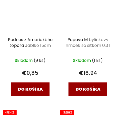
Podnos z Amerického
Púpava M
bylinkový
topoľa
Jablko 15cm
hrnček so sitkom 0,3 l
Skladom
(9 ks)
Skladom
(1 ks)
€0,85
€16,94
DO KOŠÍKA
DO KOŠÍKA
KREHKÉ
KREHKÉ