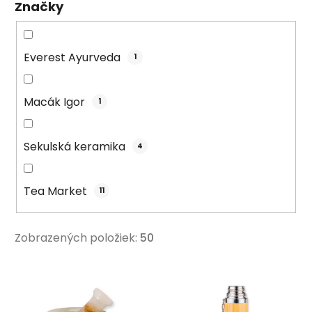
Značky
o
v
Everest Ayurveda
1
Macák Igor
1
Sekulská keramika
4
Tea Market
11
Zobrazených položiek:
50
V
ý