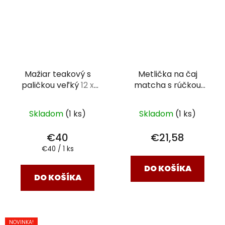
Mažiar teakový s
Metlička na čaj
paličkou veľký
12 x
matcha s rúčkou
10,5 cm
Black Bamboo
Skladom
(1 ks)
Skladom
(1 ks)
€40
€21,58
Jednotková
€40 / 1 ks
cena:
DO KOŠÍKA
DO KOŠÍKA
NOVINKA!