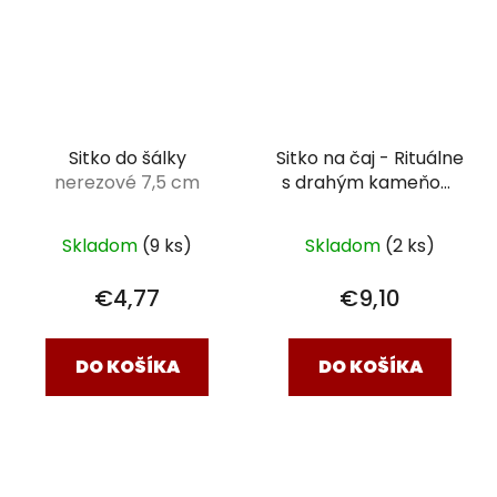
Sitko do šálky
Sitko na čaj - Rituálne
nerezové 7,5 cm
s drahým kameňom
Obsidián čierny - 7,5 x
5 cm
Skladom
(9 ks)
Skladom
(2 ks)
€4,77
€9,10
DO KOŠÍKA
DO KOŠÍKA