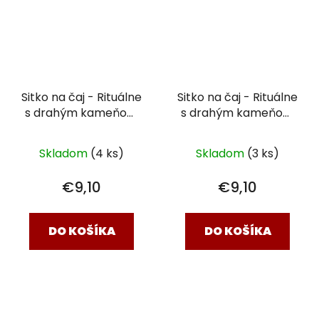
Sitko na čaj - Rituálne
Sitko na čaj - Rituálne
s drahým kameňom
s drahým kameňom
Akvamarín - 7,5 x 5
Záhneda - 7,5 x 5 cm
cm
Skladom
(4 ks)
Skladom
(3 ks)
€9,10
€9,10
DO KOŠÍKA
DO KOŠÍKA