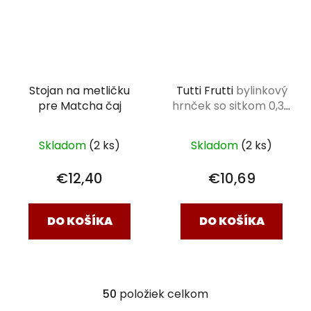
Stojan na metličku
Tutti Frutti
bylinkový
pre Matcha čaj
hrnček so sitkom 0,34
l
Skladom
(2 ks)
Skladom
(2 ks)
€12,40
€10,69
DO KOŠÍKA
DO KOŠÍKA
50
položiek celkom
O