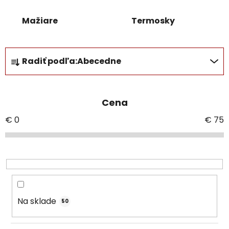
Mažiare
Termosky
R
Radiť podľa:
Abecedne
a
d
e
Cena
n
i
€
0
€
75
e
p
r
o
d
u
Na sklade
50
k
t