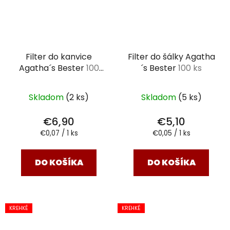
Filter do kanvice
Filter do šálky Agatha
Agatha´s Bester
100
´s Bester
100 ks
ks
Skladom
(2 ks)
Skladom
(5 ks)
€6,90
€5,10
Jednotková
Jednotková
€0,07 / 1 ks
€0,05 / 1 ks
cena:
cena:
DO KOŠÍKA
DO KOŠÍKA
KREHKÉ
KREHKÉ