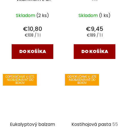
čajovníkovým olejom
100 ml
Skladom
(2 ks)
Skladom
(1 ks)
€10,80
€9,45
Jednotková
Jednotková
€108 / 1 l
€189 / 1 l
cena:
cena:
DO KOŠÍKA
DO KOŠÍKA
ODPORÚČAME V LETE
ODPORÚČAME V LETE
NEOBJEDNÁVAŤ DO
NEOBJEDNÁVAŤ DO
BOXOV
BOXOV
Eukalyptový balzam
Kostihojová pasta
55