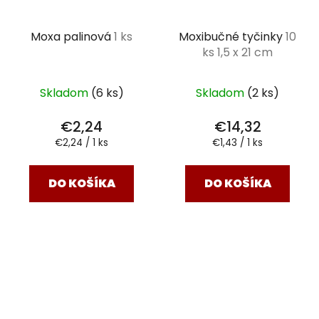
Moxa palinová
1 ks
Moxibučné tyčinky
10
ks 1,5 x 21 cm
Skladom
(6 ks)
Skladom
(2 ks)
€2,24
€14,32
Jednotková
Jednotková
€2,24 / 1 ks
€1,43 / 1 ks
cena:
cena:
DO KOŠÍKA
DO KOŠÍKA