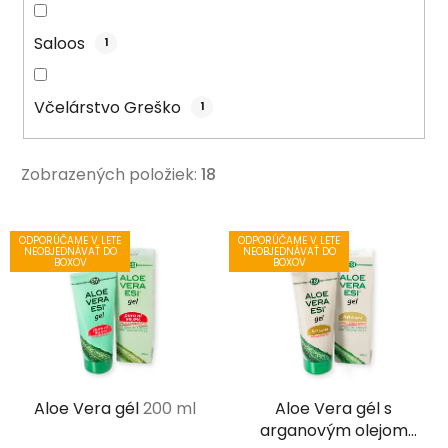
Saloos
1
Včelárstvo Greško
1
Zobrazených položiek:
18
V
ODPORÚČAME V LETE
ODPORÚČAME V LETE
ý
NEOBJEDNÁVAŤ DO
NEOBJEDNÁVAŤ DO
BOXOV
BOXOV
p
i
s
p
r
Aloe Vera gél
200 ml
Aloe Vera gél s
o
arganovým olejom
d