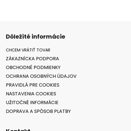
á
d
a
Z
c
á
i
Dôležité informácie
e
p
p
ä
r
t
v
ZÁKAZNÍCKA PODPORA
i
k
OBCHODNÉ PODMIENKY
e
y
v
OCHRANA OSOBNÝCH ÚDAJOV
ý
PRAVIDLÁ PRE COOKIES
p
NASTAVENIA COOKIES
i
s
UŽITOČNÉ INFORMÁCIE
u
DOPRAVA A SPÔSOB PLATBY