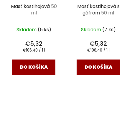
Masť kostihojová
50
Masť kostihojová s
ml
gáfrom
50 ml
Skladom
(5 ks)
Skladom
(7 ks)
€5,32
€5,32
Jednotková
Jednotková
€106,40 / 1 l
€106,40 / 1 l
cena:
cena:
DO KOŠÍKA
DO KOŠÍKA