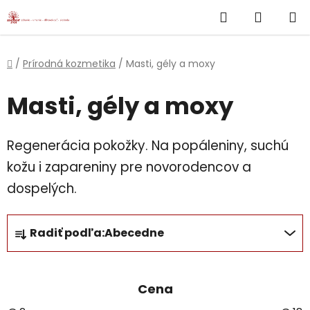
}
Hľadať
NÁKUP
Prejsť
na
KOŠÍK
obsah
Domov
/
Prírodná kozmetika
/
Masti, gély a moxy
Masti, gély a moxy
Regenerácia pokožky. Na popáleniny, suchú
kožu i zapareniny pre novorodencov a
dospelých.
R
Radiť podľa:
Abecedne
a
d
e
Cena
n