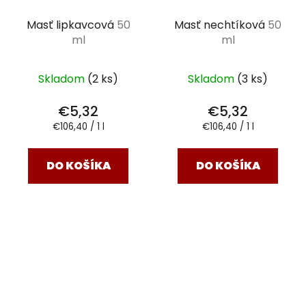
Masť lipkavcová
50
Masť nechtíková
50
ml
ml
Skladom
(2 ks)
Skladom
(3 ks)
€5,32
€5,32
Jednotková
Jednotková
€106,40 / 1 l
€106,40 / 1 l
cena:
cena:
DO KOŠÍKA
DO KOŠÍKA