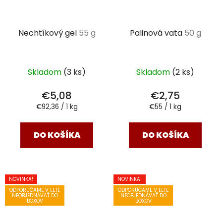
Nechtíkový gel
55 g
Palinová vata
50 g
Skladom
(3 ks)
Skladom
(2 ks)
€5,08
€2,75
Jednotková
Jednotková
€92,36 / 1 kg
€55 / 1 kg
cena:
cena:
DO KOŠÍKA
DO KOŠÍKA
NOVINKA!
NOVINKA!
ODPORÚČAME V LETE
ODPORÚČAME V LETE
NEOBJEDNÁVAŤ DO
NEOBJEDNÁVAŤ DO
BOXOV
BOXOV