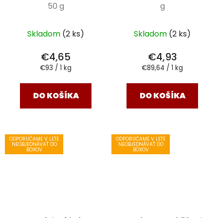
50 g
g
Skladom
(2 ks)
Skladom
(2 ks)
€4,65
€4,93
Jednotková
Jednotková
€93 / 1 kg
€89,64 / 1 kg
cena:
cena:
DO KOŠÍKA
DO KOŠÍKA
ODPORÚČAME V LETE
ODPORÚČAME V LETE
NEOBJEDNÁVAŤ DO
NEOBJEDNÁVAŤ DO
BOXOV
BOXOV