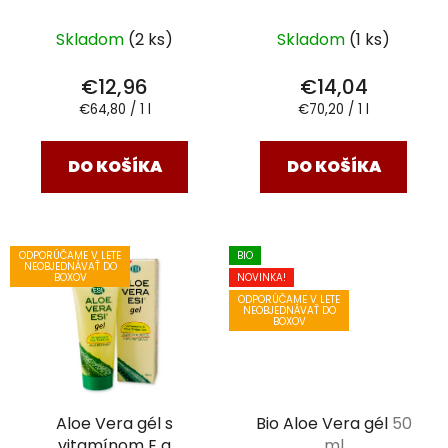
200 ml
u
k
Skladom
(2 ks)
Skladom
(1 ks)
t
€12,96
€14,04
o
Jednotková
Jednotková
€64,80 / 1 l
€70,20 / 1 l
v
cena:
cena:
DO KOŠÍKA
DO KOŠÍKA
ODPORÚČAME V LETE
BIO
NEOBJEDNÁVAŤ DO
NOVINKA!
BOXOV
ODPORÚČAME V LETE
NEOBJEDNÁVAŤ DO
BOXOV
Aloe Vera gél s
Bio Aloe Vera gél
50
vitamínom E a
ml