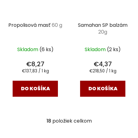
Propolisová masť
60 g
Samahan SP balzám
20g
Skladom
(6 ks)
Skladom
(2 ks)
€8,27
€4,37
Jednotková
Jednotková
€137,83 / 1 kg
€218,50 / 1 kg
cena:
cena:
DO KOŠÍKA
DO KOŠÍKA
18
položiek celkom
O
v
l