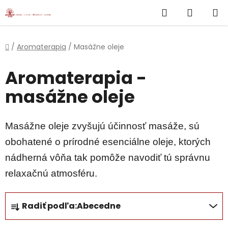
}
Hľadať
NÁKUP
Prejsť
na
KOŠÍK
obsah
Domov
/
Aromaterapia
/
Masážne oleje
Aromaterapia -
masážne oleje
Masážne oleje zvyšujú účinnosť masáže, sú
obohatené o prírodné esenciálne oleje, ktorých
nádherná vôňa tak pomôže navodiť tú správnu
relaxačnú atmosféru.
R
Radiť podľa:
Abecedne
a
d