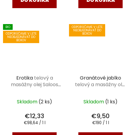
DO KOŠÍKA
DO KOŠÍKA
BIO
ODPORÚČAME V LETE
NEOBJEDNÁVAŤ DO
ODPORÚČAME V LETE
BOXOV
NEOBJEDNÁVAŤ DO
BOXOV
Erotika
telový a
Granátové jablko
masážny olej Saloos
telový a masážny olej
125 ml
Saloos 50 ml
Skladom
(2 ks)
Skladom
(1 ks)
€12,33
€9,50
Jednotková
Jednotková
€98,64 / 1 l
€190 / 1 l
cena:
cena: