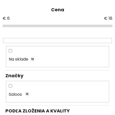
e
Cena
n
i
€
6
€
18
e
p
r
o
d
u
Na sklade
12
k
t
Značky
o
v
Saloos
12
PODĽA ZLOŽENIA A KVALITY