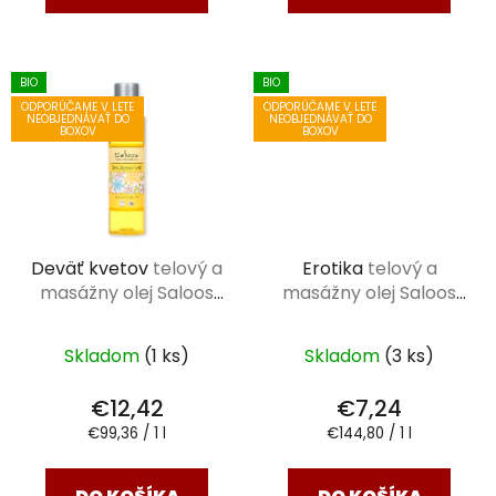
BIO
BIO
ODPORÚČAME V LETE
ODPORÚČAME V LETE
NEOBJEDNÁVAŤ DO
NEOBJEDNÁVAŤ DO
BOXOV
BOXOV
Deväť kvetov
telový a
Erotika
telový a
masážny olej Saloos
masážny olej Saloos
125 ml
50 ml
Skladom
(1 ks)
Skladom
(3 ks)
€12,42
€7,24
Jednotková
Jednotková
€99,36 / 1 l
€144,80 / 1 l
cena:
cena: