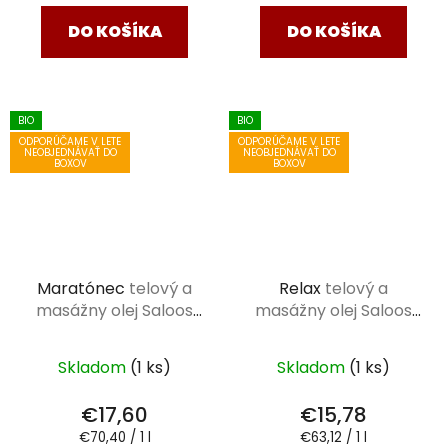
DO KOŠÍKA
DO KOŠÍKA
BIO
BIO
ODPORÚČAME V LETE
ODPORÚČAME V LETE
NEOBJEDNÁVAŤ DO
NEOBJEDNÁVAŤ DO
BOXOV
BOXOV
Maratónec
telový a
Relax
telový a
masážny olej Saloos
masážny olej Saloos
250 ml
250 ml
Skladom
(1 ks)
Skladom
(1 ks)
€17,60
€15,78
Jednotková
Jednotková
€70,40 / 1 l
€63,12 / 1 l