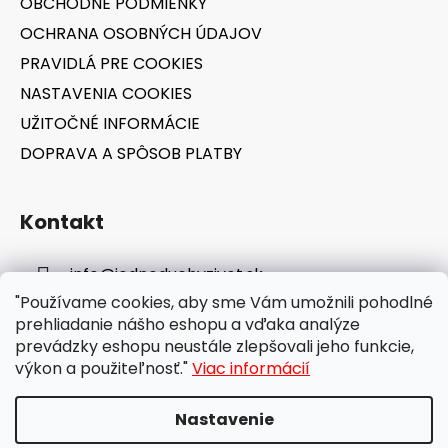
OBCHODNÉ PODMIENKY
e
y
v
OCHRANA OSOBNÝCH ÚDAJOV
ý
PRAVIDLÁ PRE COOKIES
p
NASTAVENIA COOKIES
i
s
UŽITOČNÉ INFORMÁCIE
u
DOPRAVA A SPÔSOB PLATBY
Kontakt
info
@
jednoduchyzivot.sk
"Používame cookies, aby sme Vám umožnili pohodlné
E-shop: 0948 647 767
prehliadanie nášho eshopu a vďaka analýze
prevádzky eshopu neustále zlepšovali jeho funkcie,
výkon a použiteľnosť."
Viac informácií
Nastavenie