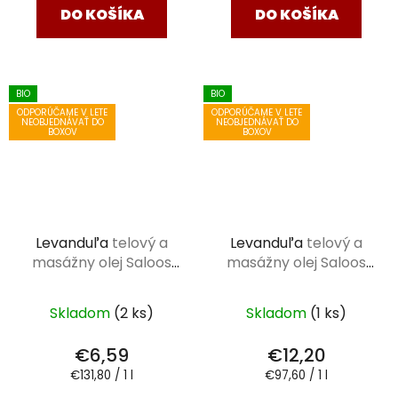
DO KOŠÍKA
DO KOŠÍKA
BIO
BIO
ODPORÚČAME V LETE
ODPORÚČAME V LETE
NEOBJEDNÁVAŤ DO
NEOBJEDNÁVAŤ DO
BOXOV
BOXOV
Levanduľa
telový a
Levanduľa
telový a
masážny olej Saloos
masážny olej Saloos
50 ml
125 ml
Skladom
(2 ks)
Skladom
(1 ks)
€6,59
€12,20
Jednotková
Jednotková
€131,80 / 1 l
€97,60 / 1 l
cena:
cena: