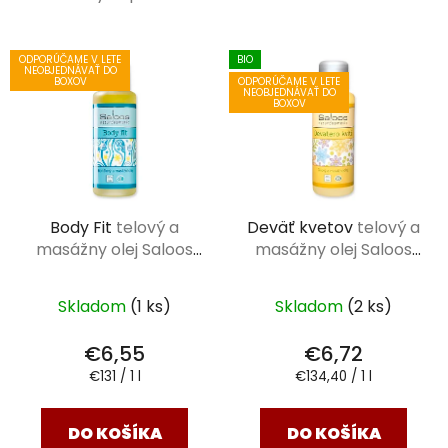
V
ODPORÚČAME V LETE
BIO
ý
NEOBJEDNÁVAŤ DO
ODPORÚČAME V LETE
BOXOV
NEOBJEDNÁVAŤ DO
p
BOXOV
i
s
p
r
Body Fit
telový a
Deväť kvetov
telový a
o
masážny olej Saloos
masážny olej Saloos
d
50 ml
50 ml
u
k
Skladom
(1 ks)
Skladom
(2 ks)
t
€6,55
€6,72
o
Jednotková
Jednotková
€131 / 1 l
€134,40 / 1 l
v
cena:
cena:
DO KOŠÍKA
DO KOŠÍKA