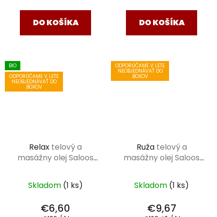
cena:
cena:
DO KOŠÍKA
DO KOŠÍKA
BIO
ODPORÚČAME V LETE
NEOBJEDNÁVAŤ DO
ODPORÚČAME V LETE
BOXOV
NEOBJEDNÁVAŤ DO
BOXOV
Relax
telový a
Ruža
telový a
masážny olej Saloos
masážny olej Saloos
50 ml
50 ml
Skladom
(1 ks)
Skladom
(1 ks)
€6,60
€9,67