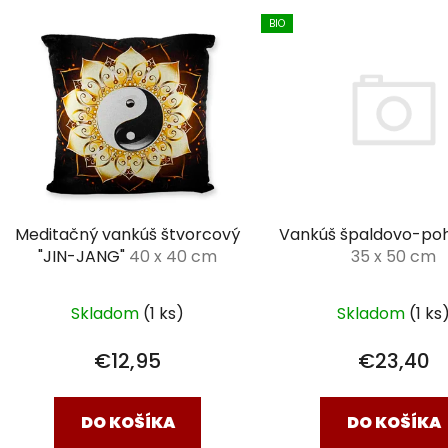
V
BIO
ý
p
i
s
p
r
o
d
Meditačný vankúš štvorcový
Vankúš špaldovo-po
u
"JIN-JANG"
40 x 40 cm
35 x 50 cm
k
t
Skladom
(1 ks)
Skladom
(1 ks
o
v
€12,95
€23,40
DO KOŠÍKA
DO KOŠÍKA