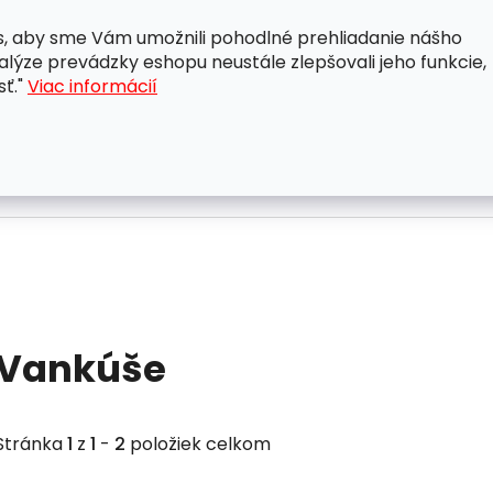
, aby sme Vám umožnili pohodlné prehliadanie nášho
A
OBCHODNÉ PODMIENKY
OCHRANA OSOBNÝCH ÚDAJ
lýze prevádzky eshopu neustále zlepšovali jeho funkcie,
sť."
Viac informácií
Vankúše
Stránka
1
z
1
-
2
položiek celkom