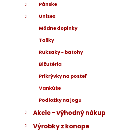
Pánske
Unisex
Módne doplnky
Tašky
Ruksaky - batohy
Bižutéria
Prikrývky na posteľ
Vankúše
Podložky na jogu
Akcie - výhodný nákup
Výrobky z konope