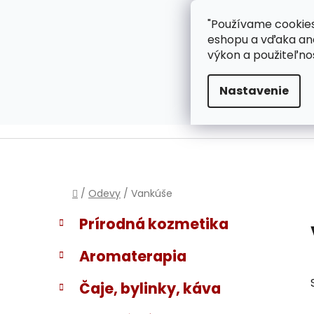
}
Prejsť
"Používame cookies
ZÁKAZNÍCKA PODPOR
na
eshopu a vďaka ana
obsah
výkon a použiteľno
Nastavenie
Domov
/
Odevy
/
Vankúše
B
K
Preskočiť
Prírodná kozmetika
a
kategórie
o
t
č
Aromaterapia
e
n
g
ý
Čaje, bylinky, káva
ó
p
r