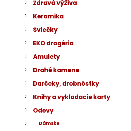
Zdravá výživa
i
a
e
n
Keramika
e
l
Sviečky
EKO drogéria
Amulety
Drahé kamene
Darčeky, drobnôstky
Knihy a vykladacie karty
Odevy
Dámske