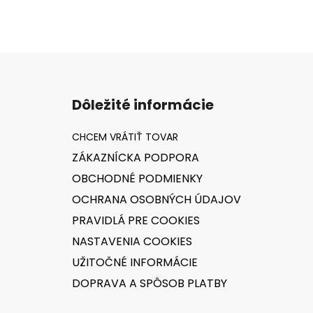
Z
á
Dôležité informácie
p
ä
t
ZÁKAZNÍCKA PODPORA
i
OBCHODNÉ PODMIENKY
e
OCHRANA OSOBNÝCH ÚDAJOV
PRAVIDLÁ PRE COOKIES
NASTAVENIA COOKIES
UŽITOČNÉ INFORMÁCIE
DOPRAVA A SPÔSOB PLATBY