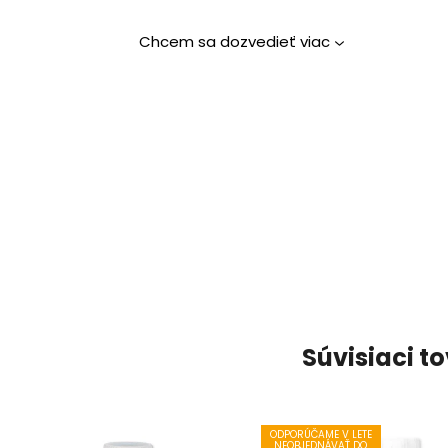
Chcem sa dozvedieť viac
Súvisiaci t
ODPORÚČAME V LETE
NEOBJEDNÁVAŤ DO