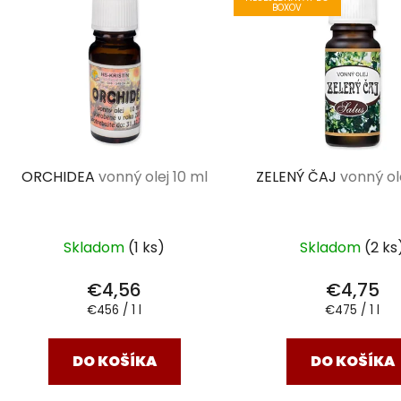
BOXOV
ORCHIDEA
vonný olej 10 ml
ZELENÝ ČAJ
vonný ol
Skladom
(1 ks)
Skladom
(2 ks
€4,56
€4,75
Jednotková
Jednotková
€456 / 1 l
€475 / 1 l
cena:
cena:
DO KOŠÍKA
DO KOŠÍKA