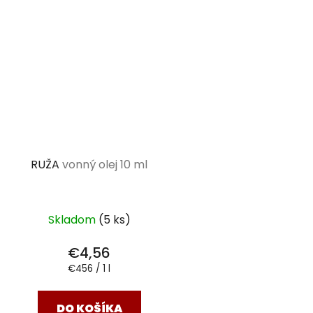
RUŽA
vonný olej 10 ml
Skladom
(5 ks)
€4,56
Jednotková
€456 / 1 l
cena:
DO KOŠÍKA