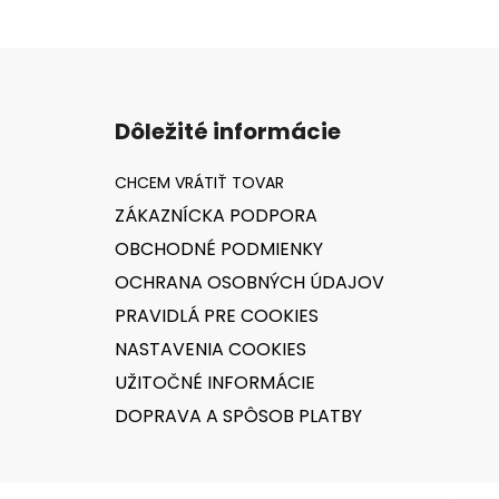
Z
á
Dôležité informácie
p
ä
t
ZÁKAZNÍCKA PODPORA
i
OBCHODNÉ PODMIENKY
e
OCHRANA OSOBNÝCH ÚDAJOV
PRAVIDLÁ PRE COOKIES
NASTAVENIA COOKIES
UŽITOČNÉ INFORMÁCIE
DOPRAVA A SPÔSOB PLATBY