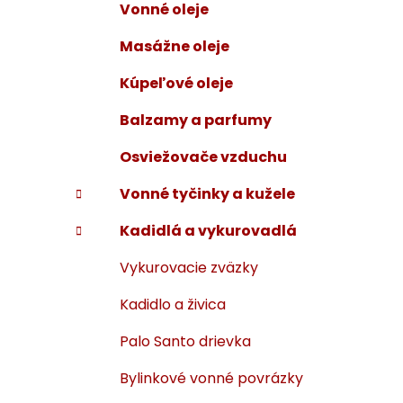
Vonné oleje
i
a
e
n
Masážne oleje
e
Kúpeľové oleje
l
Balzamy a parfumy
Osviežovače vzduchu
Vonné tyčinky a kužele
Kadidlá a vykurovadlá
Vykurovacie zväzky
Kadidlo a živica
Palo Santo drievka
Bylinkové vonné povrázky