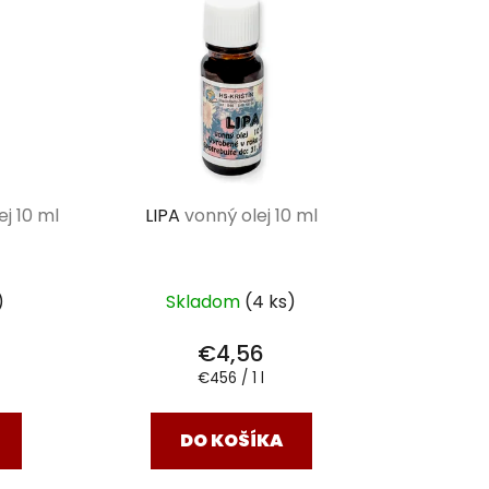
ej 10 ml
LIPA
vonný olej 10 ml
)
Skladom
(4 ks)
€4,56
Jednotková
€456 / 1 l
cena:
DO KOŠÍKA