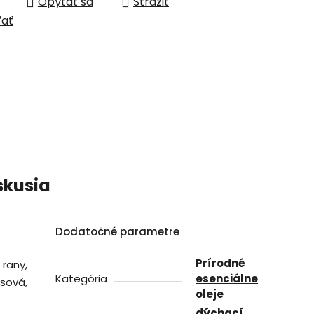
Opýtať sa
Strážiť
ľať
skusia
Dodatočné parametre
Prírodné
 rany,
Kategória
esenciálne
usová,
oleje
dýchací