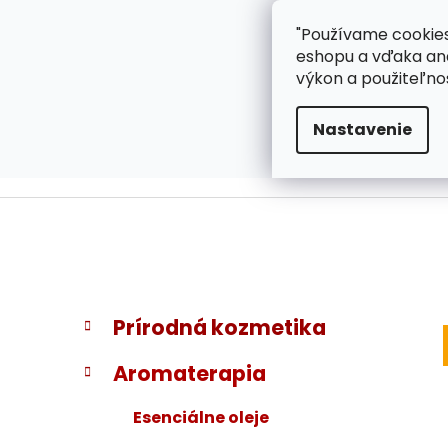
}
Prejsť
"Používame cookies
ZÁKAZNÍCKA PODPOR
na
eshopu a vďaka ana
obsah
výkon a použiteľno
Nastavenie
B
K
Preskočiť
Prírodná kozmetika
a
kategórie
o
t
č
Aromaterapia
e
n
g
ý
Esenciálne oleje
ó
p
r