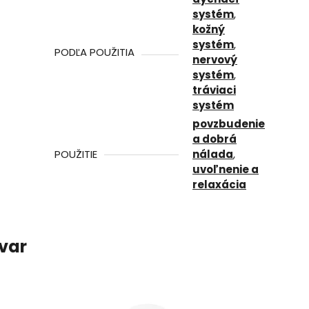
systém
,
kožný
systém
,
PODĽA POUŽITIA
nervový
systém
,
tráviaci
systém
povzbudenie
a dobrá
POUŽITIE
nálada
,
uvoľnenie a
relaxácia
ovar