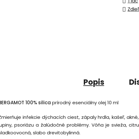
Tlač
Zdie
Popis
Di
BERGAMOT 100% silica
prírodný esenciálny olej 10 ml
Zmierňuje infekcie dýchacích ciest, zápaly hrdla, kašeľ, akné,
lupiny, psoriázu a žalúdočné problémy. Vôňa je svieža, citr
sladkoovocná, slabo drevitobylinná.