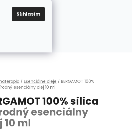
EUR
Prihlásenie
Registrácia
OV
PRAVIDLÁ PRE COOKIES
NASTAVENIA COOKIES
Súhlasím
PRÁZDNY KOŠÍK
NÁKUPNÝ
KOŠÍK
v
materapia
/
Esenciálne oleje
/
BERGAMOT 100%
írodný esenciálny olej 10 ml
RGAMOT 100% silica
írodný esenciálny
j 10 ml