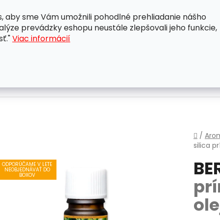
, aby sme Vám umožnili pohodlné prehliadanie nášho
A
OBCHODNÉ PODMIENKY
OCHRANA OSOBNÝCH ÚDAJ
lýze prevádzky eshopu neustále zlepšovali jeho funkcie,
sť."
Viac informácií
Domo
/
Aro
silica
pr
BE
ODPORÚČAME V LETE
NEOBJEDNÁVAŤ DO
BOXOV
pr
ole