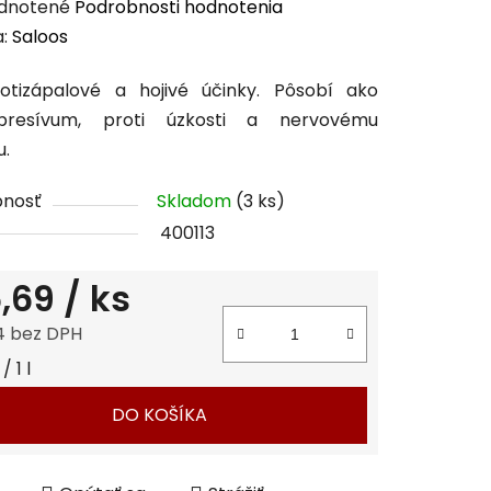
erné
dnotené
Podrobnosti hodnotenia
enie
a:
Saloos
tu
otizápalové a hojivé účinky. Pôsobí ako
epresívum, proti úzkosti a nervovému
u.
pnosť
Skladom
(3 ks)
čiek.
400113
,69
/ ks
4 bez DPH
tková cena:
 1 l
DO KOŠÍKA