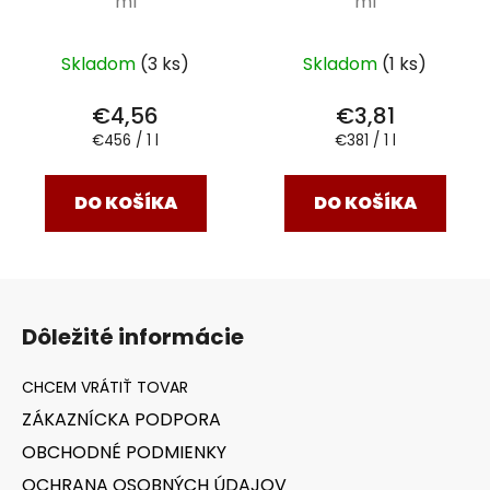
ml
ml
Skladom
(3 ks)
Skladom
(1 ks)
€4,56
€3,81
Jednotková
Jednotková
€456 / 1 l
€381 / 1 l
cena:
cena:
DO KOŠÍKA
DO KOŠÍKA
Z
á
Dôležité informácie
p
ä
t
ZÁKAZNÍCKA PODPORA
i
OBCHODNÉ PODMIENKY
e
OCHRANA OSOBNÝCH ÚDAJOV