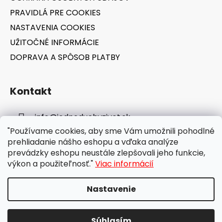
PRAVIDLÁ PRE COOKIES
NASTAVENIA COOKIES
UŽITOČNÉ INFORMÁCIE
DOPRAVA A SPÔSOB PLATBY
Kontakt
info
@
jednoduchyzivot.sk
"Používame cookies, aby sme Vám umožnili pohodlné
E-shop: 0948 647 767
prehliadanie nášho eshopu a vďaka analýze
prevádzky eshopu neustále zlepšovali jeho funkcie,
výkon a použiteľnosť."
Viac informácií
Nastavenie
Vytvoril Shoptet
Súhlasím