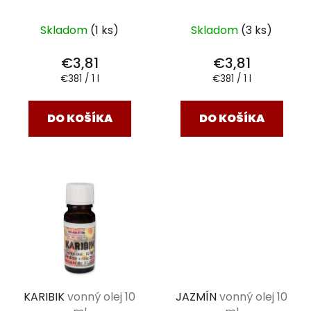
Skladom
(1 ks)
Skladom
(3 ks)
€3,81
€3,81
Jednotková
Jednotková
€381 / 1 l
€381 / 1 l
cena:
cena:
DO KOŠÍKA
DO KOŠÍKA
KARIBIK
vonný olej 10
JAZMÍN
vonný olej 10