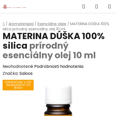
}
Hľadať
NÁKUP
Prejsť
na
KOŠÍK
obsah
Domov
/
Aromaterapia
/
Esenciálne oleje
/
MATERINA DÚŠKA 100%
silica
prírodný esenciálny olej 10 ml
MATERINA DÚŠKA 100%
silica
prírodný
esenciálny olej 10 ml
Priemerné
Neohodnotené
Podrobnosti hodnotenia
hodnotenie
Značka:
Saloos
produktu
ODPORÚČAME V LETE
NEOBJEDNÁVAŤ DO
je
BOXOV
0,0
z
5
hviezdičiek.