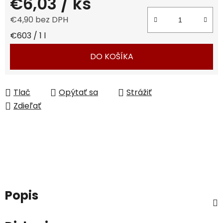
€6,03
/ ks
€4,90 bez DPH
Jednotková cena:
€603 / 1 l
DO KOŠÍKA
Tlač
Opýtať sa
Strážiť
Zdieľať
Popis