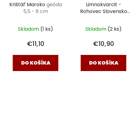
Krištáľ Maroko
geóda
Limnokvarcit -
5,5 - 8 cm
Rohovec Slovensko
surový kameň XXXL
na dreve
Skladom
(1 ks)
Skladom
(2 ks)
€11,10
€10,90
DO KOŠÍKA
DO KOŠÍKA