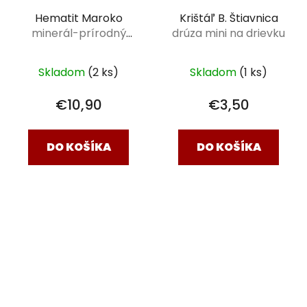
Hematit Maroko
Krištáľ B. Štiavnica
minerál-prírodný
drúza mini na drievku
kameň
Skladom
(2 ks)
Skladom
(1 ks)
€10,90
€3,50
DO KOŠÍKA
DO KOŠÍKA