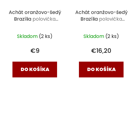
Achát oranžovo-šedý
Achát oranžovo-šedý
Brazília
polovička
Brazília
polovička
ťažítko 245 g
ťažítko 336 g
Skladom
(2 ks)
Skladom
(2 ks)
€9
€16,20
DO KOŠÍKA
DO KOŠÍKA