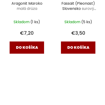
Aragonit Maroko
Fassait (Pleonast)
malá drúza
Slovensko
surový
kameň XXL na drievku
Skladom
(1 ks)
Skladom
(5 ks)
€7,20
€3,50
DO KOŠÍKA
DO KOŠÍKA