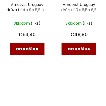
Ametyst Uruguay
Ametyst Uruguay
drúza H
14 x 9 x 5,5 cm
drúza I
10 x 6,5 x 6,5
- 0,630kg
cm - 0,555kg
Skladom
(1 ks)
Skladom
(1 ks)
€53,40
€49,80
DO KOŠÍKA
DO KOŠÍKA