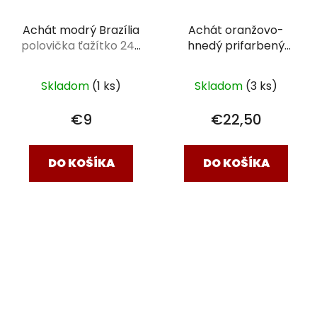
Achát modrý Brazília
Achát oranžovo-
polovička ťažítko 245
hnedý prifarbený
g
Brazília
plátok 12,5 x
8,5 x 0,5 cm
Skladom
(1 ks)
Skladom
(3 ks)
€9
€22,50
DO KOŠÍKA
DO KOŠÍKA