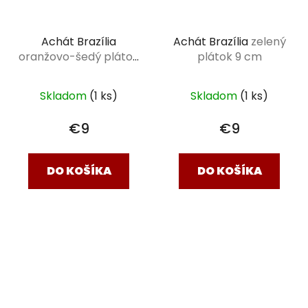
Achát Brazília
zelený
Achát Brazília
plátok 9 cm
oranžovo-šedý plátok
9,5cm
Skladom
(1 ks)
Skladom
(1 ks)
€9
€9
DO KOŠÍKA
DO KOŠÍKA