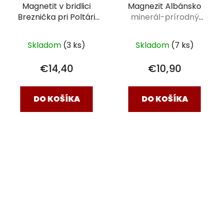
Magnetit v bridlici
Magnezit Albánsko
Breznička pri Poltári
minerál-prírodný
minerál-prírodný
kameň
kameň
Skladom
(3 ks)
Skladom
(7 ks)
€14,40
€10,90
DO KOŠÍKA
DO KOŠÍKA