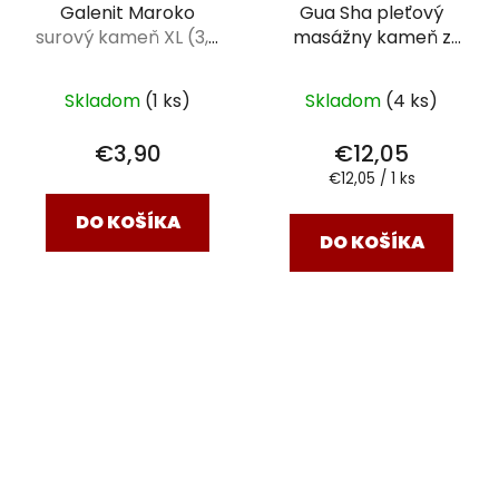
Galenit Maroko
Gua Sha pleťový
surový kameň XL (3,0
masážny kameň z
- 4,0 cm)
ruženínu
Skladom
(1 ks)
Skladom
(4 ks)
€3,90
€12,05
Jednotková
€12,05 / 1 ks
cena:
DO KOŠÍKA
DO KOŠÍKA