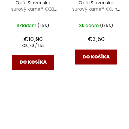
Opál Slovensko
Opál Slovensko
surový kameň XXXL
surový kameň XXL na
na dreve
drievku
Skladom
(1 ks)
Skladom
(6 ks)
€10,90
€3,50
Jednotková
€10,90 / 1 ks
cena:
DO KOŠÍKA
DO KOŠÍKA