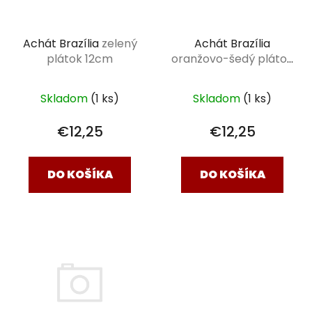
p
r
Achát Brazília
zelený
Achát Brazília
o
plátok 12cm
oranžovo-šedý plátok
d
11 cm
u
k
Skladom
(1 ks)
Skladom
(1 ks)
t
€12,25
€12,25
o
v
DO KOŠÍKA
DO KOŠÍKA