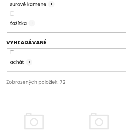
surové kamene
1
ťažítka
1
VYHĽADÁVANÉ
achát
1
Zobrazených položiek:
72
V
ý
p
i
s