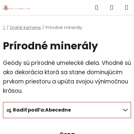
}
Hľadať
NÁKUP
Prejsť
na
KOŠÍK
obsah
Domov
/
Drahé kamene
/
Prírodné minerály
Prírodné minerály
Geódy sú prírodné umelecké diela. Vhodné sú
ako dekorácia ktorá sa stane dominujúcim
prvkom priestoru a upúta svojou výnimočnou
krásou.
R
Radiť podľa:
Abecedne
a
d
e