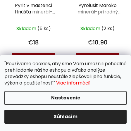
Pyrit v mastenci
Pyrolusit Maroko
Hnúšťa
minerál-
minerál-prírodný
prírodný kameň
kameň
Skladom
(5 ks)
Skladom
(2 ks)
€18
€10,90
DO KOŠÍKA
DO KOŠÍKA
"Používame cookies, aby sme Vám umožnili pohodlné
prehliadanie nášho eshopu a vďaka analýze
prevádzky eshopu neustále zlepšovali jeho funkcie,
výkon a použiteľnosť."
Viac informácií
ODPORÚČAME V LETE
NEOBJEDNÁVAŤ DO
BOXOV
Nastavenie
Súhlasím