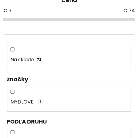
Cena
n
i
€
3
€
74
e
p
r
o
d
u
Na sklade
72
k
t
Značky
o
v
MYDLOVE
1
PODĽA DRUHU