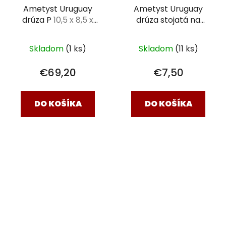
Ametyst Uruguay
Ametyst Uruguay
drúza P
10,5 x 8,5 x
drúza stojatá na
8cm - 0,936kg
drievku
3,5 x 3,5 cm
Skladom
(1 ks)
Skladom
(11 ks)
€69,20
€7,50
DO KOŠÍKA
DO KOŠÍKA