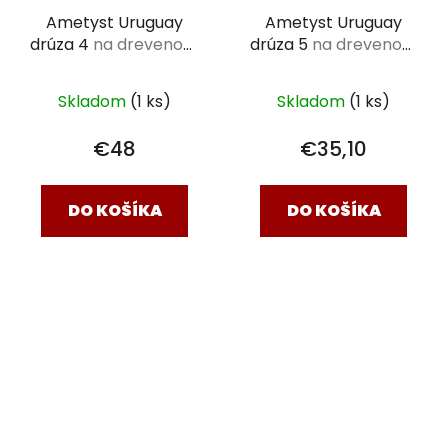
Ametyst Uruguay
Ametyst Uruguay
drúza 4
na drevenom
drúza 5
na drevenom
stojane (7,5 x 7,5 x 3,3
stojane (6,5 x 5,5 x 2,5
cm)
cm)
Skladom
(1 ks)
Skladom
(1 ks)
€48
€35,10
DO KOŠÍKA
DO KOŠÍKA