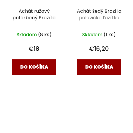
Achát ružový
Achát šedý Brazília
prifarbený Brazília
polovička ťažítko
plátok 15 x 6 x 0,5 cm
336g
Skladom
(8 ks)
Skladom
(1 ks)
€18
€16,20
DO KOŠÍKA
DO KOŠÍKA