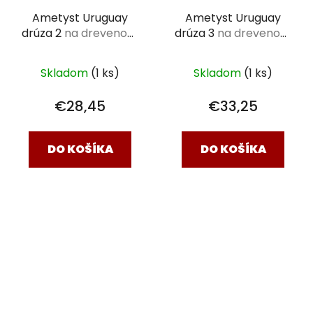
Ametyst Uruguay
Ametyst Uruguay
drúza 2
na drevenom
drúza 3
na drevenom
stojane (6,5 x 5,5 x 2,5
stojane (9,2 x 5 x 2,5
cm)
cm)
Skladom
(1 ks)
Skladom
(1 ks)
€28,45
€33,25
DO KOŠÍKA
DO KOŠÍKA