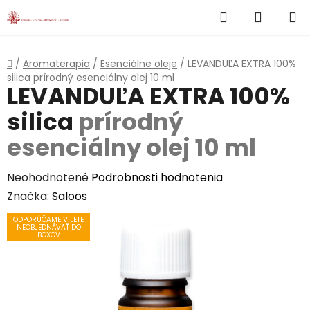
}
Hľadať
NÁKUP
Prejsť
na
KOŠÍK
obsah
Domov
/
Aromaterapia
/
Esenciálne oleje
/
LEVANDUĽA EXTRA 100%
silica
prírodný esenciálny olej 10 ml
LEVANDUĽA EXTRA 100%
silica
prírodný
esenciálny olej 10 ml
Priemerné
Neohodnotené
Podrobnosti hodnotenia
hodnotenie
Značka:
Saloos
produktu
ODPORÚČAME V LETE
NEOBJEDNÁVAŤ DO
je
BOXOV
0,0
z
5
hviezdičiek.