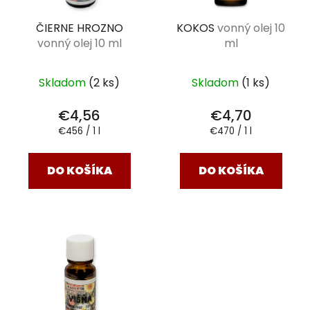
ČIERNE HROZNO
KOKOS
vonný olej 10
vonný olej 10 ml
ml
Skladom
(2 ks)
Skladom
(1 ks)
€4,56
€4,70
Jednotková
Jednotková
€456 / 1 l
€470 / 1 l
cena:
cena:
DO KOŠÍKA
DO KOŠÍKA