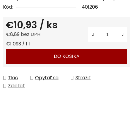
Kód:
401206
€10,93
/ ks
€8,89 bez DPH
Jednotková cena:
€1 093 / 1 l
DO KOŠÍKA
Tlač
Opýtať sa
Strážiť
Zdieľať