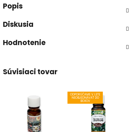
Popis
Diskusia
Hodnotenie
Súvisiaci tovar
ODPORÚČAME V LETE
NEOBJEDNÁVAŤ DO
BOXOV