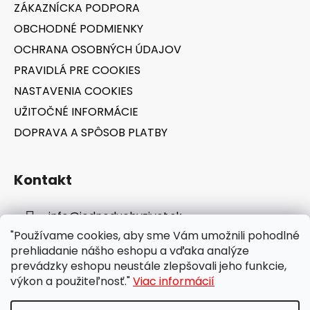
ZÁKAZNÍCKA PODPORA
i
OBCHODNÉ PODMIENKY
e
OCHRANA OSOBNÝCH ÚDAJOV
PRAVIDLÁ PRE COOKIES
NASTAVENIA COOKIES
UŽITOČNÉ INFORMÁCIE
DOPRAVA A SPÔSOB PLATBY
Kontakt
info
@
jednoduchyzivot.sk
"Používame cookies, aby sme Vám umožnili pohodlné
E-shop: 0948 647 767
prehliadanie nášho eshopu a vďaka analýze
prevádzky eshopu neustále zlepšovali jeho funkcie,
výkon a použiteľnosť."
Viac informácií