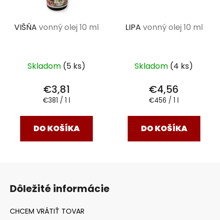
VIŠŇA
vonný olej 10 ml
LIPA
vonný olej 10 ml
Skladom
(5 ks)
Skladom
(4 ks)
€3,81
€4,56
Jednotková
Jednotková
€381 / 1 l
€456 / 1 l
cena:
cena:
DO KOŠÍKA
DO KOŠÍKA
Z
á
Dôležité informácie
p
ä
t