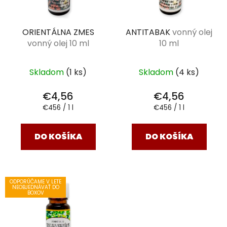
ORIENTÁLNA ZMES
ANTITABAK
vonný olej
vonný olej 10 ml
10 ml
Skladom
(1 ks)
Skladom
(4 ks)
€4,56
€4,56
Jednotková
Jednotková
€456 / 1 l
€456 / 1 l
cena:
cena:
DO KOŠÍKA
DO KOŠÍKA
ODPORÚČAME V LETE
NEOBJEDNÁVAŤ DO
BOXOV