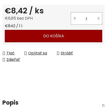
€8,42
/ ks
€6,85 bez DPH
Jednotková cena:
€842 / 1 l
DO KOŠÍKA
Tlač
Opýtať sa
Strážiť
Zdieľať
Popis