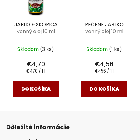
JABLKO-ŠKORICA
PEČENÉ JABLKO
vonný olej 10 ml
vonný olej 10 ml
Skladom
(3 ks)
Skladom
(1 ks)
€4,70
€4,56
Jednotková
Jednotková
€470 / 1 l
€456 / 1 l
cena:
cena:
DO KOŠÍKA
DO KOŠÍKA
Z
á
Dôležité informácie
p
ä