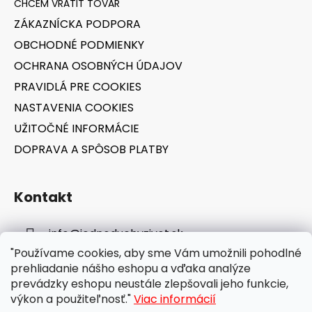
t
ZÁKAZNÍCKA PODPORA
i
OBCHODNÉ PODMIENKY
e
OCHRANA OSOBNÝCH ÚDAJOV
PRAVIDLÁ PRE COOKIES
NASTAVENIA COOKIES
UŽITOČNÉ INFORMÁCIE
DOPRAVA A SPÔSOB PLATBY
Kontakt
info
@
jednoduchyzivot.sk
"Používame cookies, aby sme Vám umožnili pohodlné
E-shop: 0948 647 767
prehliadanie nášho eshopu a vďaka analýze
prevádzky eshopu neustále zlepšovali jeho funkcie,
výkon a použiteľnosť."
Viac informácií