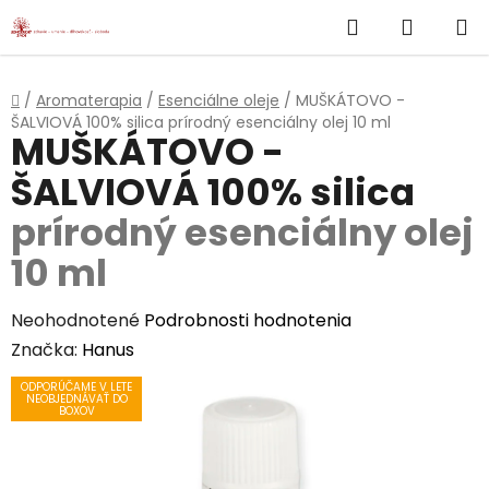
}
Hľadať
NÁKUP
Prejsť
na
KOŠÍK
obsah
Domov
/
Aromaterapia
/
Esenciálne oleje
/
MUŠKÁTOVO -
ŠALVIOVÁ 100% silica
prírodný esenciálny olej 10 ml
MUŠKÁTOVO -
ŠALVIOVÁ 100% silica
prírodný esenciálny olej
10 ml
Priemerné
Neohodnotené
Podrobnosti hodnotenia
hodnotenie
Značka:
Hanus
produktu
ODPORÚČAME V LETE
NEOBJEDNÁVAŤ DO
je
BOXOV
0,0
z