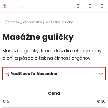
}
Hľadať
NÁKUP
Prejsť
na
KOŠÍK
obsah
Domov
/
Darčeky, drobnôstky
/
Masážne guličky
Masážne guličky
Masážne guličky, ktoré dráždia reflexné zóny
dlaní a pôsobia tak na činnosť orgánov.
R
Radiť podľa:
Abecedne
a
d
e
Cena
n
i
€
5
€
36
e