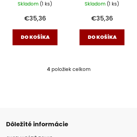
Skladom
(1 ks)
Skladom
(1 ks)
€35,36
€35,36
DO KOŠÍKA
DO KOŠÍKA
4
položiek celkom
O
v
l
á
d
a
Z
c
á
i
Dôležité informácie
e
p
p
ä