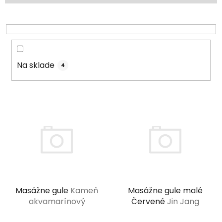
p
r
o
d
u
Na sklade
4
k
t
o
V
v
ý
p
i
s
p
r
Masážne gule
Kameň
Masážne gule malé
o
akvamarínový
Červené
Jin Jang
d
u