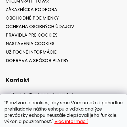
r
t
v
ZÁKAZNÍCKA PODPORA
i
k
OBCHODNÉ PODMIENKY
e
y
v
OCHRANA OSOBNÝCH ÚDAJOV
ý
PRAVIDLÁ PRE COOKIES
p
NASTAVENIA COOKIES
i
s
UŽITOČNÉ INFORMÁCIE
u
DOPRAVA A SPÔSOB PLATBY
Kontakt
info
@
jednoduchyzivot.sk
"Používame cookies, aby sme Vám umožnili pohodlné
E-shop: 0948 647 767
prehliadanie nášho eshopu a vďaka analýze
prevádzky eshopu neustále zlepšovali jeho funkcie,
výkon a použiteľnosť."
Viac informácií