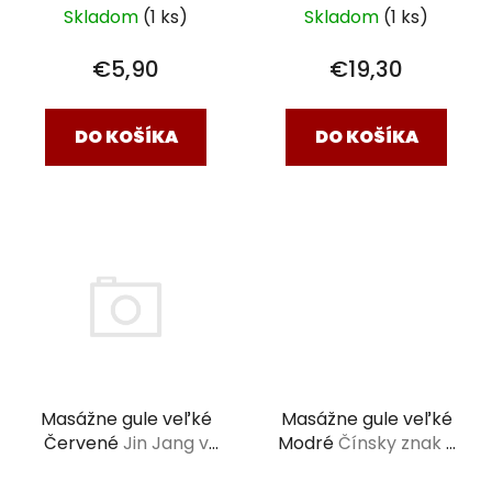
k
Skladom
(1 ks)
Skladom
(1 ks)
t
€5,90
€19,30
o
v
DO KOŠÍKA
DO KOŠÍKA
Masážne gule veľké
Masážne gule veľké
Modré
Čínsky znak v
Červené
Jin Jang v
drevenej krabičke
drevenej krabičke