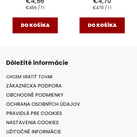
€4,56
€4,70
Jednotková
Jednotková
€456 / 1 l
€470 / 1 l
cena:
cena:
DO KOŠÍKA
DO KOŠÍKA
Z
á
Dôležité informácie
p
ä
t
ZÁKAZNÍCKA PODPORA
i
OBCHODNÉ PODMIENKY
e
OCHRANA OSOBNÝCH ÚDAJOV
PRAVIDLÁ PRE COOKIES
NASTAVENIA COOKIES
UŽITOČNÉ INFORMÁCIE