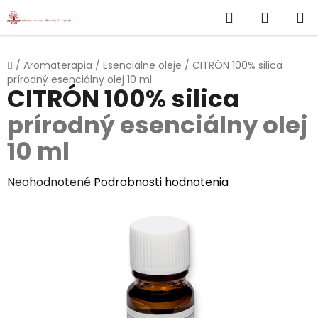
}
Hľadať
NÁKUP
Prejsť
na
KOŠÍK
obsah
Domov
/
Aromaterapia
/
Esenciálne oleje
/
CITRÓN 100% silica
prírodný esenciálny olej 10 ml
CITRÓN 100% silica
prírodný esenciálny olej
10 ml
Priemerné
Neohodnotené
Podrobnosti hodnotenia
hodnotenie
produktu
je
0,0
z
5
hviezdičiek.