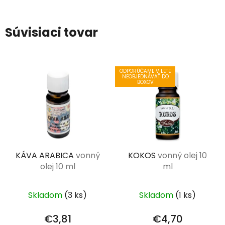
Súvisiaci tovar
ODPORÚČAME V LETE
NEOBJEDNÁVAŤ DO
BOXOV
KÁVA ARABICA
vonný
KOKOS
vonný olej 10
olej 10 ml
ml
Skladom
(3 ks)
Skladom
(1 ks)
€3,81
€4,70