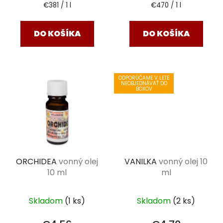
Jednotková
Jednotková
€381 / 1 l
€470 / 1 l
cena:
cena:
DO KOŠÍKA
DO KOŠÍKA
ODPORÚČAME V LETE
NEOBJEDNÁVAŤ DO
BOXOV
ORCHIDEA
vonný olej
VANILKA
vonný olej 10
10 ml
ml
Skladom
(1 ks)
Skladom
(2 ks)