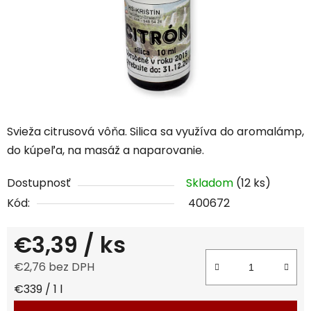
Svieža citrusová vôňa. Silica sa využíva do aromalámp,
do kúpeľa, na masáž a naparovanie.
Dostupnosť
Skladom
(12 ks)
Kód:
400672
€3,39
/ ks
€2,76 bez DPH
Jednotková cena:
€339 / 1 l