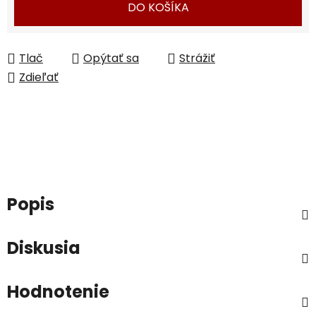
DO KOŠÍKA
Tlač
Opýtať sa
Strážiť
Zdieľať
Popis
Diskusia
Hodnotenie