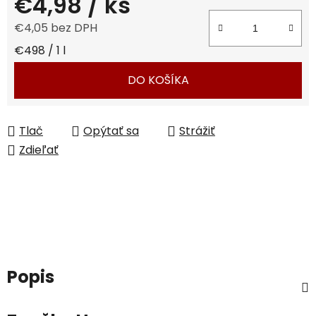
€4,98
/ ks
€4,05 bez DPH
Jednotková cena:
€498 / 1 l
DO KOŠÍKA
Tlač
Opýtať sa
Strážiť
Zdieľať
Popis