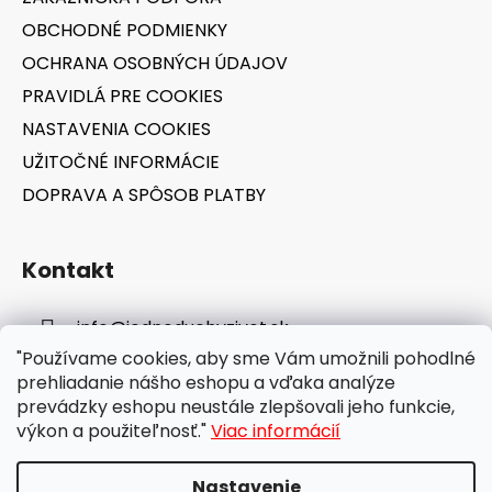
i
OBCHODNÉ PODMIENKY
e
OCHRANA OSOBNÝCH ÚDAJOV
PRAVIDLÁ PRE COOKIES
NASTAVENIA COOKIES
UŽITOČNÉ INFORMÁCIE
DOPRAVA A SPÔSOB PLATBY
Kontakt
info
@
jednoduchyzivot.sk
"Používame cookies, aby sme Vám umožnili pohodlné
E-shop: 0948 647 767
prehliadanie nášho eshopu a vďaka analýze
prevádzky eshopu neustále zlepšovali jeho funkcie,
výkon a použiteľnosť."
Viac informácií
Nastavenie