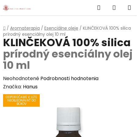
}
Hľadať
NÁKUP
Prejsť
na
KOŠÍK
obsah
Domov
/
Aromaterapia
/
Esenciálne oleje
/
KLINČEKOVÁ 100% silica
prírodný esenciálny olej 10 ml
KLINČEKOVÁ 100% silica
prírodný esenciálny olej
10 ml
Priemerné
Neohodnotené
Podrobnosti hodnotenia
hodnotenie
Značka:
Hanus
produktu
ODPORÚČAME V LETE
NEOBJEDNÁVAŤ DO
je
BOXOV
0,0
z
5
hviezdičiek.