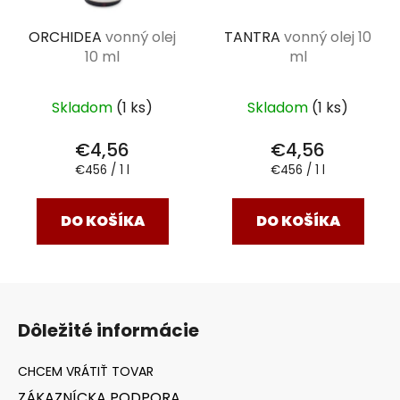
ORCHIDEA
vonný olej
TANTRA
vonný olej 10
10 ml
ml
Skladom
(1 ks)
Skladom
(1 ks)
€4,56
€4,56
Jednotková
Jednotková
€456 / 1 l
€456 / 1 l
cena:
cena:
DO KOŠÍKA
DO KOŠÍKA
Z
á
Dôležité informácie
p
ä
t
ZÁKAZNÍCKA PODPORA