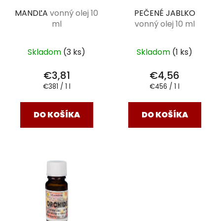
PEČENÉ JABLKO
MANDĽA
vonný olej 10
vonný olej 10 ml
ml
Skladom
(1 ks)
Skladom
(3 ks)
€4,56
€3,81
Jednotková
Jednotková
€456 / 1 l
€381 / 1 l
cena:
cena:
DO KOŠÍKA
DO KOŠÍKA