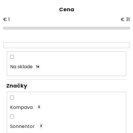
e
Cena
n
i
€
1
€
31
e
p
r
o
d
u
Na sklade
14
k
t
Značky
o
v
Kompava
3
Sonnentor
3