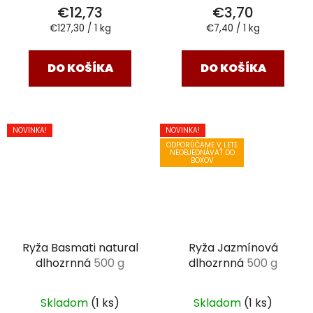
€12,73
€3,70
Jednotková
Jednotková
€127,30 / 1 kg
€7,40 / 1 kg
cena:
cena:
DO KOŠÍKA
DO KOŠÍKA
NOVINKA!
NOVINKA!
ODPORÚČAME V LETE
NEOBJEDNÁVAŤ DO
BOXOV
Ryža Basmati natural
Ryža Jazmínová
dlhozrnná
500 g
dlhozrnná
500 g
Skladom
(1 ks)
Skladom
(1 ks)