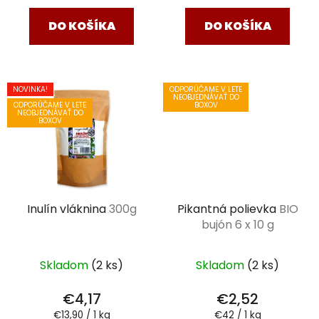
DO KOŠÍKA
DO KOŠÍKA
NOVINKA!
ODPORÚČAME V LETE
NEOBJEDNÁVAŤ DO
ODPORÚČAME V LETE
BOXOV
NEOBJEDNÁVAŤ DO
BOXOV
Inulín vláknina
300g
Pikantná polievka
BIO
bujón 6 x 10 g
Skladom
(2 ks)
Skladom
(2 ks)
€4,17
€2,52
Jednotková
Jednotková
€13,90 / 1 kg
€42 / 1 kg