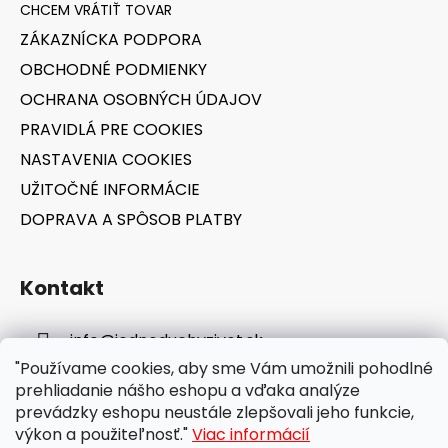
ä
r
t
v
ZÁKAZNÍCKA PODPORA
i
k
OBCHODNÉ PODMIENKY
e
y
v
OCHRANA OSOBNÝCH ÚDAJOV
ý
PRAVIDLÁ PRE COOKIES
p
NASTAVENIA COOKIES
i
s
UŽITOČNÉ INFORMÁCIE
u
DOPRAVA A SPÔSOB PLATBY
Kontakt
info
@
jednoduchyzivot.sk
"Používame cookies, aby sme Vám umožnili pohodlné
E-shop: 0948 647 767
prehliadanie nášho eshopu a vďaka analýze
prevádzky eshopu neustále zlepšovali jeho funkcie,
výkon a použiteľnosť."
Viac informácií