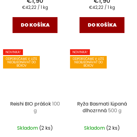
€1,90
€1,90
Jednotková
Jednotková
€42,22 / 1 kg
€42,22 / 1 kg
cena:
cena:
DO KOŠÍKA
DO KOŠÍKA
NOVINKA!
NOVINKA!
ODPORÚČAME V LETE
ODPORÚČAME V LETE
NEOBJEDNÁVAŤ DO
NEOBJEDNÁVAŤ DO
BOXOV
BOXOV
Reishi BIO prášok
100
Ryža Basmati lúpaná
g
dlhozrnná
500 g
Skladom
(2 ks)
Skladom
(2 ks)