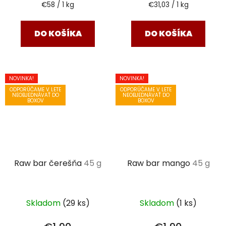
Jednotková
Jednotková
€58 / 1 kg
€31,03 / 1 kg
cena:
cena:
DO KOŠÍKA
DO KOŠÍKA
NOVINKA!
NOVINKA!
ODPORÚČAME V LETE
ODPORÚČAME V LETE
NEOBJEDNÁVAŤ DO
NEOBJEDNÁVAŤ DO
BOXOV
BOXOV
Raw bar čerešňa
45 g
Raw bar mango
45 g
Skladom
(29 ks)
Skladom
(1 ks)