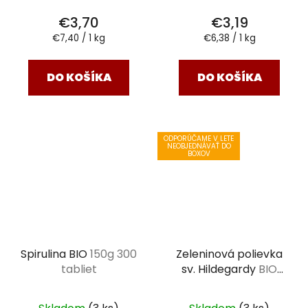
€3,70
€3,19
Jednotková
Jednotková
€7,40 / 1 kg
€6,38 / 1 kg
cena:
cena:
DO KOŠÍKA
DO KOŠÍKA
ODPORÚČAME V LETE
NEOBJEDNÁVAŤ DO
BOXOV
Spirulina BIO
150g 300
Zeleninová polievka
tabliet
sv. Hildegardy
BIO
bujón 6 x 10 g