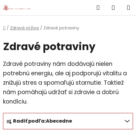
}
Hľadať
NÁKUP
Prejsť
na
KOŠÍK
obsah
Domov
/
Zdravá výživa
/
Zdravé potraviny
Zdravé potraviny
Zdravé potraviny nám dodávajú nielen
potrebnú energiu, ale aj podporujú vitalitu a
znižujú stres a spomaľujú starnutie. Taktiež
nám pomáhajú udržať si zdravie a dobrú
kondíciu.
R
Radiť podľa:
Abecedne
a
d