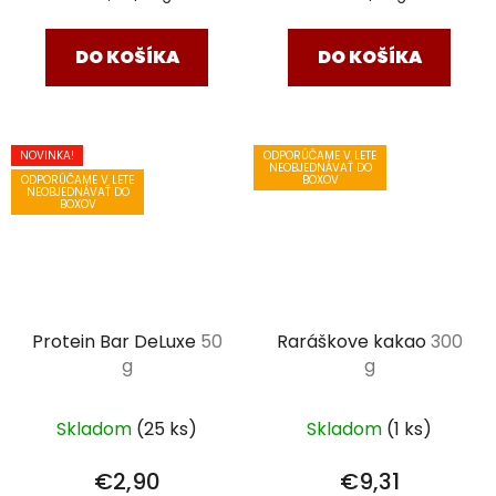
cena:
cena:
DO KOŠÍKA
DO KOŠÍKA
NOVINKA!
ODPORÚČAME V LETE
NEOBJEDNÁVAŤ DO
ODPORÚČAME V LETE
BOXOV
NEOBJEDNÁVAŤ DO
BOXOV
Protein Bar DeLuxe
50
Raráškove kakao
300
g
g
Skladom
(25 ks)
Skladom
(1 ks)
€2,90
€9,31