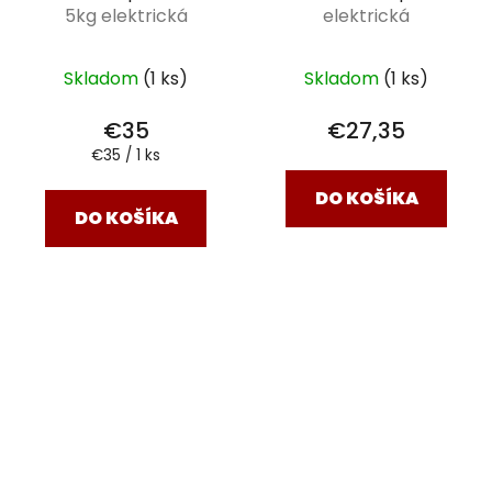
5kg elektrická
elektrická
Skladom
(1 ks)
Skladom
(1 ks)
€35
€27,35
Jednotková
€35 / 1 ks
cena:
DO KOŠÍKA
DO KOŠÍKA