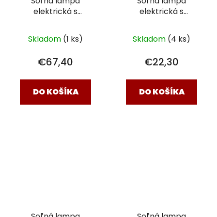
Soľná lampa
Soľná lampa
elektrická s
elektrická s
podstavcom
Vajíčko
podstavcom
1,5 - 2kg
3,3 kg
Skladom
(1 ks)
Skladom
(4 ks)
€67,40
€22,30
DO KOŠÍKA
DO KOŠÍKA
Soľná lampa
Soľná lampa