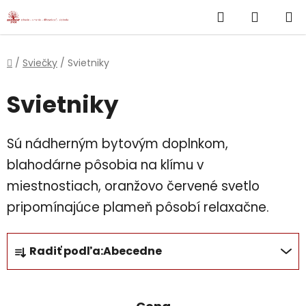
}
Hľadať
NÁKUP
Prejsť
na
KOŠÍK
obsah
Domov
/
Sviečky
/
Svietniky
Svietniky
Sú nádherným bytovým doplnkom,
blahodárne pôsobia na klímu v
miestnostiach, oranžovo červené svetlo
pripomínajúce plameň pôsobí relaxačne.
R
Radiť podľa:
Abecedne
a
d
e