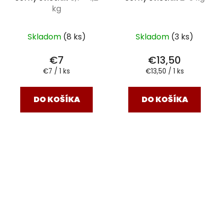
kg
Skladom
(8 ks)
Skladom
(3 ks)
€7
€13,50
Jednotková
Jednotková
€7 / 1 ks
€13,50 / 1 ks
cena:
cena:
DO KOŠÍKA
DO KOŠÍKA