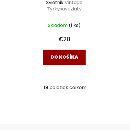
Svietnik
Vintage
Tyrkysovozlatý
stredný 34 cm
Skladom
(1 ks)
€20
DO KOŠÍKA
19
položiek celkom
O
v
l
á
d
a
Z
c