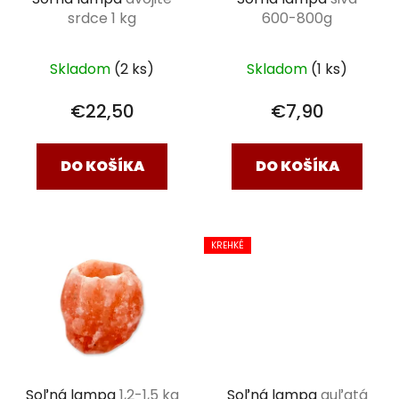
o
srdce 1 kg
600-800g
d
u
k
Skladom
(2 ks)
Skladom
(1 ks)
t
€22,50
€7,90
o
v
DO KOŠÍKA
DO KOŠÍKA
KREHKÉ
Soľná lampa
1,2-1,5 kg
Soľná lampa
guľatá