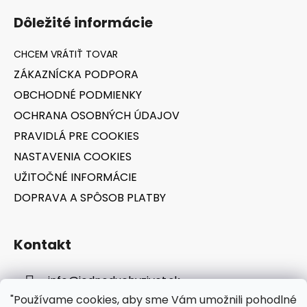
á
i
Dôležité informácie
e
p
p
ä
r
t
v
ZÁKAZNÍCKA PODPORA
i
k
OBCHODNÉ PODMIENKY
e
y
v
OCHRANA OSOBNÝCH ÚDAJOV
ý
PRAVIDLÁ PRE COOKIES
p
NASTAVENIA COOKIES
i
s
UŽITOČNÉ INFORMÁCIE
u
DOPRAVA A SPÔSOB PLATBY
Kontakt
info
@
jednoduchyzivot.sk
"Používame cookies, aby sme Vám umožnili pohodlné