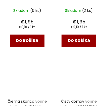
ks
Skladom
(6 ks)
Skladom
(2 ks)
€1,95
€1,95
Jednotková
Jednotková
€0,10 / 1 ks
€0,10 / 1 ks
cena:
cena:
DO KOŠÍKA
DO KOŠÍKA
Čierna škorica
vonné
Čistý domov
vonné