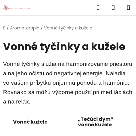
}
Hľadať
NÁKUP
Prejsť
na
KOŠÍK
obsah
Domov
/
Aromaterapia
/
Vonné tyčinky a kužele
Vonné tyčinky a kužele
Vonné tyčinky slúžia na harmonizovanie priestoru
a na jeho očistu od negatívnej energie. Naladia
vo vašom príbytku príjemnú pohodu a harmóniu.
Rovnako sa môžu výborne použiť pri meditáciách
a na relax.
„Tečúci dym“
Vonné kužele
vonné kužele