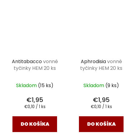
Antitabacco
vonné
Aphrodisia
vonné
tyčinky HEM 20 ks
tyčinky HEM 20 ks
Skladom
(15 ks)
Skladom
(9 ks)
€1,95
€1,95
Jednotková
Jednotková
€0,10 / 1 ks
€0,10 / 1 ks
cena:
cena:
DO KOŠÍKA
DO KOŠÍKA