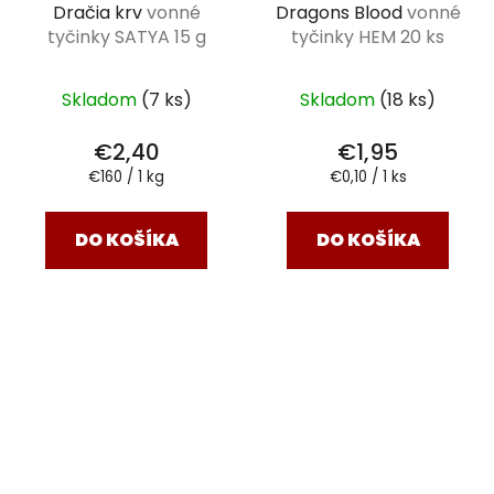
Dračia krv
vonné
Dragons Blood
vonné
tyčinky SATYA 15 g
tyčinky HEM 20 ks
Skladom
(7 ks)
Skladom
(18 ks)
€2,40
€1,95
Jednotková
Jednotková
€160 / 1 kg
€0,10 / 1 ks
cena:
cena:
DO KOŠÍKA
DO KOŠÍKA