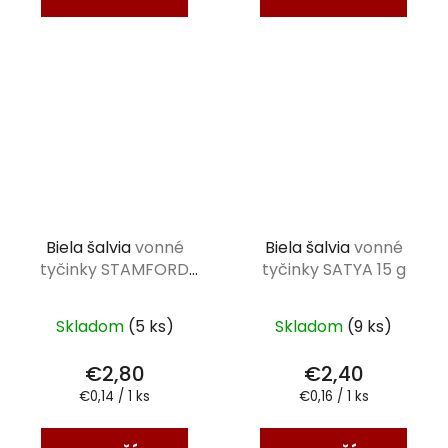
Biela šalvia
vonné
Biela šalvia
vonné
tyčinky STAMFORD
tyčinky SATYA 15 g
PREMIUM 20 ks
Skladom
(5 ks)
Skladom
(9 ks)
€2,80
€2,40
Jednotková
Jednotková
€0,14 / 1 ks
€0,16 / 1 ks
cena:
cena: