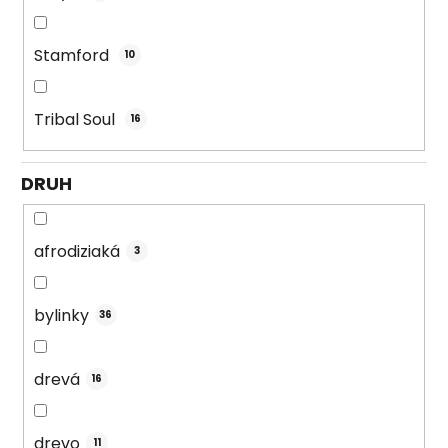
Stamford
10
Tribal Soul
16
DRUH
afrodiziaká
3
bylinky
36
drevá
16
drevo
11