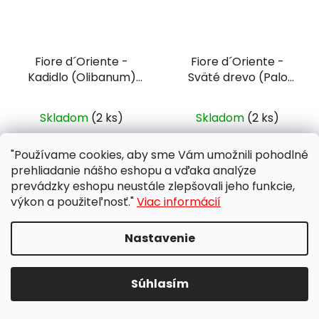
Fiore d´Oriente -
Fiore d´Oriente -
Kadidlo (Olibanum)
Sväté drevo (Palo
vonné tyčinky typu
Santo)
vonné tyčinky
dhoop 10 ks
typu dhoop
Skladom
(2 ks)
Skladom
(2 ks)
€5,80
€5,80
"Používame cookies, aby sme Vám umožnili pohodlné
Jednotková
Jednotková
€0,58 / 1 ks
€0,58 / 1 ks
prehliadanie nášho eshopu a vďaka analýze
cena:
cena:
prevádzky eshopu neustále zlepšovali jeho funkcie,
výkon a použiteľnosť."
Viac informácií
DO KOŠÍKA
DO KOŠÍKA
Nastavenie
Súhlasím