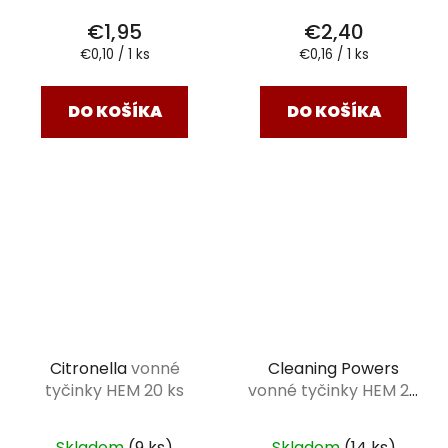
€1,95
€2,40
Jednotková
Jednotková
€0,10 / 1 ks
€0,16 / 1 ks
cena:
cena:
DO KOŠÍKA
DO KOŠÍKA
Citronella
vonné
Cleaning Powers
tyčinky HEM 20 ks
vonné tyčinky HEM 20
ks
Skladom
(9 ks)
Skladom
(14 ks)