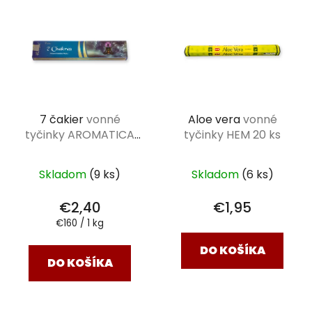
ý
p
i
s
p
r
7 čakier
vonné
Aloe vera
vonné
o
tyčinky AROMATICA
tyčinky HEM 20 ks
d
VEDIC 15 g
u
k
Skladom
(9 ks)
Skladom
(6 ks)
t
€2,40
€1,95
o
Jednotková
€160 / 1 kg
v
cena:
DO KOŠÍKA
DO KOŠÍKA