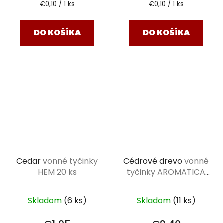
Jednotková
Jednotková
€0,10 / 1 ks
€0,10 / 1 ks
cena:
cena:
DO KOŠÍKA
DO KOŠÍKA
Cedar
vonné tyčinky
Cédrové drevo
vonné
HEM 20 ks
tyčinky AROMATICA
VEDIC 15 g
Skladom
(6 ks)
Skladom
(11 ks)