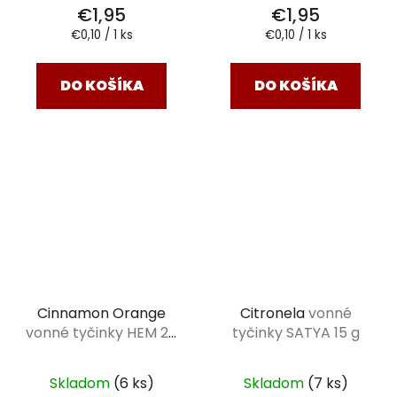
€1,95
€1,95
Jednotková
Jednotková
€0,10 / 1 ks
€0,10 / 1 ks
cena:
cena:
DO KOŠÍKA
DO KOŠÍKA
Cinnamon Orange
Citronela
vonné
vonné tyčinky HEM 20
tyčinky SATYA 15 g
ks
Skladom
(6 ks)
Skladom
(7 ks)