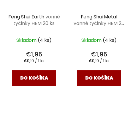
Feng Shui Earth
vonné
Feng Shui Metal
tyčinky HEM 20 ks
vonné tyčinky HEM 20
ks
Skladom
(4 ks)
Skladom
(4 ks)
€1,95
€1,95
Jednotková
Jednotková
€0,10 / 1 ks
€0,10 / 1 ks
cena:
cena:
DO KOŠÍKA
DO KOŠÍKA