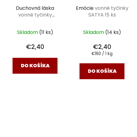
Duchovná láska
Emócie
vonné tyčinky
vonné tyčinky
SATYA 15 ks
AROMATICA VEDIC 15
g
Skladom
(11 ks)
Skladom
(14 ks)
€2,40
€2,40
Jednotková
€160 / 1 kg
cena:
DO KOŠÍKA
DO KOŠÍKA