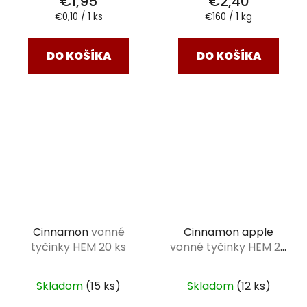
€1,95
€2,40
Jednotková
Jednotková
€0,10 / 1 ks
€160 / 1 kg
cena:
cena:
DO KOŠÍKA
DO KOŠÍKA
Cinnamon
vonné
Cinnamon apple
tyčinky HEM 20 ks
vonné tyčinky HEM 20
ks
Skladom
(15 ks)
Skladom
(12 ks)