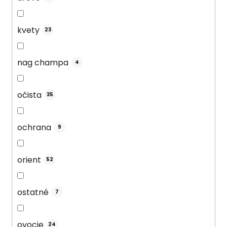
kvety
23
nag champa
4
očista
35
ochrana
9
orient
52
ostatné
7
ovocie
24