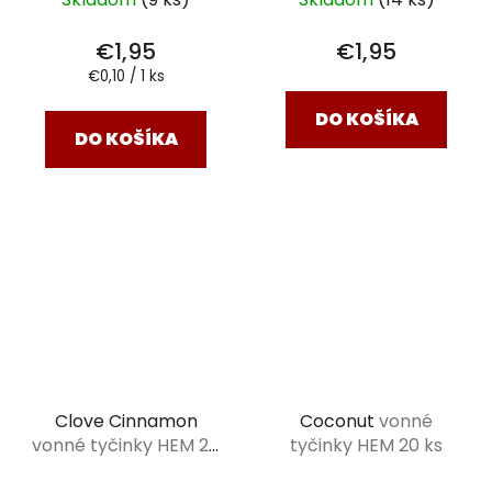
€1,95
€1,95
Jednotková
€0,10 / 1 ks
cena:
DO KOŠÍKA
DO KOŠÍKA
Clove Cinnamon
Coconut
vonné
vonné tyčinky HEM 20
tyčinky HEM 20 ks
ks