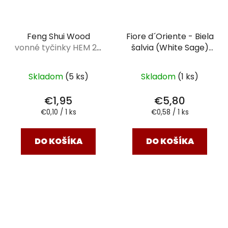
Feng Shui Wood
Fiore d´Oriente - Biela
vonné tyčinky HEM 20
šalvia (White Sage)
ks
vonné tyčinky typu
dhoop 10 ks
Skladom
(5 ks)
Skladom
(1 ks)
€1,95
€5,80
Jednotková
Jednotková
€0,10 / 1 ks
€0,58 / 1 ks
cena:
cena:
DO KOŠÍKA
DO KOŠÍKA