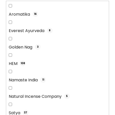
v
Aromatika
16
Everest Ayurveda
8
Golden Nag
3
HEM
108
Namaste India
11
Natural Incense Company
5
Satya
37