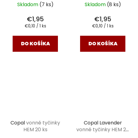
Skladom
(7 ks)
Skladom
(8 ks)
€1,95
€1,95
Jednotková
Jednotková
€0,10 / 1 ks
€0,10 / 1 ks
cena:
cena:
DO KOŠÍKA
DO KOŠÍKA
Copal
vonné tyčinky
Copal Lavender
HEM 20 ks
vonné tyčinky HEM 20
ks