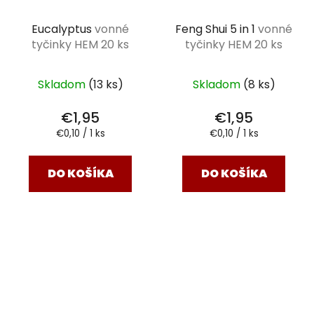
Eucalyptus
vonné
Feng Shui 5 in 1
vonné
tyčinky HEM 20 ks
tyčinky HEM 20 ks
Skladom
(13 ks)
Skladom
(8 ks)
€1,95
€1,95
Jednotková
Jednotková
€0,10 / 1 ks
€0,10 / 1 ks
cena:
cena:
DO KOŠÍKA
DO KOŠÍKA