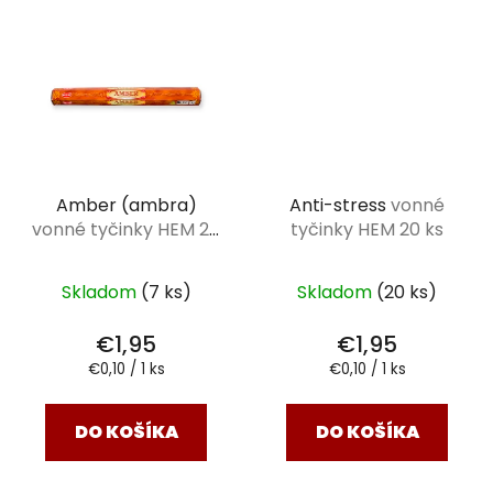
Amber (ambra)
Anti-stress
vonné
vonné tyčinky HEM 20
tyčinky HEM 20 ks
ks
Skladom
(7 ks)
Skladom
(20 ks)
€1,95
€1,95
Jednotková
Jednotková
€0,10 / 1 ks
€0,10 / 1 ks
cena:
cena:
DO KOŠÍKA
DO KOŠÍKA