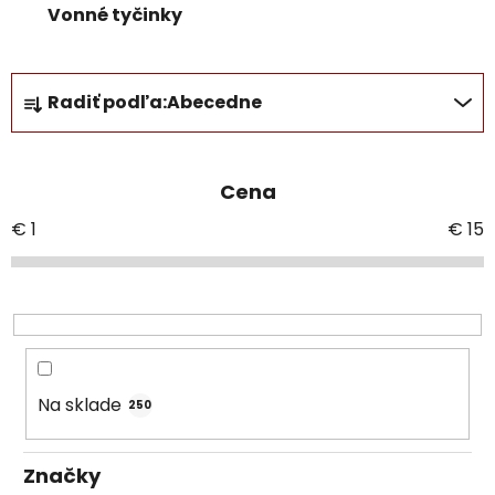
Vonné tyčinky
R
Radiť podľa:
Abecedne
a
d
e
Cena
n
i
€
1
€
15
e
p
r
o
d
u
Na sklade
250
k
t
Značky
o