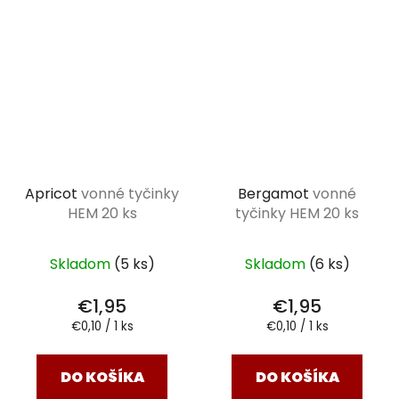
Apricot
vonné tyčinky
Bergamot
vonné
HEM 20 ks
tyčinky HEM 20 ks
Skladom
(5 ks)
Skladom
(6 ks)
€1,95
€1,95
Jednotková
Jednotková
€0,10 / 1 ks
€0,10 / 1 ks
cena:
cena:
DO KOŠÍKA
DO KOŠÍKA