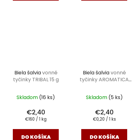
Biela šalvia
vonné
Biela šalvia
vonné
tyčinky TRIBAL 15 g
tyčinky AROMATICA
VEDIC 12 ks (15 g)
Skladom
(16 ks)
Skladom
(5 ks)
€2,40
€2,40
Jednotková
Jednotková
€160 / 1 kg
€0,20 / 1 ks
cena:
cena:
DO KOŠÍKA
DO KOŠÍKA