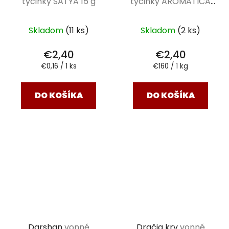
tyčinky SATYA 15 g
tyčinky AROMATICA
VEDIC 15 g
Skladom
(11 ks)
Skladom
(2 ks)
€2,40
€2,40
Jednotková
Jednotková
€0,16 / 1 ks
€160 / 1 kg
cena:
cena:
DO KOŠÍKA
DO KOŠÍKA
Darshan
vonné
Dračia krv
vonné