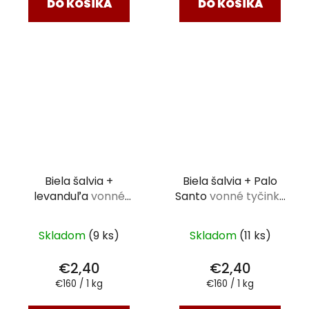
DO KOŠÍKA
DO KOŠÍKA
Biela šalvia +
Biela šalvia + Palo
levanduľa
vonné
Santo
vonné tyčinky
tyčinky TRIBAL 15 g
TRIBAL 15 g
Skladom
(9 ks)
Skladom
(11 ks)
€2,40
€2,40
Jednotková
Jednotková
€160 / 1 kg
€160 / 1 kg
cena:
cena: