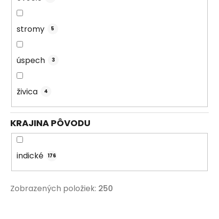
stromy
5
úspech
3
živica
4
KRAJINA PÔVODU
indické
176
Zobrazených položiek:
250
V