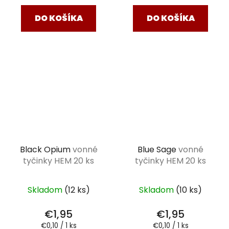
DO KOŠÍKA
DO KOŠÍKA
Black Opium
vonné
Blue Sage
vonné
tyčinky HEM 20 ks
tyčinky HEM 20 ks
Skladom
(12 ks)
Skladom
(10 ks)
€1,95
€1,95
Jednotková
Jednotková
€0,10 / 1 ks
€0,10 / 1 ks