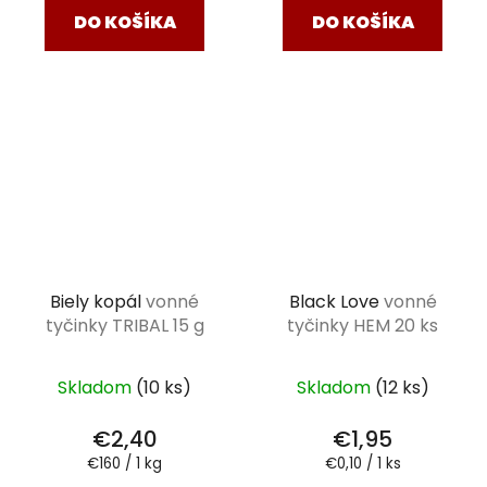
DO KOŠÍKA
DO KOŠÍKA
Biely kopál
vonné
Black Love
vonné
tyčinky TRIBAL 15 g
tyčinky HEM 20 ks
Skladom
(10 ks)
Skladom
(12 ks)
€2,40
€1,95
Jednotková
Jednotková
€160 / 1 kg
€0,10 / 1 ks
cena:
cena: