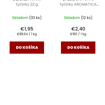
tyčinky 22 g
tyčinky AROMATICA
VEDIC 15 g
Skladom
(33 ks)
Skladom
(12 ks)
€1,95
€2,40
Jednotková
Jednotková
€88,64 / 1 kg
€160 / 1 kg
cena:
cena:
DO KOŠÍKA
DO KOŠÍKA