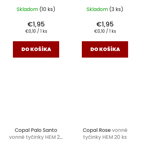
Skladom
(10 ks)
Skladom
(3 ks)
€1,95
€1,95
Jednotková
Jednotková
€0,10 / 1 ks
€0,10 / 1 ks
cena:
cena:
DO KOŠÍKA
DO KOŠÍKA
Copal Palo Santo
Copal Rose
vonné
vonné tyčinky HEM 20
tyčinky HEM 20 ks