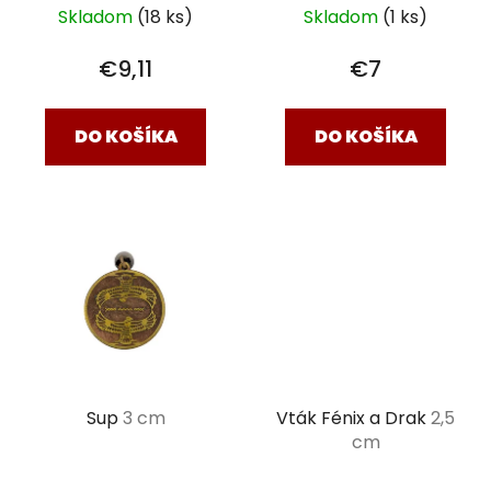
k
Skladom
(18 ks)
Skladom
(1 ks)
t
€9,11
€7
o
v
DO KOŠÍKA
DO KOŠÍKA
Sup
3 cm
Vták Fénix a Drak
2,5
cm