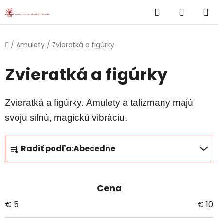
}
Hľadať
NÁKUP
Prejsť
na
KOŠÍK
obsah
Domov
/
Amulety
/
Zvieratká a figúrky
Zvieratká a figúrky
Zvieratká a figúrky. Amulety a talizmany majú
svoju silnú, magickú vibráciu.
R
Radiť podľa:
Abecedne
a
d
e
Cena
n
i
€
5
€
10
e