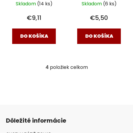
Skladom
(14 ks)
Skladom
(6 ks)
€9,11
€5,50
DO KOŠÍKA
DO KOŠÍKA
4
položiek celkom
O
v
l
á
d
a
Z
c
á
i
Dôležité informácie
e
p
p
ä