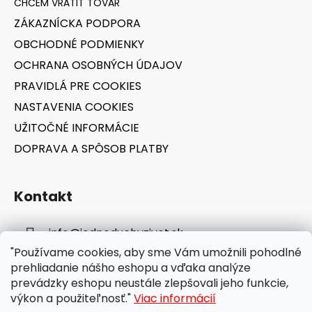
r
t
v
ZÁKAZNÍCKA PODPORA
i
k
OBCHODNÉ PODMIENKY
e
y
v
OCHRANA OSOBNÝCH ÚDAJOV
ý
PRAVIDLÁ PRE COOKIES
p
NASTAVENIA COOKIES
i
s
UŽITOČNÉ INFORMÁCIE
u
DOPRAVA A SPÔSOB PLATBY
Kontakt
info
@
jednoduchyzivot.sk
"Používame cookies, aby sme Vám umožnili pohodlné
E-shop: 0948 647 767
prehliadanie nášho eshopu a vďaka analýze
prevádzky eshopu neustále zlepšovali jeho funkcie,
výkon a použiteľnosť."
Viac informácií