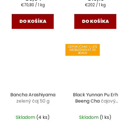
Jednotková
Jednotková
€70,80 / 1 kg
€202 / 1 kg
cena:
cena:
DO KOŠÍKA
DO KOŠÍKA
ODPORÚČAME V LETE
NEOBJEDNÁVAŤ DO
BOXOV
Bancha Arashiyama
Black Yunnan Pu Erh
zelený čaj 50 g
Beeng Cha
čajový
koláč 357 g
Skladom
(4 ks)
Skladom
(1 ks)