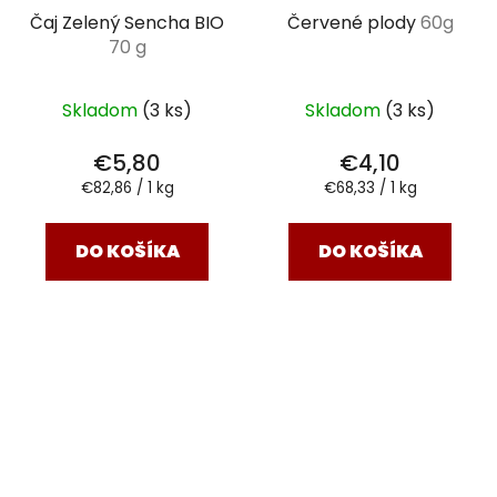
Čaj Zelený Sencha BIO
Červené plody
60g
70 g
Skladom
(3 ks)
Skladom
(3 ks)
€5,80
€4,10
Jednotková
Jednotková
€82,86 / 1 kg
€68,33 / 1 kg
cena:
cena:
DO KOŠÍKA
DO KOŠÍKA