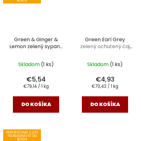
BOXOV
Green & Ginger &
Green Earl Grey
Lemon zelený sypaný
zelený ochutený čaj
čaj
70 g krabička
70 g
Skladom
(1 ks)
Skladom
(1 ks)
€5,54
€4,93
Jednotková
Jednotková
€79,14 / 1 kg
€70,43 / 1 kg
cena:
cena:
DO KOŠÍKA
DO KOŠÍKA
ODPORÚČAME V LETE
NEOBJEDNÁVAŤ DO
BOXOV