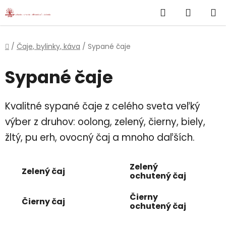
}
Hľadať
NÁKUP
Prejsť
na
KOŠÍK
obsah
Domov
/
Čaje, bylinky, káva
/
Sypané čaje
Sypané čaje
Kvalitné sypané čaje z celého sveta veľký
výber z druhov: oolong, zelený, čierny, biely,
žltý, pu erh, ovocný čaj a mnoho daľších.
Zelený
Zelený čaj
ochutený čaj
Čierny
Čierny čaj
ochutený čaj