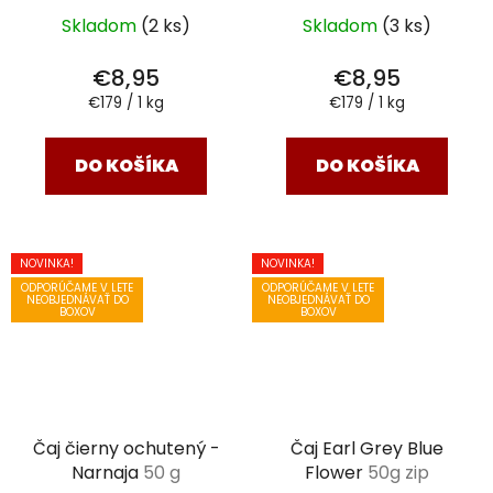
Skladom
(2 ks)
Skladom
(3 ks)
€8,95
€8,95
Jednotková
Jednotková
€179 / 1 kg
€179 / 1 kg
cena:
cena:
DO KOŠÍKA
DO KOŠÍKA
NOVINKA!
NOVINKA!
ODPORÚČAME V LETE
ODPORÚČAME V LETE
NEOBJEDNÁVAŤ DO
NEOBJEDNÁVAŤ DO
BOXOV
BOXOV
Čaj čierny ochutený -
Čaj Earl Grey Blue
Narnaja
50 g
Flower
50g zip