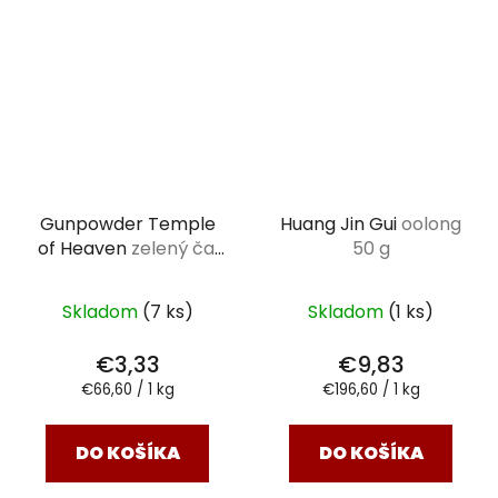
Gunpowder Temple
Huang Jin Gui
oolong
of Heaven
zelený čaj
50 g
50 g
Skladom
(7 ks)
Skladom
(1 ks)
€3,33
€9,83
Jednotková
Jednotková
€66,60 / 1 kg
€196,60 / 1 kg
cena:
cena:
DO KOŠÍKA
DO KOŠÍKA