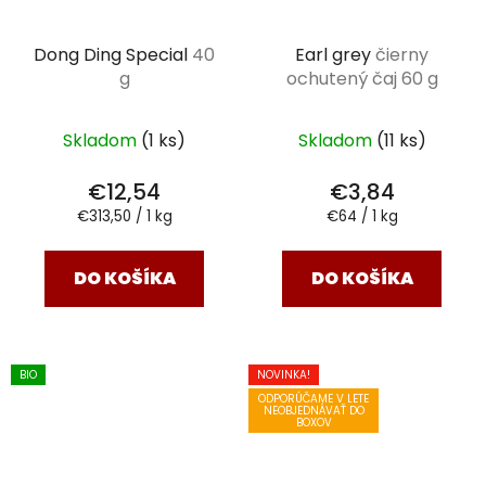
Dong Ding Special
40
Earl grey
čierny
g
ochutený čaj 60 g
Skladom
(1 ks)
Skladom
(11 ks)
€12,54
€3,84
Jednotková
Jednotková
€313,50 / 1 kg
€64 / 1 kg
cena:
cena:
DO KOŠÍKA
DO KOŠÍKA
BIO
NOVINKA!
ODPORÚČAME V LETE
NEOBJEDNÁVAŤ DO
BOXOV