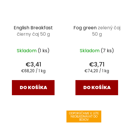
English Breakfast
Fog green
zelený čaj
čierny čaj 50 g
50 g
Skladom
(1 ks)
Skladom
(7 ks)
€3,41
€3,71
Jednotková
Jednotková
€68,20 / 1 kg
€74,20 / 1 kg
cena:
cena:
DO KOŠÍKA
DO KOŠÍKA
ODPORÚČAME V LETE
NEOBJEDNÁVAŤ DO
BOXOV