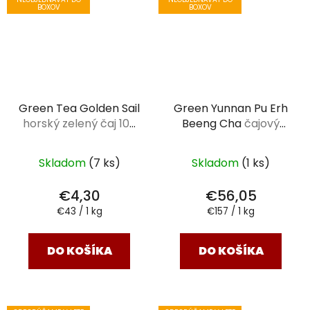
BOXOV
BOXOV
Green Tea Golden Sail
Green Yunnan Pu Erh
horský zelený čaj 100
Beeng Cha
čajový
g
koláč 357g
Skladom
(7 ks)
Skladom
(1 ks)
€4,30
€56,05
Jednotková
Jednotková
€43 / 1 kg
€157 / 1 kg
cena:
cena:
DO KOŠÍKA
DO KOŠÍKA