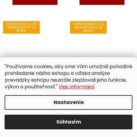
ODPORÚČAME V LETE
ODPORÚČAME V LETE
NEOBJEDNÁVAŤ DO
NEOBJEDNÁVAŤ DO
BOXOV
BOXOV
"Používame cookies, aby sme Vám umožnili pohodlné
prehliadanie nášho eshopu a vďaka analýze
Chunmee special
Jahoda v
prevádzky eshopu neustále zlepšovali jeho funkcie,
"Vzácne obočie"
šampanskom
výkon a použiteľnosť."
Viac informácií
zelený čaj 100 g
(Strawberry Rose
Champagne)
zelený
Skladom
(7 ks)
Skladom
(5 ks)
Nastavenie
ochutený čaj 60 g
€4,27
€4,49
Jednotková
Jednotková
€42,70 / 1 kg
€74,83 / 1 kg
Súhlasím
cena:
cena: