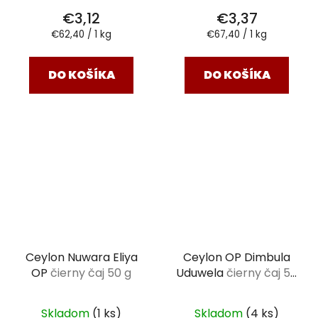
€3,12
€3,37
Jednotková
Jednotková
€62,40 / 1 kg
€67,40 / 1 kg
cena:
cena:
DO KOŠÍKA
DO KOŠÍKA
Ceylon Nuwara Eliya
Ceylon OP Dimbula
OP
čierny čaj 50 g
Uduwela
čierny čaj 50
g
Skladom
(1 ks)
Skladom
(4 ks)