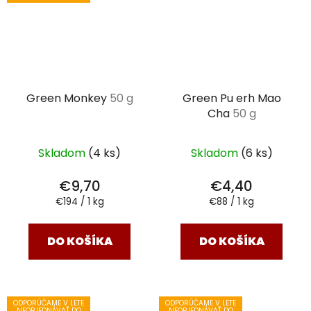
Green Monkey
50 g
Green Pu erh Mao
Cha
50 g
Skladom
(4 ks)
Skladom
(6 ks)
€9,70
€4,40
Jednotková
Jednotková
€194 / 1 kg
€88 / 1 kg
cena:
cena:
DO KOŠÍKA
DO KOŠÍKA
ODPORÚČAME V LETE
ODPORÚČAME V LETE
NEOBJEDNÁVAŤ DO
NEOBJEDNÁVAŤ DO