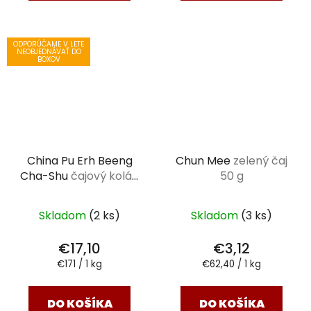
ODPORÚČAME V LETE
NEOBJEDNÁVAŤ DO
BOXOV
China Pu Erh Beeng
Chun Mee
zelený čaj
Cha-Shu
čajový koláč
50 g
čierny 100 g
Skladom
(2 ks)
Skladom
(3 ks)
€17,10
€3,12
Jednotková
Jednotková
€171 / 1 kg
€62,40 / 1 kg
cena:
cena:
DO KOŠÍKA
DO KOŠÍKA