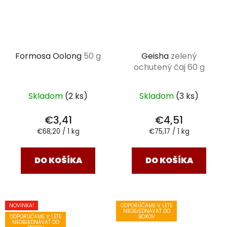
Formosa Oolong
50 g
Geisha
zelený
ochutený čaj 60 g
Skladom
(2 ks)
Skladom
(3 ks)
€3,41
€4,51
Jednotková
Jednotková
€68,20 / 1 kg
€75,17 / 1 kg
cena:
cena:
DO KOŠÍKA
DO KOŠÍKA
NOVINKA!
ODPORÚČAME V LETE
NEOBJEDNÁVAŤ DO
ODPORÚČAME V LETE
BOXOV
NEOBJEDNÁVAŤ DO