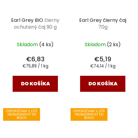
Earl Grey BIO
čierny
Earl Grey čierny čaj
ochutený čaj 90 g
70g
Skladom
(4 ks)
Skladom
(2 ks)
€6,83
€5,19
Jednotková
Jednotková
€75,89 / 1 kg
€74,14 / 1 kg
cena:
cena:
DO KOŠÍKA
DO KOŠÍKA
ODPORÚČAME V LETE
ODPORÚČAME V LETE
NEOBJEDNÁVAŤ DO
NEOBJEDNÁVAŤ DO
BOXOV
BOXOV