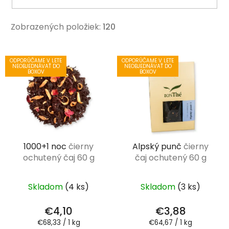
Zobrazených položiek:
120
V
ODPORÚČAME V LETE
ODPORÚČAME V LETE
ý
NEOBJEDNÁVAŤ DO
NEOBJEDNÁVAŤ DO
BOXOV
BOXOV
p
i
s
p
r
1000+1 noc
čierny
Alpský punč
čierny
o
ochutený čaj 60 g
čaj ochutený 60 g
d
u
k
Skladom
(4 ks)
Skladom
(3 ks)
t
€4,10
€3,88
o
Jednotková
Jednotková
€68,33 / 1 kg
€64,67 / 1 kg