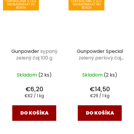
ODPORÚČAME V LETE
ODPORÚČAME V LETE
NEOBJEDNÁVAŤ DO
NEOBJEDNÁVAŤ DO
BOXOV
BOXOV
Gunpowder
sypaný
Gunpowder Special
zelený čaj 100 g
zelený perlový čaj
500 g
Skladom
(2 ks)
Skladom
(2 ks)
€6,20
€14,50
Jednotková
Jednotková
€62 / 1 kg
€29 / 1 kg
cena:
cena:
DO KOŠÍKA
DO KOŠÍKA