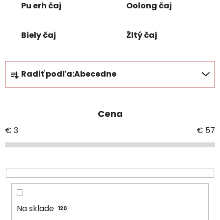
Pu erh čaj
Oolong čaj
Biely čaj
Žltý čaj
R
Radiť podľa:
Abecedne
a
d
e
Cena
n
i
€
3
€
57
e
p
r
o
d
u
Na sklade
120
k