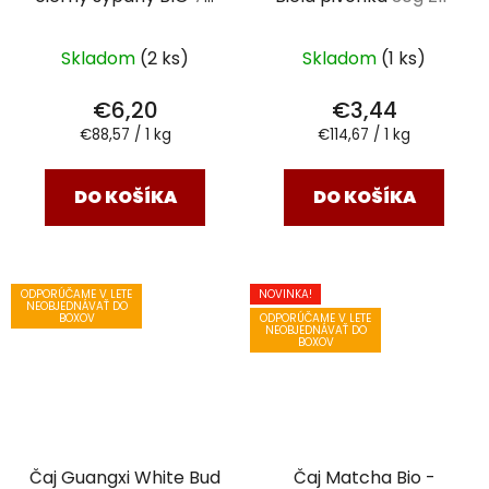
g
Skladom
(2 ks)
Skladom
(1 ks)
€6,20
€3,44
Jednotková
Jednotková
€88,57 / 1 kg
€114,67 / 1 kg
cena:
cena:
DO KOŠÍKA
DO KOŠÍKA
ODPORÚČAME V LETE
NOVINKA!
NEOBJEDNÁVAŤ DO
ODPORÚČAME V LETE
BOXOV
NEOBJEDNÁVAŤ DO
BOXOV
Čaj Guangxi White Bud
Čaj Matcha Bio -