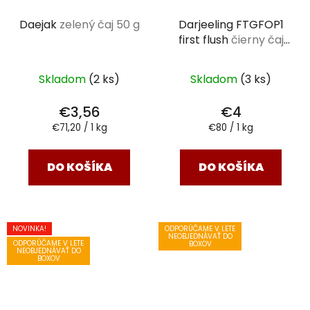
Daejak
zelený čaj 50 g
Darjeeling FTGFOP1
first flush
čierny čaj
50 g
Skladom
(2 ks)
Skladom
(3 ks)
€3,56
€4
Jednotková
Jednotková
€71,20 / 1 kg
€80 / 1 kg
cena:
cena:
DO KOŠÍKA
DO KOŠÍKA
NOVINKA!
ODPORÚČAME V LETE
NEOBJEDNÁVAŤ DO
ODPORÚČAME V LETE
BOXOV
NEOBJEDNÁVAŤ DO
BOXOV