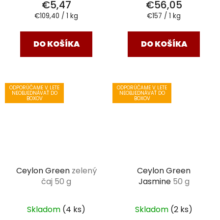
€5,47
€56,05
Jednotková
Jednotková
€109,40 / 1 kg
€157 / 1 kg
cena:
cena:
DO KOŠÍKA
DO KOŠÍKA
ODPORÚČAME V LETE
ODPORÚČAME V LETE
NEOBJEDNÁVAŤ DO
NEOBJEDNÁVAŤ DO
BOXOV
BOXOV
Ceylon Green
zelený
Ceylon Green
čaj 50 g
Jasmine
50 g
Skladom
(4 ks)
Skladom
(2 ks)