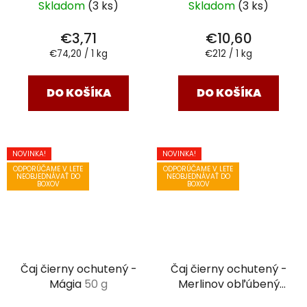
Skladom
(3 ks)
Skladom
(3 ks)
€3,71
€10,60
Jednotková
Jednotková
€74,20 / 1 kg
€212 / 1 kg
cena:
cena:
DO KOŠÍKA
DO KOŠÍKA
NOVINKA!
NOVINKA!
ODPORÚČAME V LETE
ODPORÚČAME V LETE
NEOBJEDNÁVAŤ DO
NEOBJEDNÁVAŤ DO
BOXOV
BOXOV
Čaj čierny ochutený -
Čaj čierny ochutený -
Mágia
50 g
Merlinov obľúbený
Earl Grey
50 g