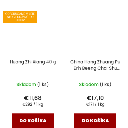
ODPORÚČAME V LETE
NEOBJEDNÁVAŤ DO
BOXOV
Huang Zhi Xiang
40 g
China Hong Zhuang Pu
Erh Beeng Cha-Shu
čajový koláč čierny
100g
Skladom
(1 ks)
Skladom
(1 ks)
€11,68
€17,10
Jednotková
Jednotková
€292 / 1 kg
€171 / 1 kg
cena:
cena:
DO KOŠÍKA
DO KOŠÍKA