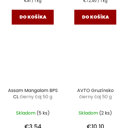
Jednotková
Jednotková
€81 / 1 kg
€72,40 / 1 kg
cena:
cena:
DO KOŠÍKA
DO KOŠÍKA
Assam Mangalam BPS
AVTO Gruzínsko
CL
čierny čaj 50 g
čierny čaj 50 g
Skladom
(5 ks)
Skladom
(2 ks)
€3,54
€10,10