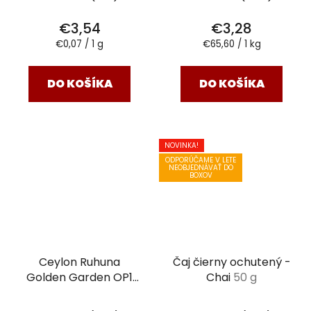
€3,54
€3,28
Jednotková
Jednotková
€0,07 / 1 g
€65,60 / 1 kg
cena:
cena:
DO KOŠÍKA
DO KOŠÍKA
NOVINKA!
ODPORÚČAME V LETE
NEOBJEDNÁVAŤ DO
BOXOV
Ceylon Ruhuna
Čaj čierny ochutený -
Golden Garden OP1
Chai
50 g
čierny čaj 50g