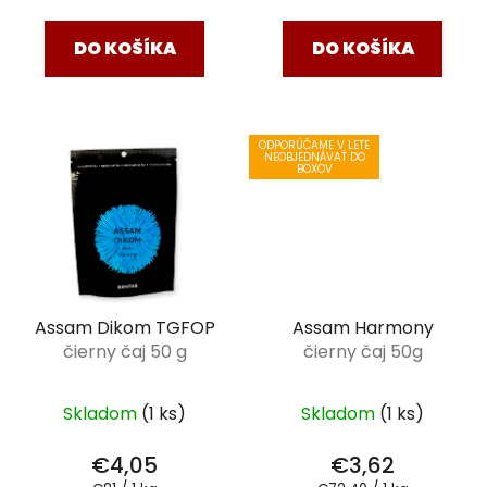
v
cena:
cena:
DO KOŠÍKA
DO KOŠÍKA
ODPORÚČAME V LETE
NEOBJEDNÁVAŤ DO
BOXOV
Assam Dikom TGFOP
Assam Harmony
čierny čaj 50 g
čierny čaj 50g
Skladom
(1 ks)
Skladom
(1 ks)
€4,05
€3,62