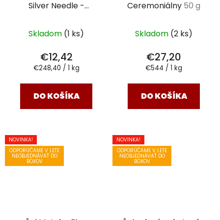
Silver Needle -
Ceremoniálny
50 g
Strieborné ihličky
50 g
Skladom
(1 ks)
Skladom
(2 ks)
€12,42
€27,20
Jednotková
Jednotková
€248,40 / 1 kg
€544 / 1 kg
cena:
cena:
DO KOŠÍKA
DO KOŠÍKA
NOVINKA!
NOVINKA!
ODPORÚČAME V LETE
ODPORÚČAME V LETE
NEOBJEDNÁVAŤ DO
NEOBJEDNÁVAŤ DO
BOXOV
BOXOV