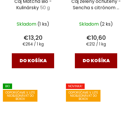
Čaj Matcha Bio -
Čaj zelený ochutený -
Kulinársky
50 g
Sencha s citrónom a
zázvorom
50 g
Skladom
(1 ks)
Skladom
(2 ks)
€13,20
€10,60
Jednotková
Jednotková
€264 / 1 kg
€212 / 1 kg
cena:
cena:
DO KOŠÍKA
DO KOŠÍKA
BIO
NOVINKA!
ODPORÚČAME V LETE
ODPORÚČAME V LETE
NEOBJEDNÁVAŤ DO
NEOBJEDNÁVAŤ DO
BOXOV
BOXOV