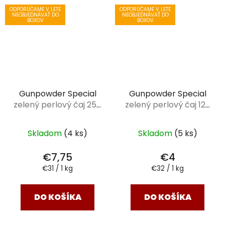
ODPORÚČAME V LETE
ODPORÚČAME V LETE
NEOBJEDNÁVAŤ DO
NEOBJEDNÁVAŤ DO
BOXOV
BOXOV
Gunpowder Special
Gunpowder Special
zelený perlový čaj 250
zelený perlový čaj 125
g
g
Skladom
(4 ks)
Skladom
(5 ks)
€7,75
€4
Jednotková
Jednotková
€31 / 1 kg
€32 / 1 kg
cena:
cena:
DO KOŠÍKA
DO KOŠÍKA