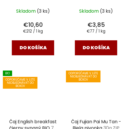
Skladom
(3 ks)
Skladom
(3 ks)
€10,60
€3,85
Jednotková
Jednotková
€212 / 1 kg
€77 / 1 kg
cena:
cena:
DO KOŠÍKA
DO KOŠÍKA
BIO
ODPORÚČAME V LETE
NEOBJEDNÁVAŤ DO
ODPORÚČAME V LETE
BOXOV
NEOBJEDNÁVAŤ DO
BOXOV
Čaj English breakfast
Čaj Fujian Pai Mu Tan -
čierny sypaný BIO
70
Biela pivonka
30g ZIP