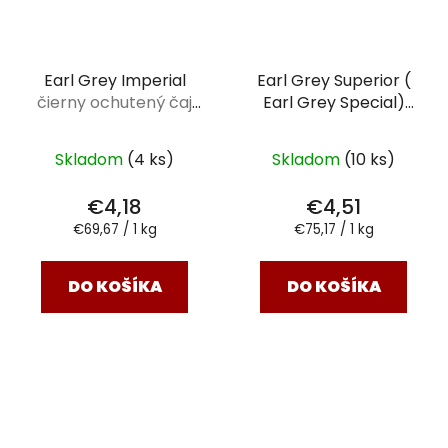
Earl Grey Imperial
Earl Grey Superior (
čierny ochutený čaj
Earl Grey Special)
60 g
čierny ochutený čaj
60 g
Skladom
(4 ks)
Skladom
(10 ks)
€4,18
€4,51
Jednotková
Jednotková
€69,67 / 1 kg
€75,17 / 1 kg
cena:
cena:
DO KOŠÍKA
DO KOŠÍKA