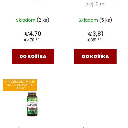
olej 10 ml
Skladom
(2 ks)
Skladom
(5 ks)
€4,70
€3,81
Jednotková
Jednotková
€470 / 1 l
€381 / 1 l
cena:
cena:
DO KOŠÍKA
DO KOŠÍKA
ODPORÚČAME V LETE
NEOBJEDNÁVAŤ DO
BOXOV