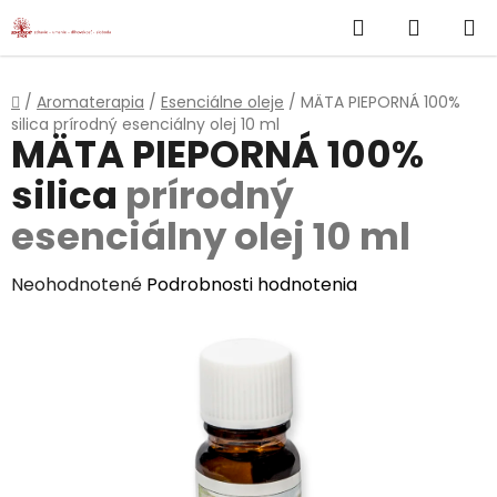
}
Hľadať
NÁKUP
Prejsť
na
KOŠÍK
obsah
Domov
/
Aromaterapia
/
Esenciálne oleje
/
MÄTA PIEPORNÁ 100%
silica
prírodný esenciálny olej 10 ml
MÄTA PIEPORNÁ 100%
silica
prírodný
esenciálny olej 10 ml
Priemerné
Neohodnotené
Podrobnosti hodnotenia
hodnotenie
produktu
je
0,0
z
5
hviezdičiek.