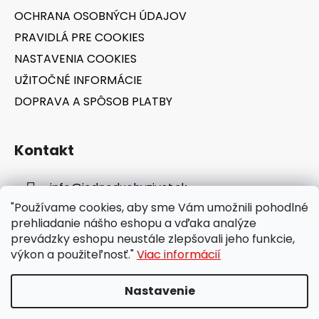
e
OCHRANA OSOBNÝCH ÚDAJOV
PRAVIDLÁ PRE COOKIES
NASTAVENIA COOKIES
UŽITOČNÉ INFORMÁCIE
DOPRAVA A SPÔSOB PLATBY
Kontakt
info
@
jednoduchyzivot.sk
"Používame cookies, aby sme Vám umožnili pohodlné
E-shop: 0948 647 767
prehliadanie nášho eshopu a vďaka analýze
prevádzky eshopu neustále zlepšovali jeho funkcie,
výkon a použiteľnosť."
Viac informácií
Nastavenie