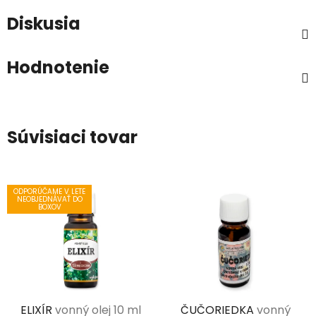
Diskusia
Hodnotenie
Súvisiaci tovar
ODPORÚČAME V LETE
NEOBJEDNÁVAŤ DO
BOXOV
ELIXÍR
vonný olej 10 ml
ČUČORIEDKA
vonný