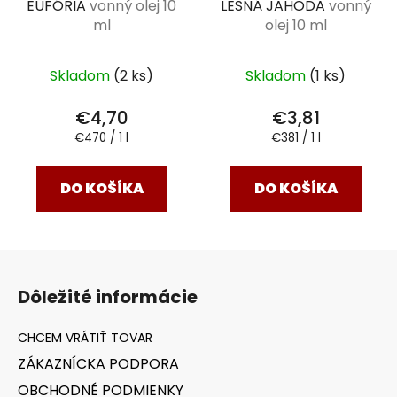
EUFÓRIA
vonný olej 10
LESNÁ JAHODA
vonný
ml
olej 10 ml
Skladom
(2 ks)
Skladom
(1 ks)
€4,70
€3,81
Jednotková
Jednotková
€470 / 1 l
€381 / 1 l
cena:
cena:
DO KOŠÍKA
DO KOŠÍKA
Z
á
Dôležité informácie
p
ä
t
ZÁKAZNÍCKA PODPORA
i
OBCHODNÉ PODMIENKY