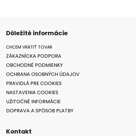
á
d
a
Z
c
á
i
Dôležité informácie
e
p
p
ä
r
t
v
ZÁKAZNÍCKA PODPORA
i
k
OBCHODNÉ PODMIENKY
e
y
v
OCHRANA OSOBNÝCH ÚDAJOV
ý
PRAVIDLÁ PRE COOKIES
p
NASTAVENIA COOKIES
i
s
UŽITOČNÉ INFORMÁCIE
u
DOPRAVA A SPÔSOB PLATBY
Kontakt