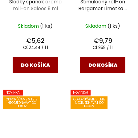
Sladký spánok
aroma
Stimulačný roll-on
roll-on Saloos 9 ml
Bergamot Limetka
5
ml
Skladom
(1 ks)
Skladom
(1 ks)
€5,62
€9,79
Jednotková
Jednotková
€624,44 / 1 l
€1 958 / 1 l
cena:
cena:
DO KOŠÍKA
DO KOŠÍKA
NOVINKA!
NOVINKA!
ODPORÚČAME V LETE
ODPORÚČAME V LETE
NEOBJEDNÁVAŤ DO
NEOBJEDNÁVAŤ DO
BOXOV
BOXOV