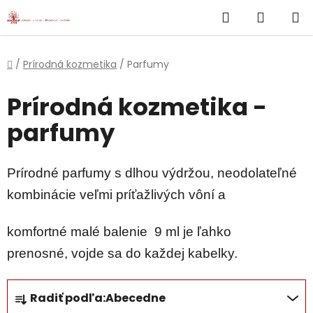
}
Hľadať
NÁKUP
Prejsť
na
KOŠÍK
obsah
Domov
/
Prírodná kozmetika
/
Parfumy
Prírodná kozmetika -
parfumy
Prírodné parfumy s dlhou výdržou, neodolateľné
kombinácie veľmi príťažlivých vôní a
komfortné malé balenie 9 ml je ľahko
prenosné,
vojde sa do každej kabelky.
R
Radiť podľa:
Abecedne
a