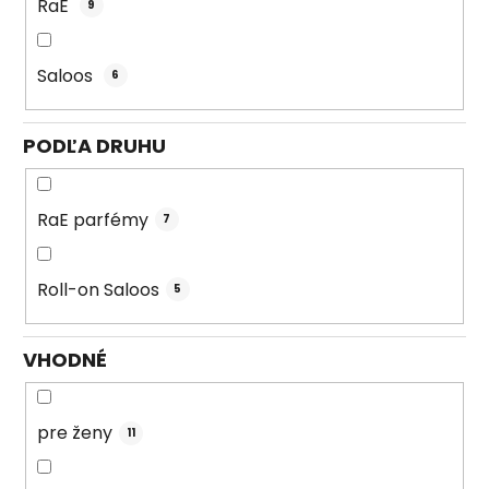
RaE
9
Saloos
6
PODĽA DRUHU
RaE parfémy
7
Roll-on Saloos
5
VHODNÉ
pre ženy
11