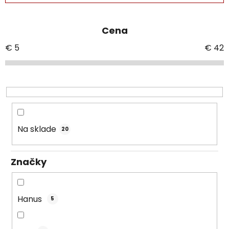
d
e
Cena
n
i
€
5
€
42
e
p
r
o
d
u
Na sklade
20
k
t
Značky
o
v
Hanus
5