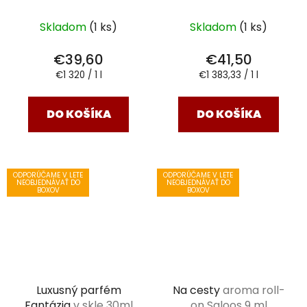
Skladom
(1 ks)
Skladom
(1 ks)
€39,60
€41,50
Jednotková
Jednotková
€1 320 / 1 l
€1 383,33 / 1 l
cena:
cena:
DO KOŠÍKA
DO KOŠÍKA
ODPORÚČAME V LETE
ODPORÚČAME V LETE
NEOBJEDNÁVAŤ DO
NEOBJEDNÁVAŤ DO
BOXOV
BOXOV
Luxusný parfém
Na cesty
aroma roll-
Fantázia
v skle 30ml
on Saloos 9 ml