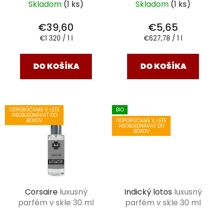
k
Skladom
(1 ks)
Skladom
(1 ks)
t
€39,60
€5,65
o
Jednotková
Jednotková
€1 320 / 1 l
€627,78 / 1 l
v
cena:
cena:
DO KOŠÍKA
DO KOŠÍKA
ODPORÚČAME V LETE
BIO
NEOBJEDNÁVAŤ DO
ODPORÚČAME V LETE
BOXOV
NEOBJEDNÁVAŤ DO
BOXOV
Corsaire
luxusný
Indický lotos
luxusný
parfém v skle 30 ml
parfém v skle 30 ml