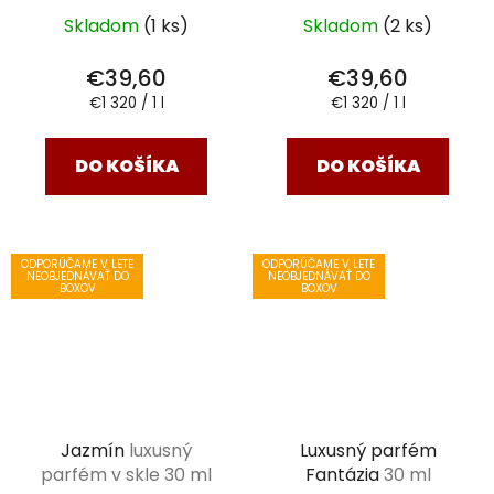
Skladom
(1 ks)
Skladom
(2 ks)
€39,60
€39,60
Jednotková
Jednotková
€1 320 / 1 l
€1 320 / 1 l
cena:
cena:
DO KOŠÍKA
DO KOŠÍKA
ODPORÚČAME V LETE
ODPORÚČAME V LETE
NEOBJEDNÁVAŤ DO
NEOBJEDNÁVAŤ DO
BOXOV
BOXOV
Jazmín
luxusný
Luxusný parfém
parfém v skle 30 ml
Fantázia
30 ml