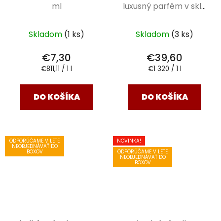
ml
luxusný parfém v skle
30 ml
Skladom
(1 ks)
Skladom
(3 ks)
€7,30
€39,60
Jednotková
Jednotková
€811,11 / 1 l
€1 320 / 1 l
cena:
cena:
DO KOŠÍKA
DO KOŠÍKA
ODPORÚČAME V LETE
NOVINKA!
NEOBJEDNÁVAŤ DO
ODPORÚČAME V LETE
BOXOV
NEOBJEDNÁVAŤ DO
BOXOV