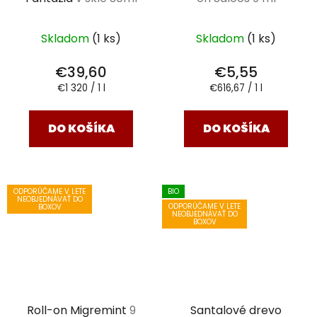
Skladom
(1 ks)
Skladom
(1 ks)
€39,60
€5,55
Jednotková
Jednotková
€1 320 / 1 l
€616,67 / 1 l
cena:
cena:
DO KOŠÍKA
DO KOŠÍKA
ODPORÚČAME V LETE
BIO
NEOBJEDNÁVAŤ DO
ODPORÚČAME V LETE
BOXOV
NEOBJEDNÁVAŤ DO
BOXOV
Roll-on Migremint
9
Santalové drevo