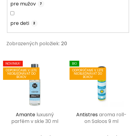
pre mužov
7
pre deti
2
Zobrazených položiek:
20
V
NOVINKA!
BIO
ý
ODPORÚČAME V LETE
ODPORÚČAME V LETE
NEOBJEDNÁVAŤ DO
NEOBJEDNÁVAŤ DO
p
BOXOV
BOXOV
i
s
p
r
Amante
luxusný
Antistres
aroma roll-
o
parfém v skle 30 ml
on Saloos 9 ml
d
u