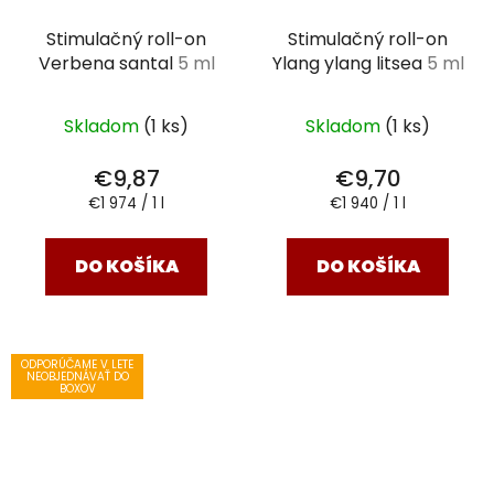
Stimulačný roll-on
Stimulačný roll-on
Verbena santal
5 ml
Ylang ylang litsea
5 ml
Skladom
(1 ks)
Skladom
(1 ks)
€9,87
€9,70
Jednotková
Jednotková
€1 974 / 1 l
€1 940 / 1 l
cena:
cena:
DO KOŠÍKA
DO KOŠÍKA
ODPORÚČAME V LETE
NEOBJEDNÁVAŤ DO
BOXOV