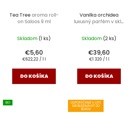
Tea Tree
aroma roll-
Vanilka orchidea
on Saloos 9 ml
luxusný parfém v skle
30 ml
Skladom
(1 ks)
Skladom
(2 ks)
€5,60
€39,60
Jednotková
Jednotková
€622,22 / 1 l
€1 320 / 1 l
cena:
cena:
DO KOŠÍKA
DO KOŠÍKA
BIO
ODPORÚČAME V LETE
NEOBJEDNÁVAŤ DO
BOXOV