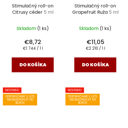
Stimulačný roll-on
Stimulačný roll-on
Citrusy céder
5 ml
Grapefruit Ruža
5 ml
Skladom
(1 ks)
Skladom
(1 ks)
€8,72
€11,05
Jednotková
Jednotková
€1 744 / 1 l
€2 210 / 1 l
cena:
cena:
DO KOŠÍKA
DO KOŠÍKA
NOVINKA!
NOVINKA!
ODPORÚČAME V LETE
ODPORÚČAME V LETE
NEOBJEDNÁVAŤ DO
NEOBJEDNÁVAŤ DO
BOXOV
BOXOV