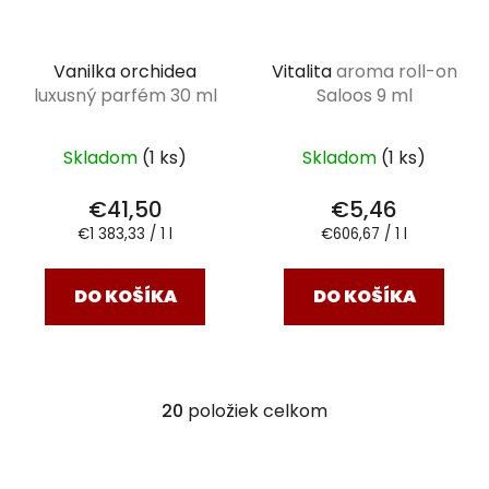
Vanilka orchidea
Vitalita
aroma roll-on
luxusný parfém 30 ml
Saloos 9 ml
Skladom
(1 ks)
Skladom
(1 ks)
€41,50
€5,46
Jednotková
Jednotková
€1 383,33 / 1 l
€606,67 / 1 l
cena:
cena:
DO KOŠÍKA
DO KOŠÍKA
20
položiek celkom
O
v
l