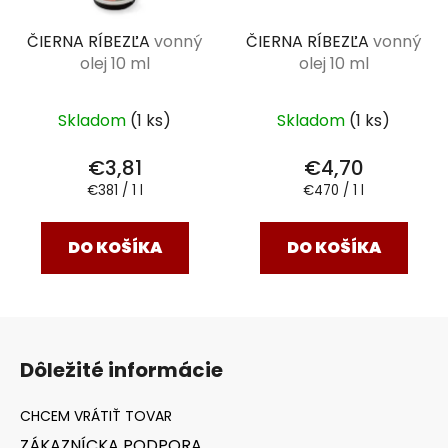
ČIERNA RÍBEZĽA
vonný
ČIERNA RÍBEZĽA
vonný
olej 10 ml
olej 10 ml
Skladom
(1 ks)
Skladom
(1 ks)
€3,81
€4,70
Jednotková
Jednotková
€381 / 1 l
€470 / 1 l
cena:
cena:
DO KOŠÍKA
DO KOŠÍKA
Z
á
Dôležité informácie
p
ä
t
ZÁKAZNÍCKA PODPORA