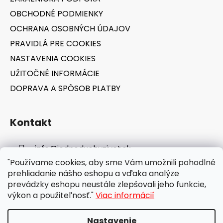
i
OBCHODNÉ PODMIENKY
e
OCHRANA OSOBNÝCH ÚDAJOV
PRAVIDLÁ PRE COOKIES
NASTAVENIA COOKIES
UŽITOČNÉ INFORMÁCIE
DOPRAVA A SPÔSOB PLATBY
Kontakt
info
@
jednoduchyzivot.sk
"Používame cookies, aby sme Vám umožnili pohodlné
E-shop: 0948 647 767
prehliadanie nášho eshopu a vďaka analýze
prevádzky eshopu neustále zlepšovali jeho funkcie,
výkon a použiteľnosť."
Viac informácií
Nastavenie