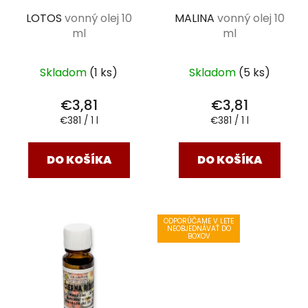
MALINA
vonný olej 10
LOTOS
vonný olej 10
ml
ml
Skladom
(5 ks)
Skladom
(1 ks)
€3,81
€3,81
Jednotková
Jednotková
€381 / 1 l
€381 / 1 l
cena:
cena:
DO KOŠÍKA
DO KOŠÍKA
ODPORÚČAME V LETE
NEOBJEDNÁVAŤ DO
BOXOV