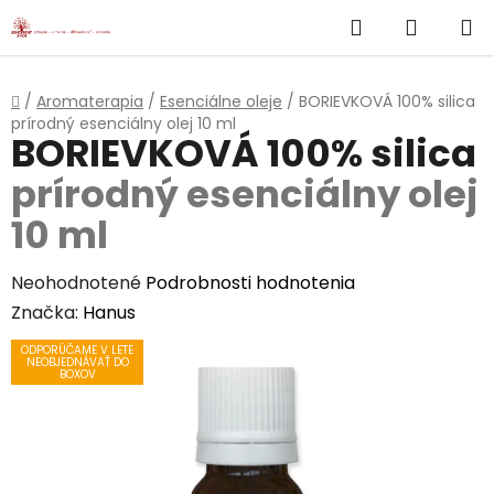
}
Hľadať
NÁKUP
Prejsť
na
KOŠÍK
obsah
Domov
/
Aromaterapia
/
Esenciálne oleje
/
BORIEVKOVÁ 100% silica
prírodný esenciálny olej 10 ml
BORIEVKOVÁ 100% silica
prírodný esenciálny olej
10 ml
Priemerné
Neohodnotené
Podrobnosti hodnotenia
hodnotenie
Značka:
Hanus
produktu
ODPORÚČAME V LETE
NEOBJEDNÁVAŤ DO
je
BOXOV
0,0
z
5
hviezdičiek.