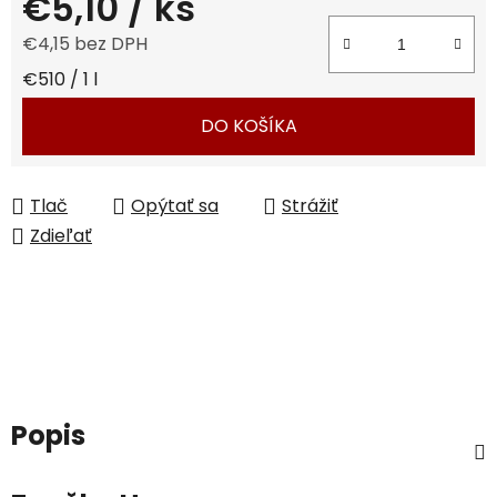
€5,10
/ ks
€4,15 bez DPH
Jednotková cena:
€510 / 1 l
DO KOŠÍKA
Tlač
Opýtať sa
Strážiť
Zdieľať
Popis