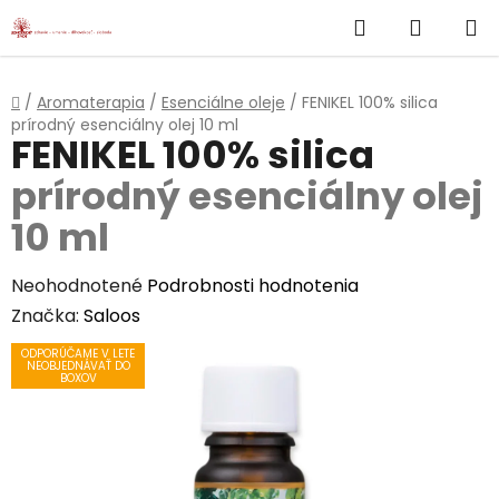
}
Hľadať
NÁKUP
Prejsť
na
KOŠÍK
obsah
Domov
/
Aromaterapia
/
Esenciálne oleje
/
FENIKEL 100% silica
prírodný esenciálny olej 10 ml
FENIKEL 100% silica
prírodný esenciálny olej
10 ml
Priemerné
Neohodnotené
Podrobnosti hodnotenia
hodnotenie
Značka:
Saloos
produktu
ODPORÚČAME V LETE
NEOBJEDNÁVAŤ DO
je
BOXOV
0,0
z
5
hviezdičiek.