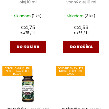
olej 10 ml
vonný olej 10 ml
Skladom
(1 ks)
Skladom
(3 ks)
€4,75
€4,56
Jednotková
Jednotková
€475 / 1 l
€456 / 1 l
cena:
cena:
DO KOŠÍKA
DO KOŠÍKA
ODPORÚČAME V LETE
ODPORÚČAME V LETE
NEOBJEDNÁVAŤ DO
NEOBJEDNÁVAŤ DO
BOXOV
BOXOV