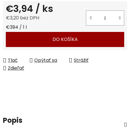
€3,94
/ ks
€3,20 bez DPH
Jednotková cena:
€394 / 1 l
DO KOŠÍKA
Tlač
Opýtať sa
Strážiť
Zdieľať
Popis