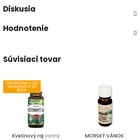
Diskusia
Hodnotenie
Súvisiaci tovar
ODPORÚČAME V LETE
NEOBJEDNÁVAŤ DO
BOXOV
Kvetinový raj
vonný
MORSKÝ VÁNOK