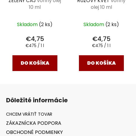
ZELENÝ ČAJ
vonný olej
RUŽOVÝ KVET
vonný
10 ml
olej 10 ml
Skladom
(2 ks)
Skladom
(2 ks)
€4,75
€4,75
Jednotková
Jednotková
€475 / 1 l
€475 / 1 l
cena:
cena:
DO KOŠÍKA
DO KOŠÍKA
Z
á
Dôležité informácie
p
ä
t
ZÁKAZNÍCKA PODPORA
i
OBCHODNÉ PODMIENKY
e