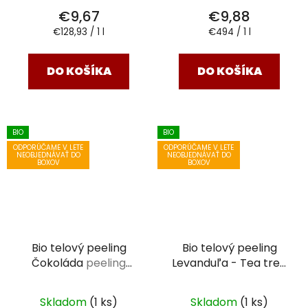
€9,67
€9,88
Jednotková
Jednotková
€128,93 / 1 l
€494 / 1 l
cena:
cena:
DO KOŠÍKA
DO KOŠÍKA
BIO
BIO
ODPORÚČAME V LETE
ODPORÚČAME V LETE
NEOBJEDNÁVAŤ DO
NEOBJEDNÁVAŤ DO
BOXOV
BOXOV
Bio telový peeling
Bio telový peeling
Čokoláda
peeling
Levanduľa - Tea tree
Saloos 140 ml
peeling Saloos 140 ml
Skladom
(1 ks)
Skladom
(1 ks)