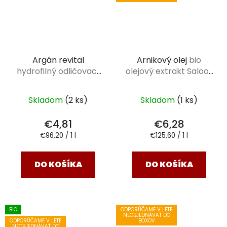
Argán revital
Arnikový olej
bio
hydrofilný odličovací
olejový extrakt Saloos
olej Saloos 50 ml
50 ml
Skladom
(2 ks)
Skladom
(1 ks)
€4,81
€6,28
Jednotková
Jednotková
€96,20 / 1 l
€125,60 / 1 l
cena:
cena:
DO KOŠÍKA
DO KOŠÍKA
BIO
ODPORÚČAME V LETE
NEOBJEDNÁVAŤ DO
ODPORÚČAME V LETE
BOXOV
NEOBJEDNÁVAŤ DO