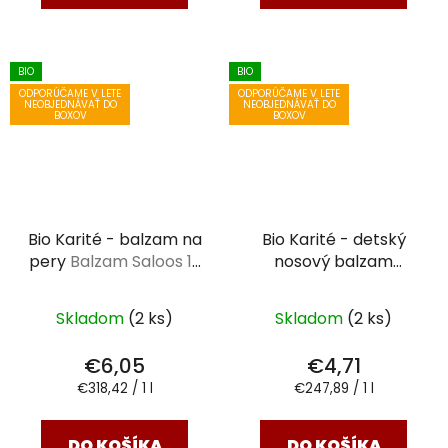
BIO
BIO
ODPORÚČAME V LETE
ODPORÚČAME V LETE
NEOBJEDNÁVAŤ DO
NEOBJEDNÁVAŤ DO
BOXOV
BOXOV
Bio Karité - balzam na
Bio Karité - detský
pery
Balzam Saloos 19
nosový balzam
ml
Balzam Saloos 19 ml
Skladom
(2 ks)
Skladom
(2 ks)
€6,05
€4,71
Jednotková
Jednotková
€318,42 / 1 l
€247,89 / 1 l
cena:
cena:
DO KOŠÍKA
DO KOŠÍKA