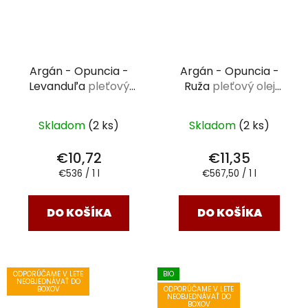
Argán - Opuncia -
Argán - Opuncia -
Levanduľa
pleťový
Ruža
pleťový olej
olej Saloos 20 ml
Saloos 20 ml
Skladom
(2 ks)
Skladom
(2 ks)
€10,72
€11,35
Jednotková
Jednotková
€536 / 1 l
€567,50 / 1 l
cena:
cena:
DO KOŠÍKA
DO KOŠÍKA
ODPORÚČAME V LETE
BIO
NEOBJEDNÁVAŤ DO
ODPORÚČAME V LETE
BOXOV
NEOBJEDNÁVAŤ DO
BOXOV