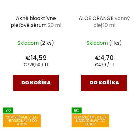
Akné bioaktívne
ALOE ORANGE
vonný
pleťové sérum
20 ml
olej 10 ml
Skladom
(2 ks)
Skladom
(1 ks)
€14,59
€4,70
Jednotková
Jednotková
€729,50 / 1 l
€470 / 1 l
cena:
cena:
DO KOŠÍKA
DO KOŠÍKA
BIO
BIO
ODPORÚČAME V LETE
ODPORÚČAME V LETE
NEOBJEDNÁVAŤ DO
NEOBJEDNÁVAŤ DO
BOXOV
BOXOV