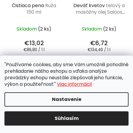
Čistiaca pena
Ruža
Deväť kvetov
telový a
150 ml
masážny olej Saloos
50 ml
Skladom
(2 ks)
Skladom
(2 ks)
€13,02
€6,72
Jednotková
Jednotková
€86,80 / 1 l
€134,40 / 1 l
cena:
cena:
"Používame cookies, aby sme Vám umožnili pohodlné
DO KOŠÍKA
DO KOŠÍKA
prehliadanie nášho eshopu a vďaka analýze
prevádzky eshopu neustále zlepšovali jeho funkcie,
výkon a použiteľnosť."
Viac informácií
BIO
ODPORÚČAME V LETE
NEOBJEDNÁVAŤ DO
Nastavenie
ODPORÚČAME V LETE
BOXOV
NEOBJEDNÁVAŤ DO
BOXOV
Súhlasím