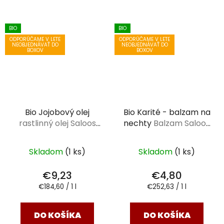
BIO
BIO
ODPORÚČAME V LETE
ODPORÚČAME V LETE
NEOBJEDNÁVAŤ DO
NEOBJEDNÁVAŤ DO
BOXOV
BOXOV
Bio Jojobový olej
Bio Karité - balzam na
rastlinný olej Saloos
nechty
Balzam Saloos
50 ml
19 ml
Skladom
(1 ks)
Skladom
(1 ks)
€9,23
€4,80
Jednotková
Jednotková
€184,60 / 1 l
€252,63 / 1 l
cena:
cena:
DO KOŠÍKA
DO KOŠÍKA