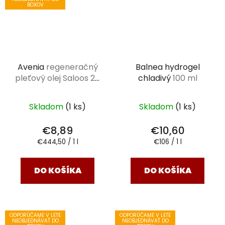
BOXOV
Avenia
regeneračný
Balnea hydrogel
pleťový olej Saloos 20
chladivý
100 ml
ml
Skladom
(1 ks)
Skladom
(1 ks)
€8,89
€10,60
Jednotková
Jednotková
€444,50 / 1 l
€106 / 1 l
cena:
cena:
DO KOŠÍKA
DO KOŠÍKA
ODPORÚČAME V LETE
ODPORÚČAME V LETE
NEOBJEDNÁVAŤ DO
NEOBJEDNÁVAŤ DO