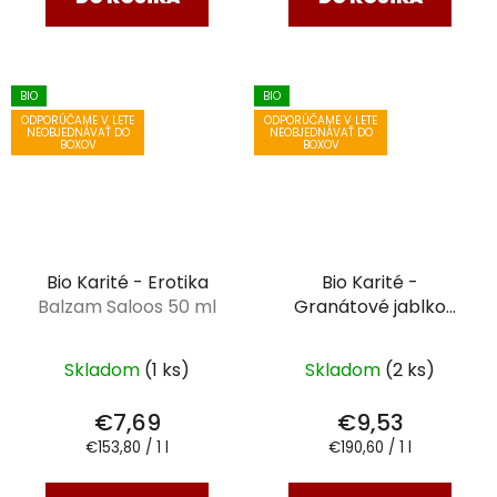
BIO
BIO
ODPORÚČAME V LETE
ODPORÚČAME V LETE
NEOBJEDNÁVAŤ DO
NEOBJEDNÁVAŤ DO
BOXOV
BOXOV
Bio Karité - Erotika
Bio Karité -
Balzam Saloos 50 ml
Granátové jablko
Balzam Saloos 50 ml
Skladom
(1 ks)
Skladom
(2 ks)
€7,69
€9,53
Jednotková
Jednotková
€153,80 / 1 l
€190,60 / 1 l
cena:
cena: