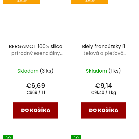
BOXOV
BOXOV
BERGAMOT 100% silica
Biely francúzsky íl
prírodný esenciálny
telová a pleťová
olej 10 ml
maska Saloos 100g
Skladom
(3 ks)
Skladom
(1 ks)
€6,69
€9,14
Jednotková
Jednotková
€669 / 1 l
€91,40 / 1 kg
cena:
cena:
DO KOŠÍKA
DO KOŠÍKA
BIO
BIO