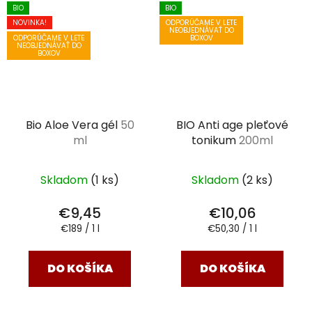
BIO
BIO
NOVINKA!
ODPORÚČAME V LETE
NEOBJEDNÁVAŤ DO
ODPORÚČAME V LETE
BOXOV
NEOBJEDNÁVAŤ DO
BOXOV
Bio Aloe Vera gél
50
BIO Anti age pleťové
ml
tonikum
200ml
Skladom
(1 ks)
Skladom
(2 ks)
€9,45
€10,06
Jednotková
Jednotková
€189 / 1 l
€50,30 / 1 l
cena:
cena:
DO KOŠÍKA
DO KOŠÍKA