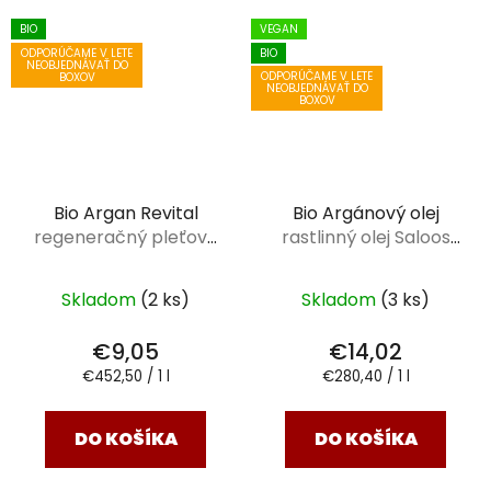
BIO
VEGAN
ODPORÚČAME V LETE
BIO
NEOBJEDNÁVAŤ DO
ODPORÚČAME V LETE
BOXOV
NEOBJEDNÁVAŤ DO
BOXOV
Bio Argan Revital
Bio Argánový olej
regeneračný pleťový
rastlinný olej Saloos
olej Saloos 20 ml
50 ml
Skladom
(2 ks)
Skladom
(3 ks)
€9,05
€14,02
Jednotková
Jednotková
€452,50 / 1 l
€280,40 / 1 l
cena:
cena:
DO KOŠÍKA
DO KOŠÍKA