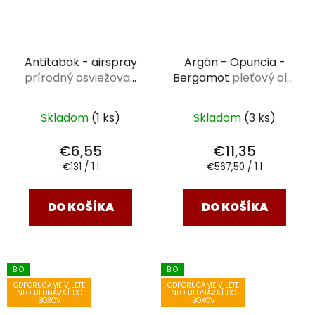
Antitabak - airspray
Argán - Opuncia -
prírodný osviežovač
Bergamot
pleťový olej
vzduchu Saloos 50 ml
Saloos 20 ml
Skladom
(1 ks)
Skladom
(3 ks)
€6,55
€11,35
Jednotková
Jednotková
€131 / 1 l
€567,50 / 1 l
cena:
cena:
DO KOŠÍKA
DO KOŠÍKA
BIO
BIO
ODPORÚČAME V LETE
ODPORÚČAME V LETE
NEOBJEDNÁVAŤ DO
NEOBJEDNÁVAŤ DO
BOXOV
BOXOV