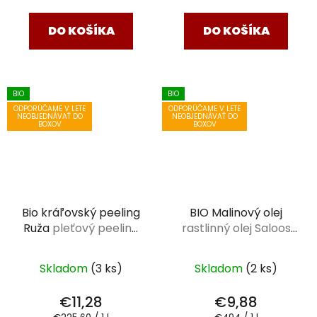
cena:
cena:
DO KOŠÍKA
DO KOŠÍKA
BIO
BIO
ODPORÚČAME V LETE
ODPORÚČAME V LETE
NEOBJEDNÁVAŤ DO
NEOBJEDNÁVAŤ DO
BOXOV
BOXOV
Bio kráľovský peeling
BIO Malinový olej
Ruža
pleťový peeling
rastlinný olej Saloos
Saloos 50 ml
20 ml
Skladom
(3 ks)
Skladom
(2 ks)
€11,28
€9,88