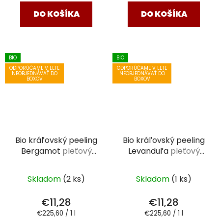
DO KOŠÍKA
DO KOŠÍKA
BIO
BIO
ODPORÚČAME V LETE
ODPORÚČAME V LETE
NEOBJEDNÁVAŤ DO
NEOBJEDNÁVAŤ DO
BOXOV
BOXOV
Bio kráľovský peeling
Bio kráľovský peeling
Bergamot
pleťový
Levanduľa
pleťový
peeling Saloos 50 ml
peeling Saloos 50 ml
Skladom
(2 ks)
Skladom
(1 ks)
€11,28
€11,28
Jednotková
Jednotková
€225,60 / 1 l
€225,60 / 1 l