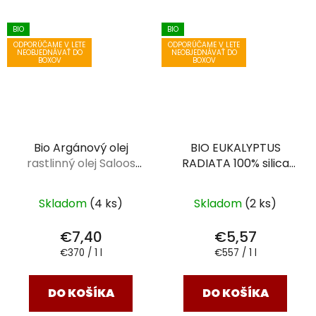
BIO
BIO
ODPORÚČAME V LETE
ODPORÚČAME V LETE
NEOBJEDNÁVAŤ DO
NEOBJEDNÁVAŤ DO
BOXOV
BOXOV
Bio Argánový olej
BIO EUKALYPTUS
rastlinný olej Saloos
RADIATA 100% silica
20 ml
prírodný esenciálny
olej 10 ml
Skladom
(4 ks)
Skladom
(2 ks)
€7,40
€5,57
Jednotková
Jednotková
€370 / 1 l
€557 / 1 l
cena:
cena:
DO KOŠÍKA
DO KOŠÍKA