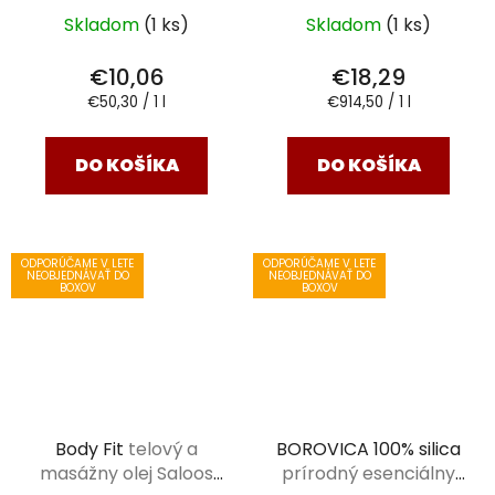
Skladom
(1 ks)
Skladom
(1 ks)
€10,06
€18,29
Jednotková
Jednotková
€50,30 / 1 l
€914,50 / 1 l
cena:
cena:
DO KOŠÍKA
DO KOŠÍKA
ODPORÚČAME V LETE
ODPORÚČAME V LETE
NEOBJEDNÁVAŤ DO
NEOBJEDNÁVAŤ DO
BOXOV
BOXOV
Body Fit
telový a
BOROVICA 100% silica
masážny olej Saloos
prírodný esenciálny