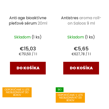
Anti age bioaktívne
Antistres
aroma roll-
pleťové sérum
20ml
on Saloos 9 ml
Skladom
(1 ks)
Skladom
(1 ks)
€15,03
€5,65
Jednotková
Jednotková
€751,50 / 1 l
€627,78 / 1 l
cena:
cena:
DO KOŠÍKA
DO KOŠÍKA
ODPORÚČAME V LETE
BIO
NEOBJEDNÁVAŤ DO
ODPORÚČAME V LETE
BOXOV
NEOBJEDNÁVAŤ DO
BOXOV