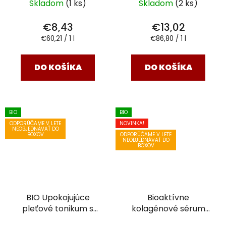
Skladom
(1 ks)
Skladom
(2 ks)
€8,43
€13,02
Jednotková
Jednotková
€60,21 / 1 l
€86,80 / 1 l
cena:
cena:
DO KOŠÍKA
DO KOŠÍKA
BIO
BIO
ODPORÚČAME V LETE
NOVINKA!
NEOBJEDNÁVAŤ DO
ODPORÚČAME V LETE
BOXOV
NEOBJEDNÁVAŤ DO
BOXOV
BIO Upokojujúce
Bioaktívne
pleťové tonikum s
kolagénové sérum
levanduľou
200 ml
BIO
20ml