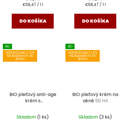
Jednotková
Jednotková
€58,47 / 1 l
€58,47 / 1 l
cena:
cena:
DO KOŠÍKA
DO KOŠÍKA
BIO
BIO
ODPORÚČAME V LETE
ODPORÚČAME V LETE
NEOBJEDNÁVAŤ DO
NEOBJEDNÁVAŤ DO
BOXOV
BOXOV
BIO pleťový anti-age
BIO pleťový krém na
krém s
akné
50 ml
damascénskou ružou
50 ml
Skladom
(1 ks)
Skladom
(3 ks)