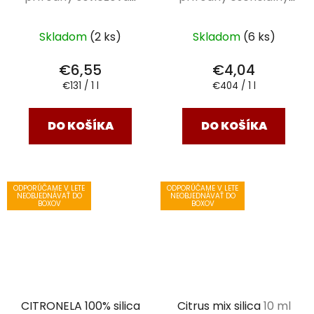
vzduchu Saloos 50 ml
olej 10 ml
Skladom
(2 ks)
Skladom
(6 ks)
€6,55
€4,04
Jednotková
Jednotková
€131 / 1 l
€404 / 1 l
cena:
cena:
DO KOŠÍKA
DO KOŠÍKA
ODPORÚČAME V LETE
ODPORÚČAME V LETE
NEOBJEDNÁVAŤ DO
NEOBJEDNÁVAŤ DO
BOXOV
BOXOV
CITRONELA 100% silica
Citrus mix silica
10 ml