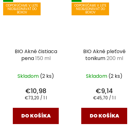
ODPORÚČAME V LETE
ODPORÚČAME V LETE
NEOBJEDNÁVAŤ DO
NEOBJEDNÁVAŤ DO
BOXOV
BOXOV
BIO Akné čistiaca
BIO Akné pleťové
pena
150 ml
tonikum
200 ml
Skladom
(2 ks)
Skladom
(2 ks)
€10,98
€9,14
Jednotková
Jednotková
€73,20 / 1 l
€45,70 / 1 l
cena:
cena:
DO KOŠÍKA
DO KOŠÍKA