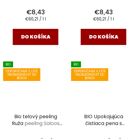
€8,43
€8,43
Jednotková
Jednotková
€60,21 / 1 l
€60,21 / 1 l
cena:
cena:
DO KOŠÍKA
DO KOŠÍKA
BIO
BIO
ODPORÚČAME V LETE
ODPORÚČAME V LETE
NEOBJEDNÁVAŤ DO
NEOBJEDNÁVAŤ DO
BOXOV
BOXOV
Bio telový peeling
BIO Upokojujúca
Ruža
peeling Saloos
čistiaca pena s
140 ml
levanduľou
150 ml