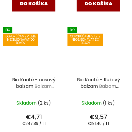
DO KOŠÍKA
DO KOŠÍKA
BIO
BIO
ODPORÚČAME V LETE
ODPORÚČAME V LETE
NEOBJEDNÁVAŤ DO
NEOBJEDNÁVAŤ DO
BOXOV
BOXOV
Bio Karité - nosový
Bio Karité - Ružový
balzam
Balzam
balzam
Balzam
Saloos 19 ml
Saloos 50 ml
Skladom
(2 ks)
Skladom
(1 ks)
€4,71
€9,57
Jednotková
Jednotková
€247,89 / 1 l
€191,40 / 1 l
cena:
cena: