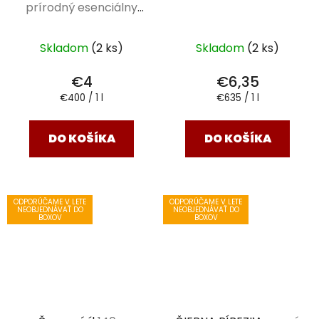
prírodný esenciálny
olej 10 ml
Skladom
(2 ks)
Skladom
(2 ks)
€4
€6,35
Jednotková
Jednotková
€400 / 1 l
€635 / 1 l
cena:
cena:
DO KOŠÍKA
DO KOŠÍKA
ODPORÚČAME V LETE
ODPORÚČAME V LETE
NEOBJEDNÁVAŤ DO
NEOBJEDNÁVAŤ DO
BOXOV
BOXOV