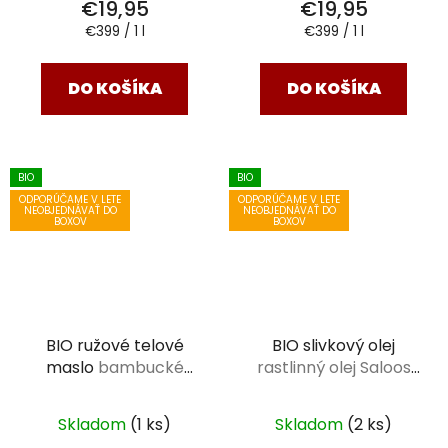
€19,95
€19,95
Jednotková
Jednotková
€399 / 1 l
€399 / 1 l
cena:
cena:
DO KOŠÍKA
DO KOŠÍKA
BIO
BIO
ODPORÚČAME V LETE
ODPORÚČAME V LETE
NEOBJEDNÁVAŤ DO
NEOBJEDNÁVAŤ DO
BOXOV
BOXOV
BIO ružové telové
BIO slivkový olej
maslo
bambucké
rastlinný olej Saloos
maslo 75 ml
20 ml
Skladom
(1 ks)
Skladom
(2 ks)