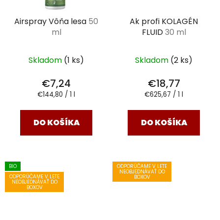
Airspray Vôňa lesa
50
Ak profi KOLAGÉN
ml
FLUID
30 ml
Skladom
(1 ks)
Skladom
(2 ks)
€7,24
€18,77
Jednotková
Jednotková
€144,80 / 1 l
€625,67 / 1 l
cena:
cena:
DO KOŠÍKA
DO KOŠÍKA
BIO
ODPORÚČAME V LETE
NEOBJEDNÁVAŤ DO
ODPORÚČAME V LETE
BOXOV
NEOBJEDNÁVAŤ DO
BOXOV