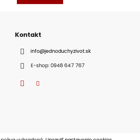
Kontakt
info
@
jednoduchyzivot.sk
E-shop: 0948 647 767
y práva vyhradené.
Upraviť nastavenie cookies