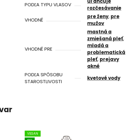
uľahčuje
PODĽA TYPU VLASOV
rozčesávanie
pre ženy
,
pre
VHODNÉ
mužov
mastná a
zmiešaná pleť
,
mladá a
VHODNÉ PRE
problematická
pleť
,
prejavy
akné
PODĽA SPÔSOBU
kvetové vody
STAROSTLIVOSTI
ovar
VEGAN