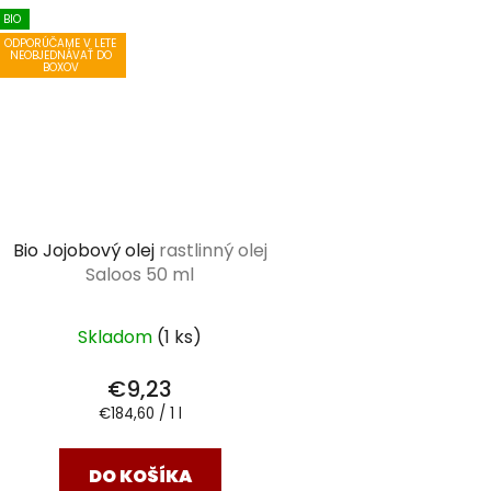
BIO
ODPORÚČAME V LETE
NEOBJEDNÁVAŤ DO
BOXOV
Bio Jojobový olej
rastlinný olej
Saloos 50 ml
Skladom
(1 ks)
€9,23
Jednotková
€184,60 / 1 l
cena:
DO KOŠÍKA