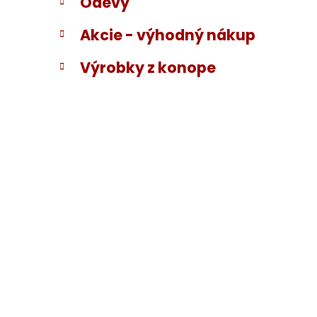
Odevy
Akcie - výhodný nákup
Výrobky z konope