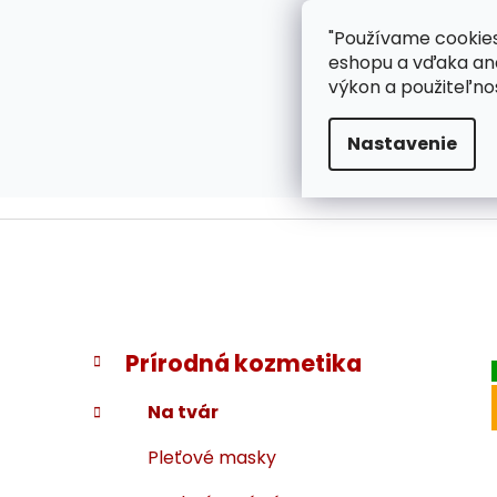
}
Prejsť
"Používame cookies
ZÁKAZNÍCKA PODPOR
na
eshopu a vďaka ana
obsah
výkon a použiteľno
Nastavenie
B
K
Preskočiť
Prírodná kozmetika
a
kategórie
o
t
č
Na tvár
e
n
g
Pleťové masky
ý
ó
p
r