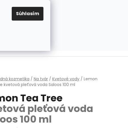
EUR
Prihlásenie
Registrácia
OV
PRAVIDLÁ PRE COOKIES
NASTAVENIA COOKIES
Súhlasím
PRÁZDNY KOŠÍK
NÁKUPNÝ
KOŠÍK
v
odná kozmetika
/
Na tvár
/
Kvetové vody
/
Lemon
ee
kvetová pleťová voda Saloos 100 ml
mon Tea Tree
etová pleťová voda
loos 100 ml