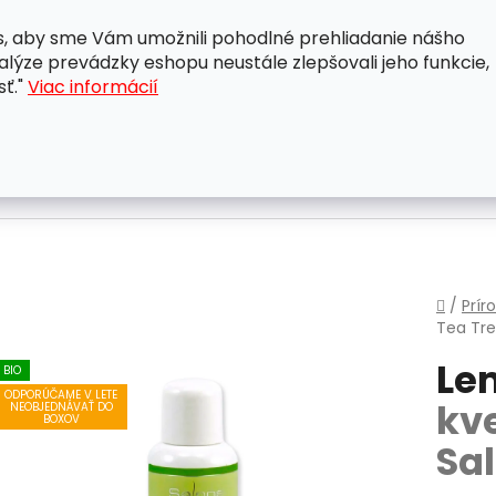
, aby sme Vám umožnili pohodlné prehliadanie nášho
A
OBCHODNÉ PODMIENKY
OCHRANA OSOBNÝCH ÚDAJ
lýze prevádzky eshopu neustále zlepšovali jeho funkcie,
sť."
Viac informácií
Domo
/
Prír
Tea Tr
Le
BIO
ODPORÚČAME V LETE
kv
NEOBJEDNÁVAŤ DO
BOXOV
Sa