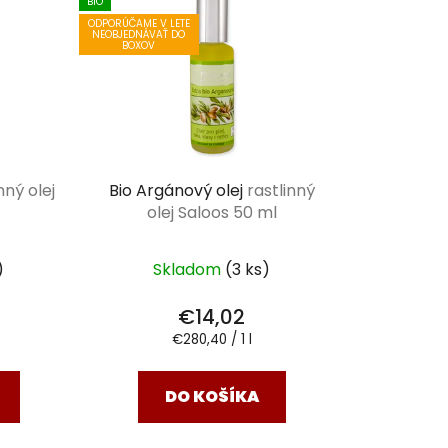
BIO
ODPORÚČAME V LETE
NEOBJEDNÁVAŤ DO
BOXOV
nný olej
Bio Argánový olej
rastlinný
olej Saloos 50 ml
)
Skladom
(3 ks)
€14,02
Jednotková
€280,40 / 1 l
cena:
DO KOŠÍKA