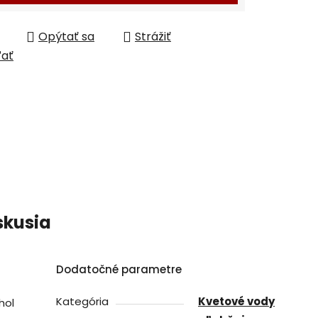
Opýtať sa
Strážiť
ľať
skusia
Dodatočné parametre
Kategória
Kvetové vody
hol