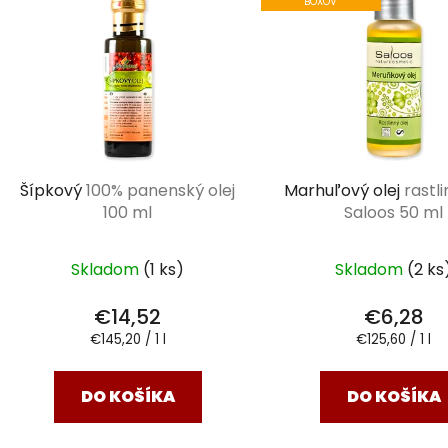
BOXOV
Šípkový
100% panenský olej
Marhuľový olej
rastli
100 ml
Saloos 50 ml
Skladom
(1 ks)
Skladom
(2 ks
€14,52
€6,28
Jednotková
Jednotková
€145,20 / 1 l
€125,60 / 1 l
cena:
cena:
DO KOŠÍKA
DO KOŠÍKA