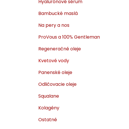
Hyalurónové sérum
i
a
e
n
Bambucké maslá
e
Na pery a nos
l
ProVous a 100% Gentleman
Regeneračné oleje
Kvetové vody
Panenské oleje
Odličovacie oleje
Squalane
Kolagény
Ostatné