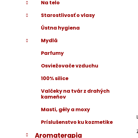
Na telo
Starostlivosť o vlasy
Ústna hygiena
Mydlá
Parfumy
Osviežovače vzduchu
100% silice
Valčeky na tvár z drahých
kameňov
Masti, gély a moxy
Príslušenstvo ku kozmetike
Aromaterapia