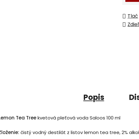
Tlač
Zdie
Popis
Di
Lemon Tea Tree
kvetová pleťová voda Saloos 100 ml
Zloženie:
čistý vodný destilát z listov lemon tea tree, 2% alko