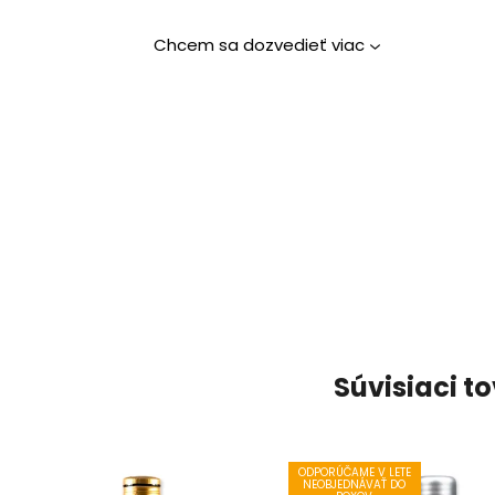
Chcem sa dozvedieť viac
Súvisiaci t
ODPORÚČAME V LETE
NEOBJEDNÁVAŤ DO