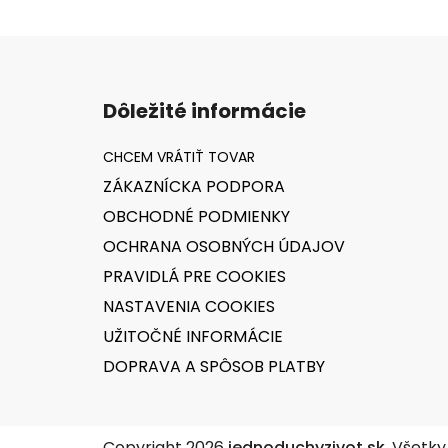
Z
á
Dôležité informácie
p
ä
t
ZÁKAZNÍCKA PODPORA
i
OBCHODNÉ PODMIENKY
e
OCHRANA OSOBNÝCH ÚDAJOV
PRAVIDLÁ PRE COOKIES
NASTAVENIA COOKIES
UŽITOČNÉ INFORMÁCIE
DOPRAVA A SPÔSOB PLATBY
Copyright 2026
jednoduchyzivot.sk
. Všetk