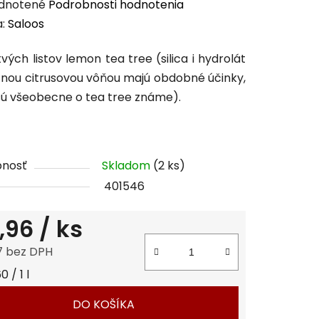
erné
dnotené
Podrobnosti hodnotenia
enie
a:
Saloos
tu
vých listov lemon tea tree (silica i hydrolát
znou citrusovou vôňou majú obdobné účinky,
sú všeobecne o tea tree známe).
čiek.
pnosť
Skladom
(2 ks)
401546
,96
/ ks
7 bez DPH
tková cena:
 / 1 l
DO KOŠÍKA