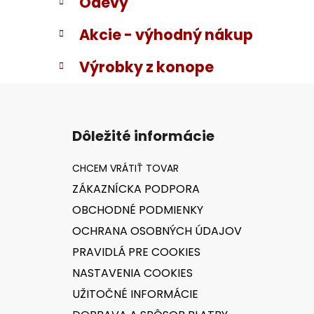
Odevy
Akcie - výhodný nákup
Výrobky z konope
Z
á
Dôležité informácie
p
ä
t
ZÁKAZNÍCKA PODPORA
i
OBCHODNÉ PODMIENKY
e
OCHRANA OSOBNÝCH ÚDAJOV
PRAVIDLÁ PRE COOKIES
NASTAVENIA COOKIES
UŽITOČNÉ INFORMÁCIE