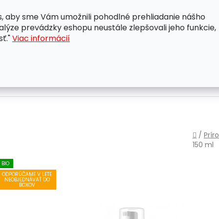
, aby sme Vám umožnili pohodlné prehliadanie nášho
A
OBCHODNÉ PODMIENKY
OCHRANA OSOBNÝCH ÚDAJ
lýze prevádzky eshopu neustále zlepšovali jeho funkcie,
sť."
Viac informácií
Domo
/
Prír
150 ml
BIO
ODPORÚČAME V LETE
NEOBJEDNÁVAŤ DO
BOXOV