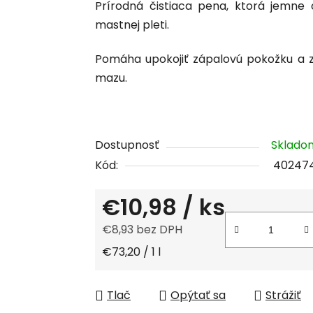
Prírodná čistiaca pena, ktorá jemne 
je
mastnej pleti.
0,0
z
Pomáha upokojiť zápalovú pokožku a 
5
mazu.
hviezdičiek.
Dostupnosť
Sklad
Kód:
40247
€10,98
/ ks
€8,93 bez DPH
Jednotková cena:
€73,20 / 1 l
Tlač
Opýtať sa
Strážiť