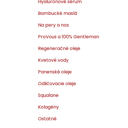
Hyalurónové sérum
i
a
e
n
Bambucké maslá
e
Na pery a nos
l
ProVous a 100% Gentleman
Regeneračné oleje
Kvetové vody
Panenské oleje
Odličovacie oleje
Squalane
Kolagény
Ostatné