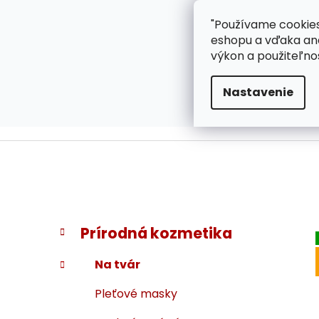
}
Prejsť
"Používame cookies
ZÁKAZNÍCKA PODPOR
na
eshopu a vďaka ana
obsah
výkon a použiteľno
Nastavenie
B
K
Preskočiť
Prírodná kozmetika
a
kategórie
o
t
č
Na tvár
e
n
g
Pleťové masky
ý
ó
p
r