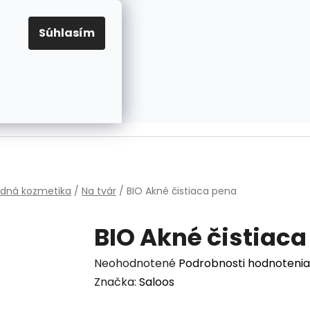
EUR
Prihlásenie
Registrácia
OV
PRAVIDLÁ PRE COOKIES
NASTAVENIA COOKIES
Súhlasím
PRÁZDNY KOŠÍK
NÁKUPNÝ
KOŠÍK
v
odná kozmetika
/
Na tvár
/
BIO Akné čistiaca pena
BIO Akné čistiac
Priemerné
Neohodnotené
Podrobnosti hodnotenia
hodnotenie
Značka:
Saloos
produktu