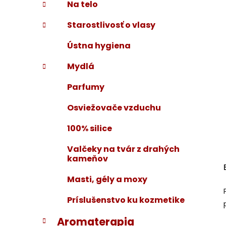
Na telo
Starostlivosť o vlasy
Ústna hygiena
Mydlá
Parfumy
Osviežovače vzduchu
100% silice
Valčeky na tvár z drahých
kameňov
Masti, gély a moxy
Príslušenstvo ku kozmetike
Aromaterapia