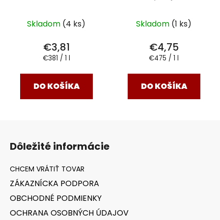
Skladom
(4 ks)
Skladom
(1 ks)
€3,81
€4,75
Jednotková
Jednotková
€381 / 1 l
€475 / 1 l
cena:
cena:
DO KOŠÍKA
DO KOŠÍKA
Z
á
Dôležité informácie
p
ä
t
ZÁKAZNÍCKA PODPORA
i
OBCHODNÉ PODMIENKY
e
OCHRANA OSOBNÝCH ÚDAJOV