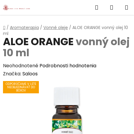
}
Hľadať
NÁKUP
Prejsť
na
KOŠÍK
obsah
Domov
/
Aromaterapia
/
Vonné oleje
/
ALOE ORANGE
vonný olej 10
ml
ALOE ORANGE
vonný olej
10 ml
Priemerné
Neohodnotené
Podrobnosti hodnotenia
hodnotenie
Značka:
Saloos
produktu
ODPORÚČAME V LETE
NEOBJEDNÁVAŤ DO
je
BOXOV
0,0
z
5
hviezdičiek.