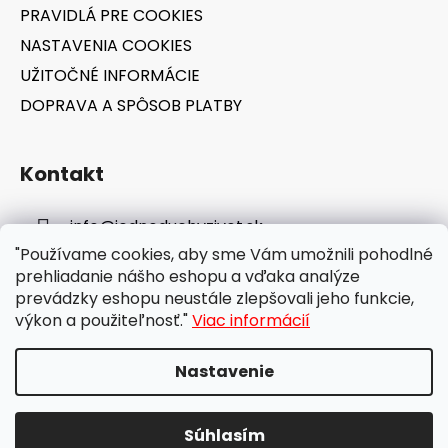
PRAVIDLÁ PRE COOKIES
NASTAVENIA COOKIES
UŽITOČNÉ INFORMÁCIE
DOPRAVA A SPÔSOB PLATBY
Kontakt
info
@
jednoduchyzivot.sk
"Používame cookies, aby sme Vám umožnili pohodlné
E-shop: 0948 647 767
prehliadanie nášho eshopu a vďaka analýze
prevádzky eshopu neustále zlepšovali jeho funkcie,
výkon a použiteľnosť."
Viac informácií
Nastavenie
Vytvoril Shoptet
Súhlasím
Copyright 2026
jednoduchyzivot.sk
. Všetky práva