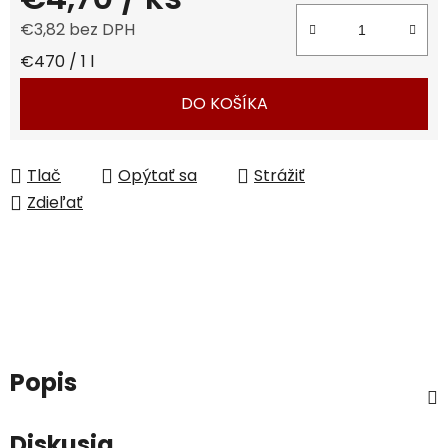
€3,82 bez DPH
Jednotková cena:
€470 / 1 l
DO KOŠÍKA
Tlač
Opýtať sa
Strážiť
Zdieľať
Popis
Diskusia