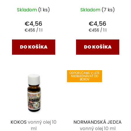
Skladom
(1 ks)
Skladom
(7 ks)
€4,56
€4,56
Jednotková
Jednotková
€456 / 1 l
€456 / 1 l
cena:
cena:
DO KOŠÍKA
DO KOŠÍKA
ODPORÚČAME V LETE
NEOBJEDNÁVAŤ DO
BOXOV
KOKOS
vonný olej 10
NORMANDSKÁ JEDĽA
ml
vonný olej 10 ml