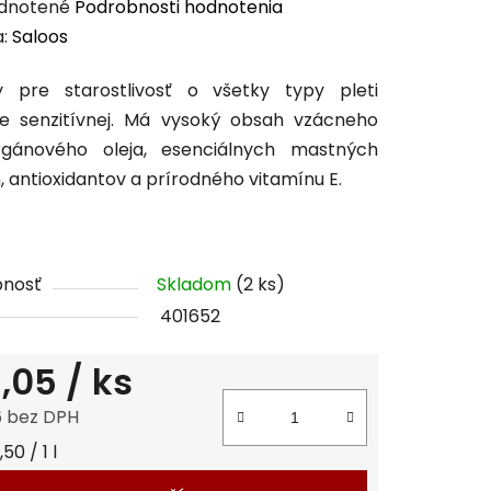
erné
dnotené
Podrobnosti hodnotenia
enie
a:
Saloos
tu
y pre starostlivosť o všetky typy pleti
e senzitívnej. Má vysoký obsah vzácneho
rgánového oleja, esenciálnych mastných
n, antioxidantov a prírodného vitamínu E.
čiek.
pnosť
Skladom
(2 ks)
401652
,05
/ ks
6 bez DPH
tková cena:
50 / 1 l