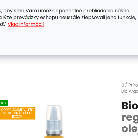
, aby sme Vám umožnili pohodlné prehliadanie nášho
A
OBCHODNÉ PODMIENKY
OCHRANA OSOBNÝCH ÚDAJ
lýze prevádzky eshopu neustále zlepšovali jeho funkcie,
sť."
Viac informácií
Domo
/
Prír
Bio Arg
Bio
BIO
ODPORÚČAME V LETE
re
NEOBJEDNÁVAŤ DO
BOXOV
ole