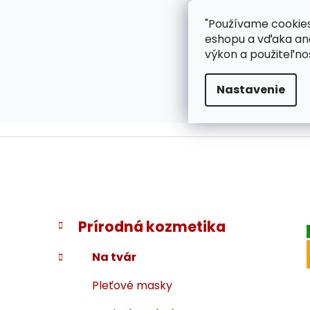
}
Prejsť
"Používame cookies
ZÁKAZNÍCKA PODPOR
na
eshopu a vďaka ana
obsah
výkon a použiteľno
Nastavenie
B
K
Preskočiť
Prírodná kozmetika
a
kategórie
o
t
č
Na tvár
e
n
g
Pleťové masky
ý
ó
p
r