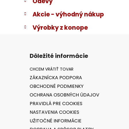
Odevy
Akcie - výhodný nákup
Výrobky z konope
Z
á
Dôležité informácie
p
ä
t
ZÁKAZNÍCKA PODPORA
i
OBCHODNÉ PODMIENKY
e
OCHRANA OSOBNÝCH ÚDAJOV
PRAVIDLÁ PRE COOKIES
NASTAVENIA COOKIES
UŽITOČNÉ INFORMÁCIE