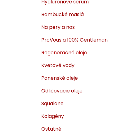
Hyalurónové sérum
i
a
e
n
Bambucké maslá
e
Na pery a nos
l
ProVous a 100% Gentleman
Regeneračné oleje
Kvetové vody
Panenské oleje
Odličovacie oleje
Squalane
Kolagény
Ostatné