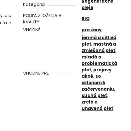
Regeneračné
Kategória
oleje
ý, bio
PODĽA ZLOŽENIA A
BIO
KVALITY
duľa a
VHODNÉ
pre ženy
jemná a citlivá
pleť
,
mastná a
zmiešaná pleť
,
mladá a
problematická
pleť
,
prejavy
VHODNÉ PRE
akné
,
so
sklonom k
začervenaniu
,
suchá pleť
,
zrelá a
unavená pleť