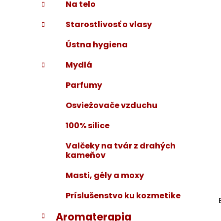
Na telo
Starostlivosť o vlasy
Ústna hygiena
Mydlá
Parfumy
Osviežovače vzduchu
100% silice
Valčeky na tvár z drahých
kameňov
Masti, gély a moxy
Príslušenstvo ku kozmetike
Aromaterapia