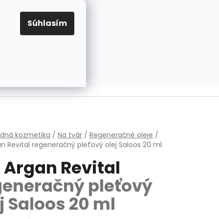
EUR
Prihlásenie
Registrácia
OV
PRAVIDLÁ PRE COOKIES
NASTAVENIA COOKIES
Súhlasím
PRÁZDNY KOŠÍK
NÁKUPNÝ
KOŠÍK
v
odná kozmetika
/
Na tvár
/
Regeneračné oleje
/
an Revital
regeneračný pleťový olej Saloos 20 ml
 Argan Revital
generačný pleťový
j Saloos 20 ml