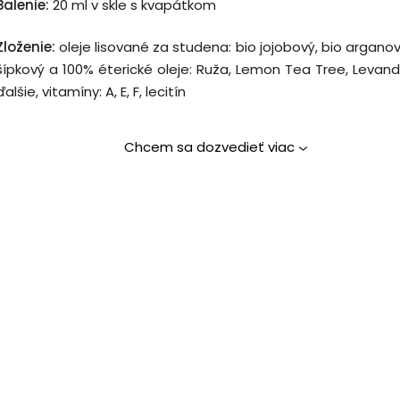
Balenie:
20 ml v skle s kvapátkom
Zloženie:
oleje lisované za studena: bio jojobový, bio arganov
šípkový a 100% éterické oleje: Ruža, Lemon Tea Tree, Levan
ďalšie, vitamíny: A, E, F, lecitín
Chcem sa dozvedieť viac