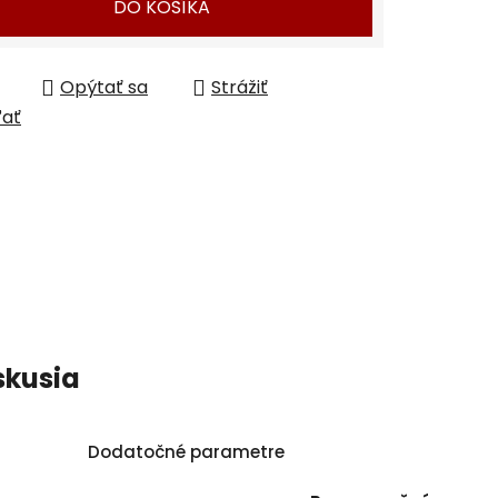
DO KOŠÍKA
Opýtať sa
Strážiť
ľať
skusia
Dodatočné parametre