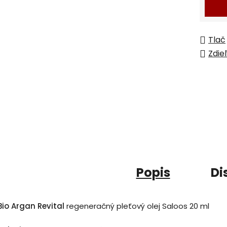
Tlač
Zdie
Popis
Di
Bio Argan Revital
regeneračný pleťový olej Saloos 20 ml