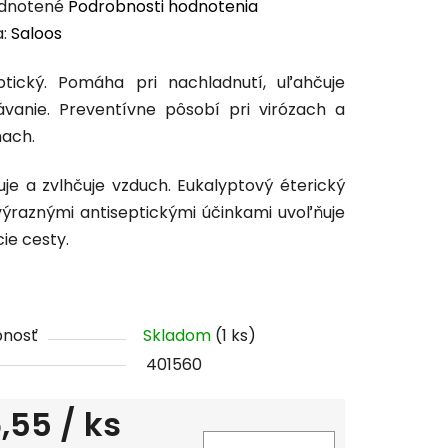
erné
dnotené
Podrobnosti hodnotenia
enie
a:
Saloos
tu
ptický. Pomáha pri nachladnutí, uľahčuje
ávanie. Preventívne pôsobí pri virózach a
ach.
uje a zvlhčuje vzduch. Eukalyptový éterický
čiek.
 výraznými antiseptickými účinkami uvoľňuje
ie cesty.
pnosť
Skladom
(1 ks)
401560
,55
/ ks