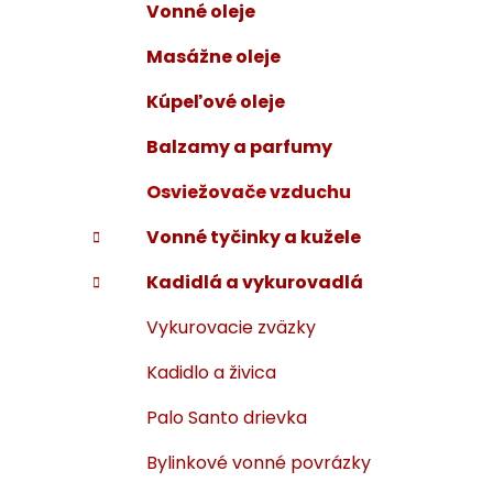
Vonné oleje
i
a
e
n
Masážne oleje
e
Kúpeľové oleje
l
Balzamy a parfumy
Osviežovače vzduchu
Vonné tyčinky a kužele
Kadidlá a vykurovadlá
Vykurovacie zväzky
Kadidlo a živica
Palo Santo drievka
Bylinkové vonné povrázky