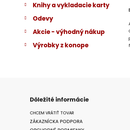
Knihy a vykladacie karty
Odevy
Akcie - výhodný nákup
Výrobky z konope
Z
á
Dôležité informácie
p
ä
t
ZÁKAZNÍCKA PODPORA
i