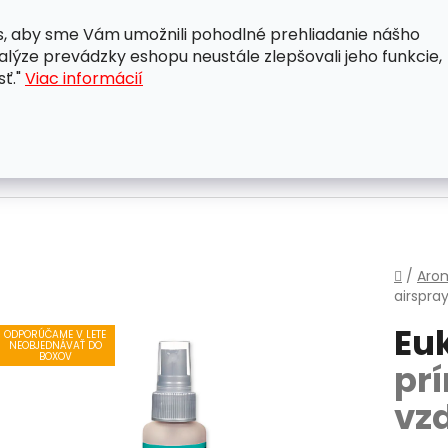
, aby sme Vám umožnili pohodlné prehliadanie nášho
A
OBCHODNÉ PODMIENKY
OCHRANA OSOBNÝCH ÚDAJ
lýze prevádzky eshopu neustále zlepšovali jeho funkcie,
sť."
Viac informácií
Domo
/
Aro
airspra
Eu
ODPORÚČAME V LETE
NEOBJEDNÁVAŤ DO
BOXOV
pr
vz