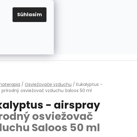
EUR
Prihlásenie
Registrácia
OV
PRAVIDLÁ PRE COOKIES
NASTAVENIA COOKIES
Súhlasím
PRÁZDNY KOŠÍK
NÁKUPNÝ
KOŠÍK
v
materapia
/
Osviežovače vzduchu
/
Eukalyptus -
y
prírodný osviežovač vzduchu Saloos 50 ml
kalyptus - airspray
írodný osviežovač
duchu Saloos 50 ml