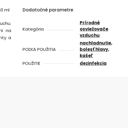
50 ml
Dodatočné parametre
Prírodné
uchu.
Kategória
osviežovače
mi na
vzduchu
nty a
nachladnutie,
PODĽA POUŽITIA
bolesť hlavy,
kašeľ
POUŽITIE
dezinfekcia