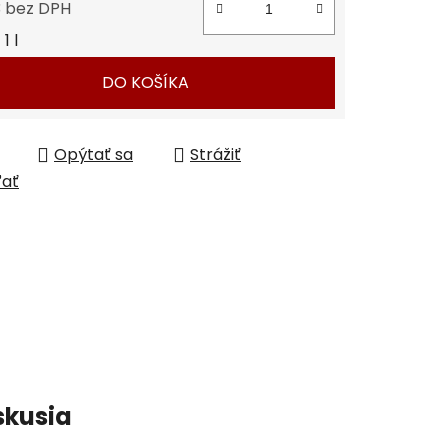
3 bez DPH
tková cena:
1 l
DO KOŠÍKA
Opýtať sa
Strážiť
ľať
skusia