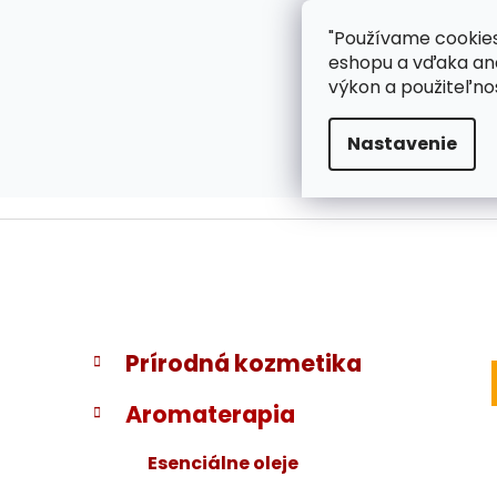
}
Prejsť
"Používame cookies
ZÁKAZNÍCKA PODPOR
na
eshopu a vďaka ana
obsah
výkon a použiteľno
Nastavenie
B
K
Preskočiť
Prírodná kozmetika
a
kategórie
o
t
č
Aromaterapia
e
n
g
ý
Esenciálne oleje
ó
p
r