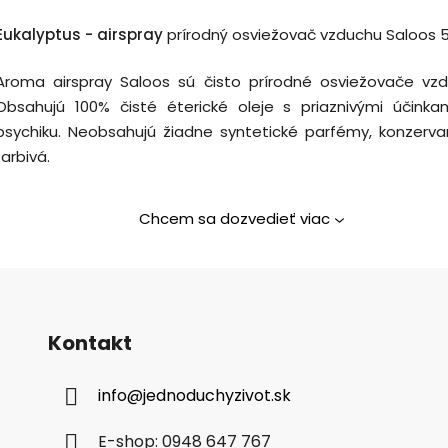
Eukalyptus - airspray
prírodný osviežovač vzduchu Saloos 
Aroma airspray Saloos sú čisto prírodné osviežovače vzd
Obsahujú 100% čisté éterické oleje s priaznivými účinka
psychiku. Neobsahujú žiadne syntetické parfémy, konzerva
farbivá.
Chcem sa dozvedieť viac
Kontakt
info
@
jednoduchyzivot.sk
E-shop: 0948 647 767