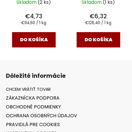
Skladom
(2 ks)
Skladom
(1 ks)
€4,73
€6,32
Jednotková
Jednotková
€94,60 / 1 kg
€126,40 / 1 kg
cena:
cena:
DO KOŠÍKA
DO KOŠÍKA
Z
á
Dôležité informácie
p
ä
t
ZÁKAZNÍCKA PODPORA
i
OBCHODNÉ PODMIENKY
e
OCHRANA OSOBNÝCH ÚDAJOV
PRAVIDLÁ PRE COOKIES