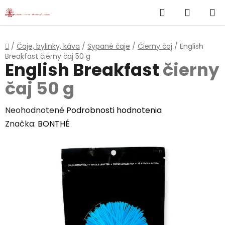
}
Hľadať
NÁKUP
Prejsť
na
KOŠÍK
obsah
Domov
/
Čaje, bylinky, káva
/
Sypané čaje
/
Čierny čaj
/
English
Breakfast
čierny čaj 50 g
English Breakfast
čierny
čaj 50 g
Priemerné
Neohodnotené
Podrobnosti hodnotenia
hodnotenie
Značka:
BONTHÉ
produktu
je
0,0
z
5
hviezdičiek.