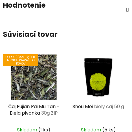
Hodnotenie
Súvisiaci tovar
ODPORÚČAME V LETE
NEOBJEDNÁVAŤ DO
BOXOV
Čaj Fujian Pai Mu Tan -
Shou Mei
biely čaj 50 g
Biela pivonka
30g ZIP
Skladom
(1 ks)
Skladom
(5 ks)