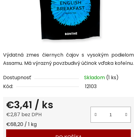
Výdatná zmes čiernych čajov s vysokým podielom
Assamu. Má výrazný povzbudivý účinok vďaka kofeínu.
Dostupnosť
Skladom
(1 ks)
Kód:
12103
€3,41
/ ks
€2,87 bez DPH
Jednotková cena:
€68,20 / 1 kg