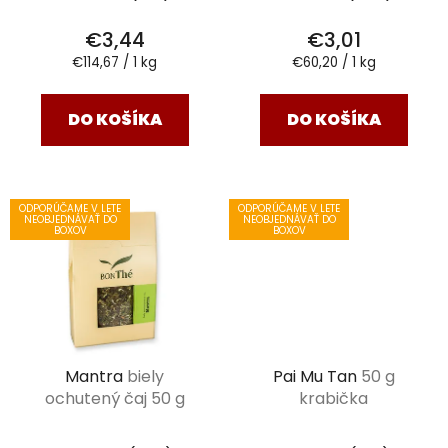
€3,44
€3,01
Jednotková
Jednotková
€114,67 / 1 kg
€60,20 / 1 kg
cena:
cena:
DO KOŠÍKA
DO KOŠÍKA
ODPORÚČAME V LETE
ODPORÚČAME V LETE
NEOBJEDNÁVAŤ DO
NEOBJEDNÁVAŤ DO
BOXOV
BOXOV
Mantra
biely
Pai Mu Tan
50 g
ochutený čaj 50 g
krabička