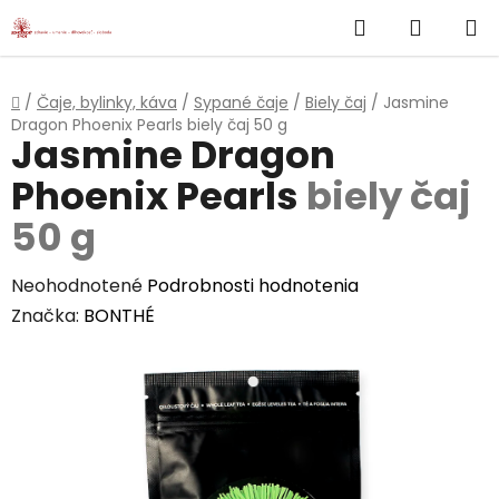
}
Hľadať
NÁKUP
Prejsť
na
KOŠÍK
obsah
Domov
/
Čaje, bylinky, káva
/
Sypané čaje
/
Biely čaj
/
Jasmine
Dragon Phoenix Pearls
biely čaj 50 g
Jasmine Dragon
Phoenix Pearls
biely čaj
50 g
Priemerné
Neohodnotené
Podrobnosti hodnotenia
hodnotenie
Značka:
BONTHÉ
produktu
je
0,0
z
5
hviezdičiek.