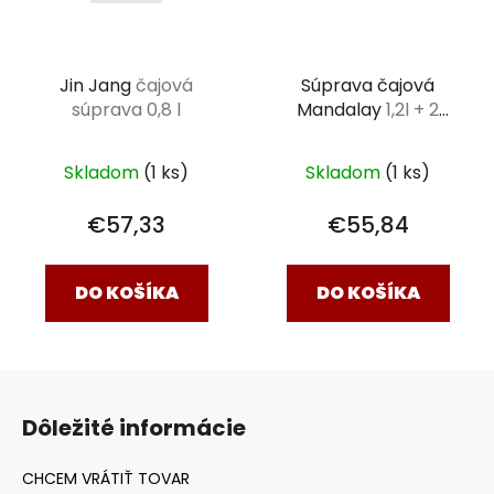
Súprava čajová
Jin Jang
čajová
Mandalay
1,2l + 2
súprava 0,8 l
misky
Skladom
(1 ks)
Skladom
(1 ks)
€55,84
€57,33
DO KOŠÍKA
DO KOŠÍKA
Z
á
Dôležité informácie
p
ä