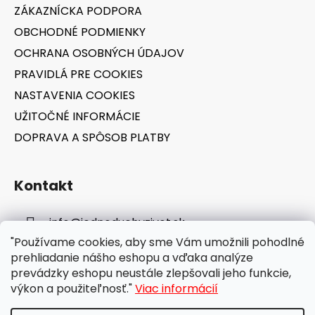
t
ZÁKAZNÍCKA PODPORA
i
OBCHODNÉ PODMIENKY
e
OCHRANA OSOBNÝCH ÚDAJOV
PRAVIDLÁ PRE COOKIES
NASTAVENIA COOKIES
UŽITOČNÉ INFORMÁCIE
DOPRAVA A SPÔSOB PLATBY
Kontakt
info
@
jednoduchyzivot.sk
"Používame cookies, aby sme Vám umožnili pohodlné
E-shop: 0948 647 767
prehliadanie nášho eshopu a vďaka analýze
prevádzky eshopu neustále zlepšovali jeho funkcie,
výkon a použiteľnosť."
Viac informácií