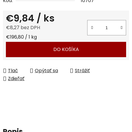
Kód:
10707
€9,84
/ ks
€8,27 bez DPH
Jednotková cena:
€196,80 / 1 kg
DO KOŠÍKA
Tlač
Opýtať sa
Strážiť
Zdieľať
Popis