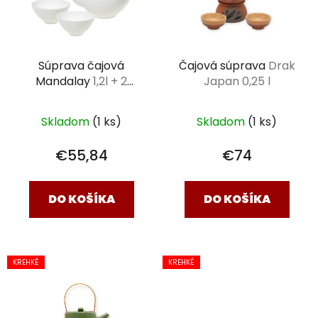
Súprava čajová
Čajová súprava
Drak
Mandalay
1,2l + 2
Japan 0,25 l
misky
Skladom
(1 ks)
Skladom
(1 ks)
€55,84
€74
DO KOŠÍKA
DO KOŠÍKA
KREHKÉ
KREHKÉ