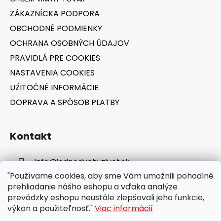
t
ZÁKAZNÍCKA PODPORA
i
OBCHODNÉ PODMIENKY
e
OCHRANA OSOBNÝCH ÚDAJOV
PRAVIDLÁ PRE COOKIES
NASTAVENIA COOKIES
UŽITOČNÉ INFORMÁCIE
DOPRAVA A SPÔSOB PLATBY
Kontakt
info
@
jednoduchyzivot.sk
"Používame cookies, aby sme Vám umožnili pohodlné
E-shop: 0948 647 767
prehliadanie nášho eshopu a vďaka analýze
prevádzky eshopu neustále zlepšovali jeho funkcie,
výkon a použiteľnosť."
Viac informácií