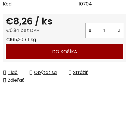
Kód:
10704
€8,26
/ ks
€6,94 bez DPH
Jednotková cena:
€165,20 / 1 kg
DO KOŠÍKA
Tlač
Opýtať sa
Strážiť
Zdieľať