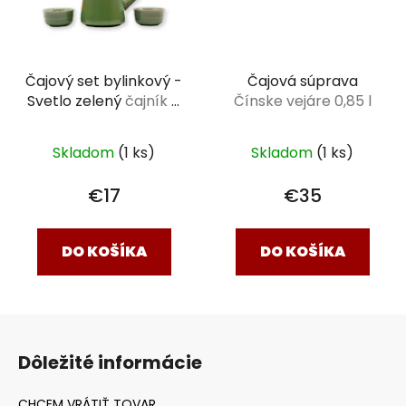
Čajový set bylinkový -
Čajová súprava
Svetlo zelený
čajník a
Čínske vejáre 0,85 l
2 šálky
Skladom
(1 ks)
Skladom
(1 ks)
€17
€35
DO KOŠÍKA
DO KOŠÍKA
Z
á
Dôležité informácie
p
ä