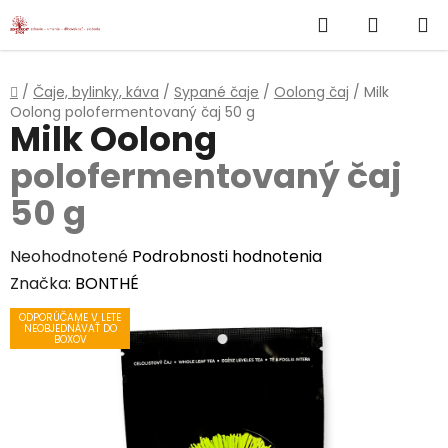
}
Hľadať
NÁKUP
Prejsť
na
KOŠÍK
obsah
Domov
/
Čaje, bylinky, káva
/
Sypané čaje
/
Oolong čaj
/
Milk
Oolong
polofermentovaný čaj 50 g
Milk Oolong
polofermentovaný čaj
50 g
Priemerné
Neohodnotené
Podrobnosti hodnotenia
hodnotenie
Značka:
BONTHÉ
produktu
ODPORÚČAME V LETE
NEOBJEDNÁVAŤ DO
je
BOXOV
0,0
z
5
hviezdičiek.