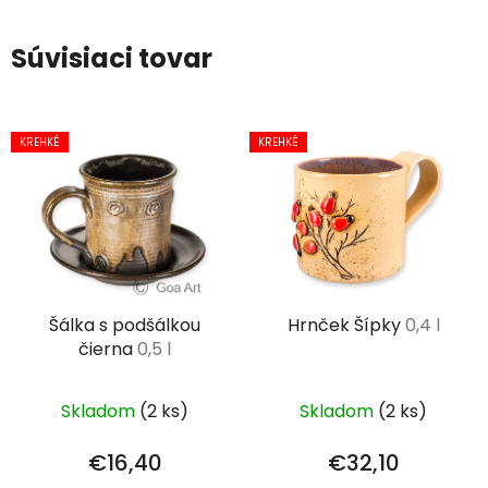
Súvisiaci tovar
KREHKÉ
KREHKÉ
Šálka s podšálkou
Hrnček Šípky
0,4 l
čierna
0,5 l
Skladom
(2 ks)
Skladom
(2 ks)
€16,40
€32,10