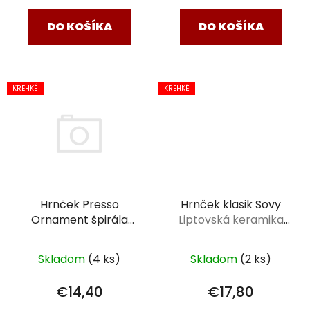
DO KOŠÍKA
DO KOŠÍKA
KREHKÉ
KREHKÉ
Hrnček klasik Sovy
Hrnček Presso
Liptovská keramika
Ornament špirála
0,25 l
čiernomodrá
Liptovská keramika
Skladom
(2 ks)
Skladom
(4 ks)
0,15 l
€17,80
€14,40