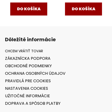
DO KOŠÍKA
DO KOŠÍKA
Z
á
Dôležité informácie
p
ä
t
ZÁKAZNÍCKA PODPORA
i
OBCHODNÉ PODMIENKY
e
OCHRANA OSOBNÝCH ÚDAJOV
PRAVIDLÁ PRE COOKIES
NASTAVENIA COOKIES
UŽITOČNÉ INFORMÁCIE
DOPRAVA A SPÔSOB PLATBY