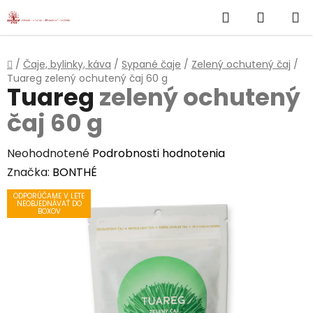
}
Hľadať
NÁKUP
Prejsť
na
KOŠÍK
obsah
Domov
/
Čaje, bylinky, káva
/
Sypané čaje
/
Zelený ochutený čaj
/
Tuareg
zelený ochutený čaj 60 g
Tuareg
zelený ochutený
čaj 60 g
Priemerné
Neohodnotené
Podrobnosti hodnotenia
hodnotenie
Značka:
BONTHÉ
produktu
ODPORÚČAME V LETE
NEOBJEDNÁVAŤ DO
je
BOXOV
0,0
z
5
hviezdičiek.