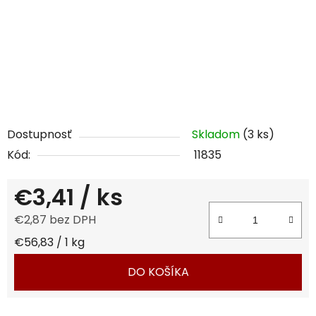
Dostupnosť
Skladom
(3 ks)
Kód:
11835
€3,41
/ ks
€2,87 bez DPH
Jednotková cena:
€56,83 / 1 kg
DO KOŠÍKA