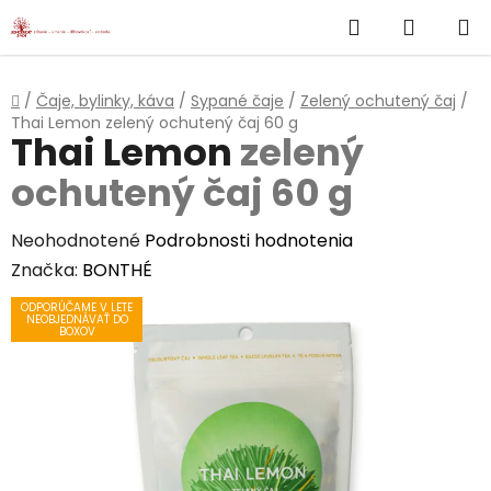
}
Hľadať
NÁKUP
Prejsť
na
KOŠÍK
obsah
Domov
/
Čaje, bylinky, káva
/
Sypané čaje
/
Zelený ochutený čaj
/
Thai Lemon
zelený ochutený čaj 60 g
Thai Lemon
zelený
ochutený čaj 60 g
Priemerné
Neohodnotené
Podrobnosti hodnotenia
hodnotenie
Značka:
BONTHÉ
produktu
ODPORÚČAME V LETE
NEOBJEDNÁVAŤ DO
je
BOXOV
0,0
z
5
hviezdičiek.