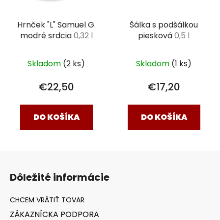
Hrnček "L" Samuel G.
Šálka s podšálkou
modré srdcia
0,32 l
piesková
0,5 l
Skladom
(2 ks)
Skladom
(1 ks)
€22,50
€17,20
DO KOŠÍKA
DO KOŠÍKA
Z
á
Dôležité informácie
p
ä
t
ZÁKAZNÍCKA PODPORA