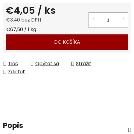
€4,05
/ ks
€3,40 bez DPH
Jednotková cena:
€67,50 / 1 kg
DO KOŠÍKA
Tlač
Opýtať sa
Strážiť
Zdieľať
Popis