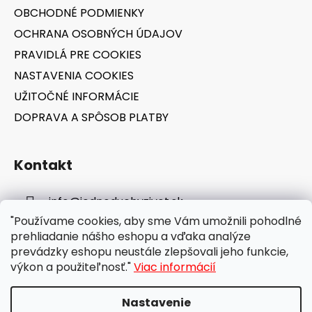
i
OBCHODNÉ PODMIENKY
e
OCHRANA OSOBNÝCH ÚDAJOV
PRAVIDLÁ PRE COOKIES
NASTAVENIA COOKIES
UŽITOČNÉ INFORMÁCIE
DOPRAVA A SPÔSOB PLATBY
Kontakt
info
@
jednoduchyzivot.sk
"Používame cookies, aby sme Vám umožnili pohodlné
E-shop: 0948 647 767
prehliadanie nášho eshopu a vďaka analýze
prevádzky eshopu neustále zlepšovali jeho funkcie,
výkon a použiteľnosť."
Viac informácií
Nastavenie