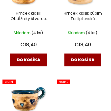
Hrnček klasik
Hrnček klasik Ľúbim
Obdĺžniky štvorce
Ťa
Liptovská
svetlé
Liptovská
keramika 0,3 l
keramika 0,3 l
Skladom
(4 ks)
Skladom
(4 ks)
€18,40
€18,40
DO KOŠÍKA
DO KOŠÍKA
KREHKÉ
KREHKÉ