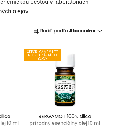
é chemickou cestou v laboratóriách
ných olejov.
R
Radiť podľa:
Abecedne
a
d
e
ODPORÚČAME V LETE
NEOBJEDNÁVAŤ DO
n
BOXOV
i
e
p
r
o
d
u
ilica
BERGAMOT 100% silica
k
ej 10 ml
prírodný esenciálny olej 10 ml
t