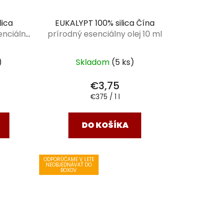
lica
EUKALYPT 100% silica Čína
enciálny
prírodný esenciálny olej 10 ml
)
Skladom
(5 ks)
€3,75
Jednotková
€375 / 1 l
cena:
DO KOŠÍKA
ODPORÚČAME V LETE
NEOBJEDNÁVAŤ DO
BOXOV