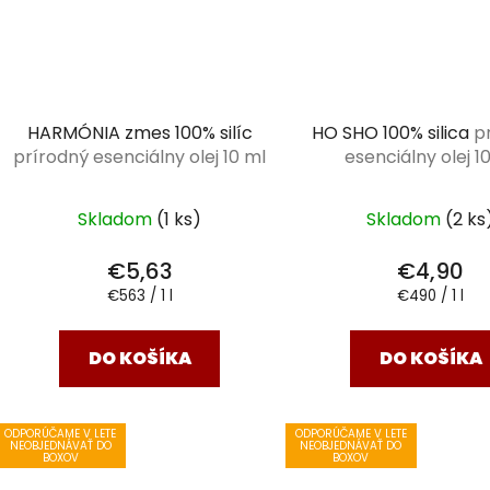
HARMÓNIA zmes 100% silíc
HO SHO 100% silica
p
prírodný esenciálny olej 10 ml
esenciálny olej 1
Skladom
(1 ks)
Skladom
(2 ks
€5,63
€4,90
Jednotková
Jednotková
€563 / 1 l
€490 / 1 l
cena:
cena:
DO KOŠÍKA
DO KOŠÍKA
ODPORÚČAME V LETE
ODPORÚČAME V LETE
NEOBJEDNÁVAŤ DO
NEOBJEDNÁVAŤ DO
BOXOV
BOXOV