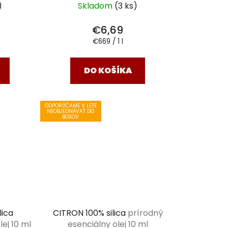
o
)
Skladom
(3 ks)
v
€6,69
Jednotková
€669 / 1 l
cena:
DO KOŠÍKA
ODPORÚČAME V LETE
NEOBJEDNÁVAŤ DO
BOXOV
lica
CITRON 100% silica
prírodný
ej 10 ml
esenciálny olej 10 ml