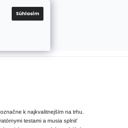
EUR
Prihlásenie
Registrácia
OV
PRAVIDLÁ PRE COOKIES
NASTAVENIA COOKIES
Súhlasím
PRÁZDNY KOŠÍK
NÁKUPNÝ
KOŠÍK
označne k najkvalitnejším na trhu.
atórnymi testami a musia splniť