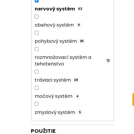
nervový systém
62
obehový systém
9
pohybový systém
35
rozmnožovací systém a
12
tehotenstvo
tráviaci systém
28
močový systém
4
zmyslový systém
5
POUŽITIE