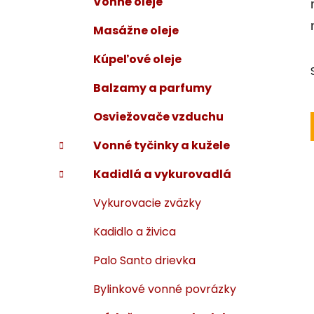
Vonné oleje
i
a
e
n
Masážne oleje
e
Kúpeľové oleje
l
Balzamy a parfumy
Osviežovače vzduchu
Vonné tyčinky a kužele
Kadidlá a vykurovadlá
Vykurovacie zväzky
Kadidlo a živica
Palo Santo drievka
Bylinkové vonné povrázky