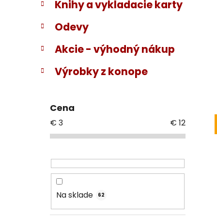
Knihy a vykladacie karty
Odevy
Akcie - výhodný nákup
Výrobky z konope
Cena
€
3
€
12
Na sklade
62