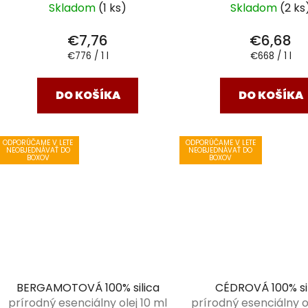
Skladom
(1 ks)
Skladom
(2 ks
o
v
€7,76
€6,68
Jednotková
Jednotková
€776 / 1 l
€668 / 1 l
cena:
cena:
DO KOŠÍKA
DO KOŠÍKA
ODPORÚČAME V LETE
ODPORÚČAME V LETE
NEOBJEDNÁVAŤ DO
NEOBJEDNÁVAŤ DO
BOXOV
BOXOV
BERGAMOTOVÁ 100% silica
CÉDROVÁ 100% si
prírodný esenciálny olej 10 ml
prírodný esenciálny ol