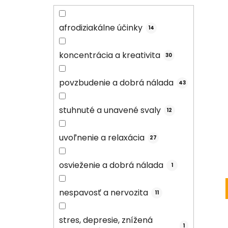
afrodiziakálne účinky
14
koncentrácia a kreativita
30
povzbudenie a dobrá nálada
43
stuhnuté a unavené svaly
12
uvoľnenie a relaxácia
27
osvieženie a dobrá nálada
1
nespavosť a nervozita
11
stres, depresie, znížená
1