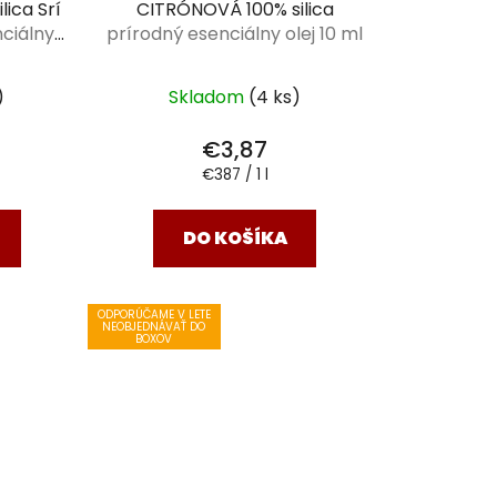
ica Srí
CITRÓNOVÁ 100% silica
ciálny
prírodný esenciálny olej 10 ml
)
Skladom
(4 ks)
€3,87
Jednotková
€387 / 1 l
cena:
DO KOŠÍKA
ODPORÚČAME V LETE
NEOBJEDNÁVAŤ DO
BOXOV