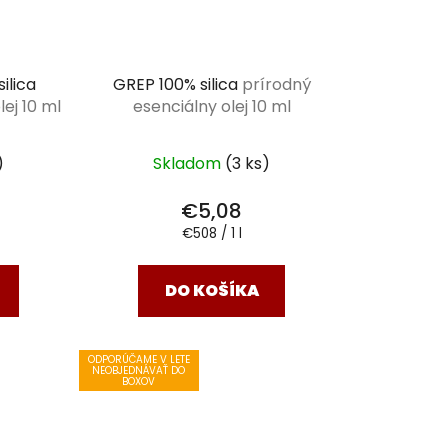
ilica
GREP 100% silica
prírodný
ej 10 ml
esenciálny olej 10 ml
)
Skladom
(3 ks)
€5,08
Jednotková
€508 / 1 l
cena:
DO KOŠÍKA
ODPORÚČAME V LETE
NEOBJEDNÁVAŤ DO
BOXOV