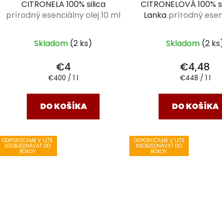
CITRONELA 100% silica
CITRONELOVÁ 100% sil
prírodný esenciálny olej 10 ml
Lanka
prírodný esen
olej 10 ml
Skladom
(2 ks)
Skladom
(2 ks
€4
€4,48
Jednotková
Jednotková
€400 / 1 l
€448 / 1 l
cena:
cena:
DO KOŠÍKA
DO KOŠÍKA
ODPORÚČAME V LETE
ODPORÚČAME V LETE
NEOBJEDNÁVAŤ DO
NEOBJEDNÁVAŤ DO
BOXOV
BOXOV