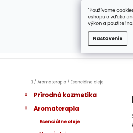
}
Prejsť
"Používame cookies
ZÁKAZNÍCKA PODPOR
na
eshopu a vďaka ana
obsah
výkon a použiteľno
Nastavenie
Domov
/
Aromaterapia
/
Esenciálne oleje
B
K
Preskočiť
Prírodná kozmetika
a
kategórie
o
t
č
Aromaterapia
e
n
g
ý
Esenciálne oleje
ó
p
r