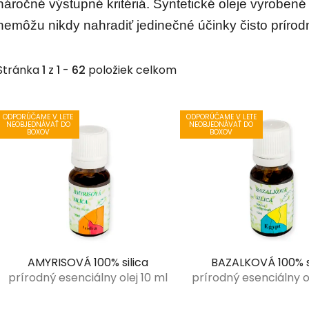
náročné výstupné kritériá. Syntetické oleje vyroben
nemôžu nikdy nahradiť jedinečné účinky čisto prírod
Stránka
1
z
1
-
62
položiek celkom
V
ODPORÚČAME V LETE
ODPORÚČAME V LETE
ý
NEOBJEDNÁVAŤ DO
NEOBJEDNÁVAŤ DO
BOXOV
BOXOV
p
i
s
p
r
o
d
AMYRISOVÁ 100% silica
BAZALKOVÁ 100% s
u
prírodný esenciálny olej 10 ml
prírodný esenciálny ol
k
t