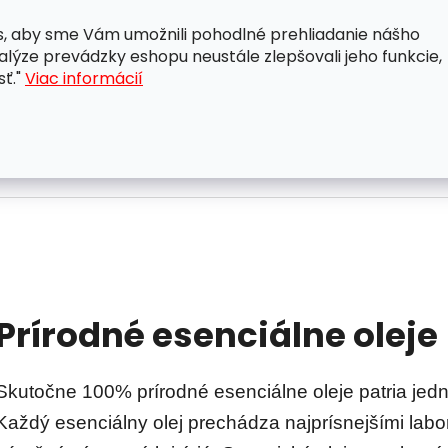
, aby sme Vám umožnili pohodlné prehliadanie nášho
A
OBCHODNÉ PODMIENKY
OCHRANA OSOBNÝCH ÚDAJ
lýze prevádzky eshopu neustále zlepšovali jeho funkcie,
sť."
Viac informácií
Prírodné esenciálne oleje
Skutočne 100% prírodné esenciálne oleje patria jedn
Každý esenciálny olej prechádza najprísnejšími labor