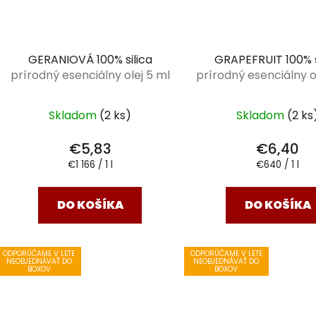
GERANIOVÁ 100% silica
GRAPEFRUIT 100% s
prírodný esenciálny olej 5 ml
prírodný esenciálny ol
Skladom
(2 ks)
Skladom
(2 ks
€5,83
€6,40
Jednotková
Jednotková
€1 166 / 1 l
€640 / 1 l
cena:
cena:
DO KOŠÍKA
DO KOŠÍKA
ODPORÚČAME V LETE
ODPORÚČAME V LETE
NEOBJEDNÁVAŤ DO
NEOBJEDNÁVAŤ DO
BOXOV
BOXOV