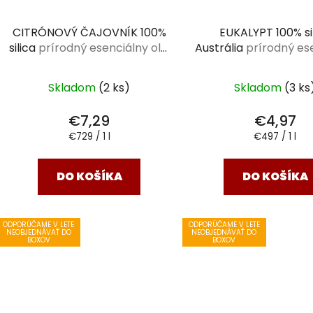
CITRÓNOVÝ ČAJOVNÍK 100%
EUKALYPT 100% si
silica
prírodný esenciálny olej
Austrália
prírodný es
10 ml
olej 10 ml
Skladom
(2 ks)
Skladom
(3 ks
€7,29
€4,97
Jednotková
Jednotková
€729 / 1 l
€497 / 1 l
cena:
cena:
DO KOŠÍKA
DO KOŠÍKA
ODPORÚČAME V LETE
ODPORÚČAME V LETE
NEOBJEDNÁVAŤ DO
NEOBJEDNÁVAŤ DO
BOXOV
BOXOV