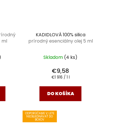
rírodný
KADIDLOVÁ 100% silica
0 ml
prírodný esenciálny olej 5 ml
)
Skladom
(4 ks)
€9,58
Jednotková
€1 916 / 1 l
cena:
DO KOŠÍKA
ODPORÚČAME V LETE
NEOBJEDNÁVAŤ DO
BOXOV