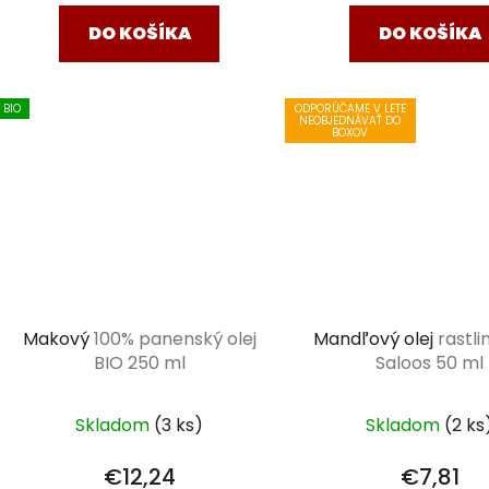
DO KOŠÍKA
DO KOŠÍKA
BIO
ODPORÚČAME V LETE
NEOBJEDNÁVAŤ DO
BOXOV
Makový
100% panenský olej
Mandľový olej
rastli
BIO 250 ml
Saloos 50 ml
Skladom
(3 ks)
Skladom
(2 ks
€12,24
€7,81