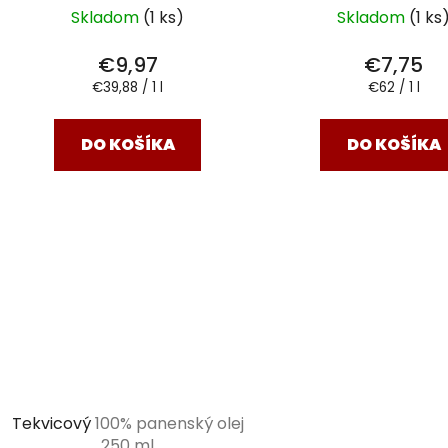
Skladom
(1 ks)
Skladom
(1 ks
€9,97
€7,75
Jednotková
Jednotková
€39,88 / 1 l
€62 / 1 l
cena:
cena:
DO KOŠÍKA
DO KOŠÍKA
Tekvicový
100% panenský olej
250 ml