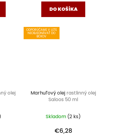
DO KOŠÍKA
ODPORÚČAME V LETE
NEOBJEDNÁVAŤ DO
BOXOV
nný olej
Marhuľový olej
rastlinný olej
Saloos 50 ml
)
Skladom
(2 ks)
€6,28