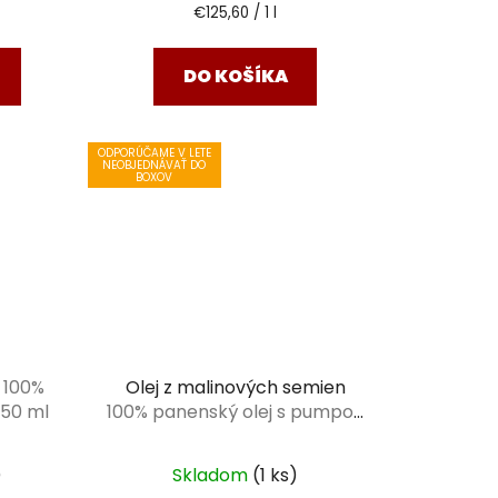
Jednotková
€125,60 / 1 l
cena:
DO KOŠÍKA
ODPORÚČAME V LETE
NEOBJEDNÁVAŤ DO
BOXOV
e
100%
Olej z malinových semien
250 ml
100% panenský olej s pumpou
100 ml
)
Skladom
(1 ks)