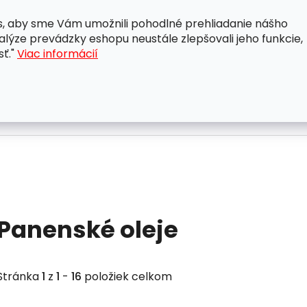
, aby sme Vám umožnili pohodlné prehliadanie nášho
A
OBCHODNÉ PODMIENKY
OCHRANA OSOBNÝCH ÚDAJ
lýze prevádzky eshopu neustále zlepšovali jeho funkcie,
sť."
Viac informácií
Panenské oleje
Stránka
1
z
1
-
16
položiek celkom