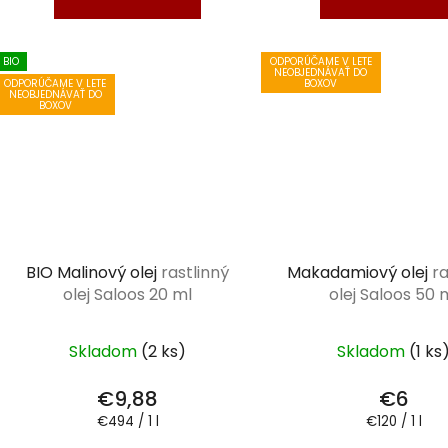
BIO
ODPORÚČAME V LETE
NEOBJEDNÁVAŤ DO
ODPORÚČAME V LETE
BOXOV
NEOBJEDNÁVAŤ DO
BOXOV
BIO Malinový olej
rastlinný
Makadamiový olej
ra
olej Saloos 20 ml
olej Saloos 50 
Skladom
(2 ks)
Skladom
(1 ks
€9,88
€6
Jednotková
Jednotková
€494 / 1 l
€120 / 1 l
cena:
cena: