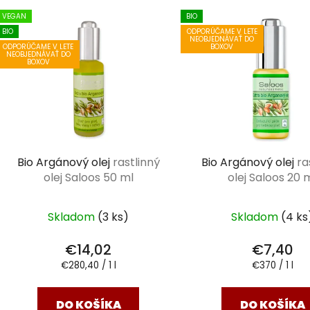
V
VEGAN
BIO
ý
BIO
ODPORÚČAME V LETE
NEOBJEDNÁVAŤ DO
p
ODPORÚČAME V LETE
BOXOV
NEOBJEDNÁVAŤ DO
i
BOXOV
s
p
r
o
d
Bio Argánový olej
rastlinný
Bio Argánový olej
ra
u
olej Saloos 50 ml
olej Saloos 20 
k
t
Skladom
(3 ks)
Skladom
(4 ks
o
v
€14,02
€7,40
Jednotková
Jednotková
€280,40 / 1 l
€370 / 1 l
cena:
cena:
DO KOŠÍKA
DO KOŠÍKA