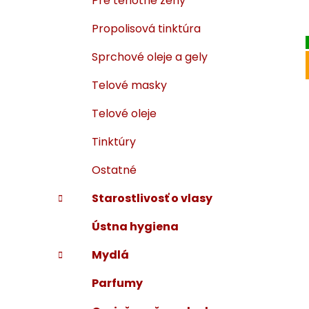
Pre tehotné ženy
Propolisová tinktúra
Sprchové oleje a gely
Telové masky
Telové oleje
Tinktúry
Ostatné
Starostlivosť o vlasy
Ústna hygiena
Mydlá
Parfumy