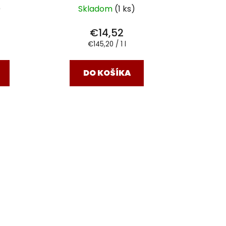
)
Skladom
(1 ks)
€14,52
Jednotková
€145,20 / 1 l
cena:
DO KOŠÍKA