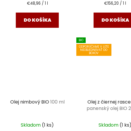
Jednotková
Jednotková
€48,96 / 1 l
€156,20 / 1 l
cena:
cena:
DO KOŠÍKA
DO KOŠÍKA
BIO
ODPORÚČAME V LETE
NEOBJEDNÁVAŤ DO
BOXOV
Olej nimbový BIO
100 ml
Olej z čiernej rasc
panenský olej BIO 
Skladom
(1 ks)
Skladom
(1 ks