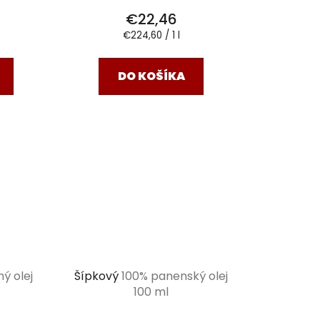
€22,46
Jednotková
€224,60 / 1 l
cena:
DO KOŠÍKA
ný olej
Šípkový
100% panenský olej
100 ml