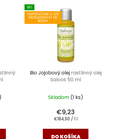
e
BIO
n
ODPORÚČAME V LETE
NEOBJEDNÁVAŤ DO
i
BOXOV
e
p
r
o
d
u
stlinný
Bio Jojobový olej
rastlinný olej
k
ml
Saloos 50 ml
t
o
)
Skladom
(1 ks)
v
€9,23
Jednotková
€184,60 / 1 l
cena:
DO KOŠÍKA