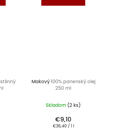
stlinný
Makový
100% panenský olej
ml
250 ml
)
Skladom
(2 ks)
€9,10
Jednotková
€36,40 / 1 l
cena: