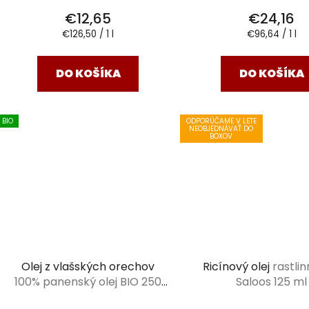
€12,65
€24,16
Jednotková
Jednotková
€126,50 / 1 l
€96,64 / 1 l
cena:
cena:
DO KOŠÍKA
DO KOŠÍKA
BIO
ODPORÚČAME V LETE
NEOBJEDNÁVAŤ DO
BOXOV
Olej z vlašských orechov
Ricínový olej
rastlin
100% panenský olej BIO 250
Saloos 125 ml
ml