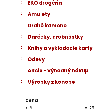
EKO drogéria
Amulety
Drahé kamene
Darčeky, drobnôstky
Knihy a vykladacie karty
Odevy
Akcie - výhodný nákup
Výrobky z konope
Cena
€
6
€
25