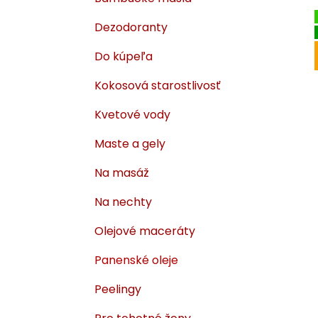
i
a
e
n
Dezodoranty
e
Do kúpeľa
l
Kokosová starostlivosť
Kvetové vody
Maste a gely
Na masáž
Na nechty
Olejové maceráty
Panenské oleje
Peelingy