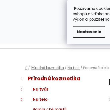
}
Prejsť
"Používame cookies
ZÁKAZNÍCKA PODPOR
na
eshopu a vďaka ana
obsah
výkon a použiteľno
Nastavenie
Domov
/
Prírodná kozmetika
/
Na telo
/
Panenské oleje
B
K
Preskočiť
Prírodná kozmetika
a
kategórie
o
t
č
Na tvár
e
n
g
Na telo
ý
ó
p
r
Bambucké maslá