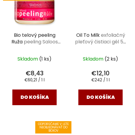
Bio telový peeling
Oil To Milk
exfoliačný
Ruža
peeling Saloos
pleťový čistiaci gél 50
140 ml
ml
Skladom
(1 ks)
Skladom
(2 ks)
€8,43
€12,10
Jednotková
Jednotková
€60,21 / 1 l
€242 / 1 l
cena:
cena:
DO KOŠÍKA
DO KOŠÍKA
ODPORÚČAME V LETE
NEOBJEDNÁVAŤ DO
BOXOV