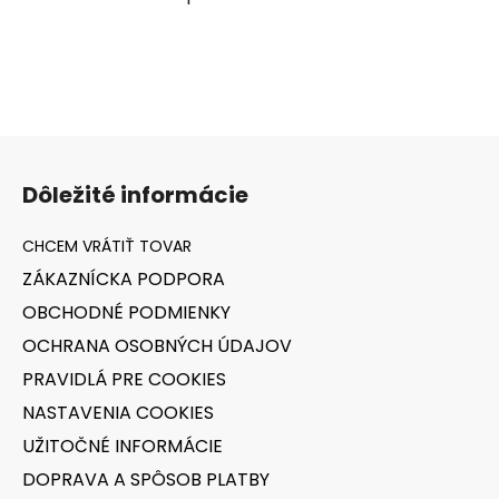
O
v
l
á
d
a
Z
c
á
i
Dôležité informácie
e
p
p
ä
r
t
v
ZÁKAZNÍCKA PODPORA
i
k
OBCHODNÉ PODMIENKY
e
y
v
OCHRANA OSOBNÝCH ÚDAJOV
ý
PRAVIDLÁ PRE COOKIES
p
NASTAVENIA COOKIES
i
s
UŽITOČNÉ INFORMÁCIE
u
DOPRAVA A SPÔSOB PLATBY