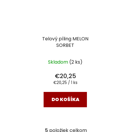
Telový píling MELON
SORBET
Skladom
(2 ks)
€20,25
Jednotková
€20,25 / 1 ks
cena:
DO KOŠÍKA
5
položiek celkom