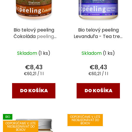
i
s
p
r
Bio telový peeling
Bio telový peeling
o
Čokoláda
peeling
Levanduľa - Tea tree
d
Saloos 140 ml
peeling Saloos 140 ml
u
k
Skladom
(1 ks)
Skladom
(1 ks)
t
€8,43
€8,43
o
Jednotková
Jednotková
€60,21 / 1 l
€60,21 / 1 l
v
cena:
cena:
DO KOŠÍKA
DO KOŠÍKA
BIO
ODPORÚČAME V LETE
NEOBJEDNÁVAŤ DO
ODPORÚČAME V LETE
BOXOV
NEOBJEDNÁVAŤ DO
BOXOV