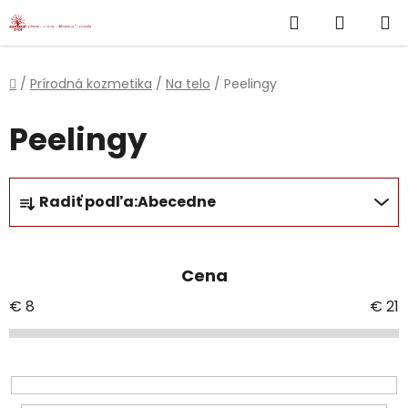
}
Hľadať
NÁKUP
Prejsť
na
KOŠÍK
obsah
Domov
/
Prírodná kozmetika
/
Na telo
/
Peelingy
Peelingy
R
Radiť podľa:
Abecedne
a
d
e
Cena
n
i
€
8
€
21
e
p
r
o