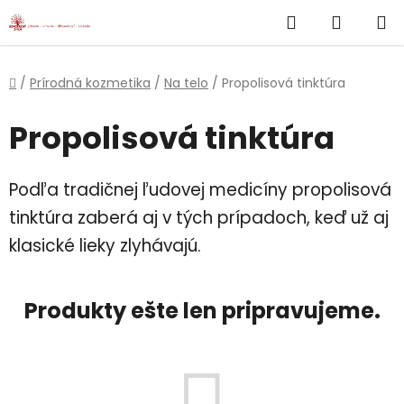
}
Hľadať
NÁKUP
Prejsť
na
KOŠÍK
obsah
Domov
/
Prírodná kozmetika
/
Na telo
/
Propolisová tinktúra
Propolisová tinktúra
Podľa tradičnej ľudovej medicíny propolisová
tinktúra zaberá aj v tých prípadoch, keď už aj
klasické lieky zlyhávajú.
Produkty ešte len pripravujeme.