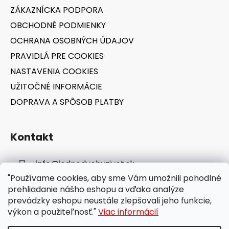
t
ZÁKAZNÍCKA PODPORA
i
OBCHODNÉ PODMIENKY
e
OCHRANA OSOBNÝCH ÚDAJOV
PRAVIDLÁ PRE COOKIES
NASTAVENIA COOKIES
UŽITOČNÉ INFORMÁCIE
DOPRAVA A SPÔSOB PLATBY
Kontakt
info
@
jednoduchyzivot.sk
"Používame cookies, aby sme Vám umožnili pohodlné
E-shop: 0948 647 767
prehliadanie nášho eshopu a vďaka analýze
prevádzky eshopu neustále zlepšovali jeho funkcie,
výkon a použiteľnosť."
Viac informácií