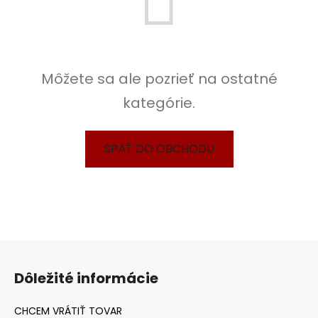
Môžete sa ale pozrieť na ostatné
kategórie.
SPÄŤ DO OBCHODU
Z
á
Dôležité informácie
p
ä