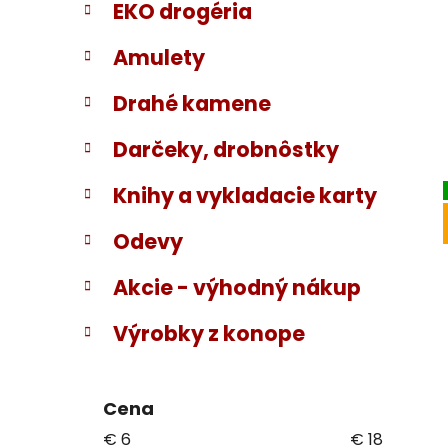
EKO drogéria
Amulety
Drahé kamene
Darčeky, drobnôstky
Knihy a vykladacie karty
Odevy
Akcie - výhodný nákup
Výrobky z konope
Cena
€
6
€
18