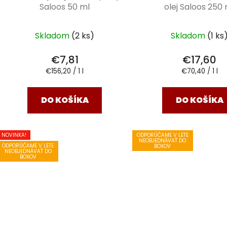
Saloos 50 ml
olej Saloos 250
Skladom
(2 ks)
Skladom
(1 ks
€7,81
€17,60
Jednotková
Jednotková
€156,20 / 1 l
€70,40 / 1 l
cena:
cena:
DO KOŠÍKA
DO KOŠÍKA
NOVINKA!
ODPORÚČAME V LETE
NEOBJEDNÁVAŤ DO
ODPORÚČAME V LETE
BOXOV
NEOBJEDNÁVAŤ DO
BOXOV