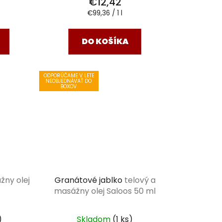
€12,42
Jednotková
€99,36 / 1 l
cena:
DO KOŠÍKA
ODPORÚČAME V LETE
NEOBJEDNÁVAŤ DO
BOXOV
žny olej
Granátové jablko
telový a
masážny olej Saloos 50 ml
)
Skladom
(1 ks)