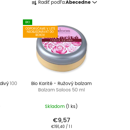
Radiť podľa:
Abecedne
a
d
e
BIO
n
ODPORÚČAME V LETE
NEOBJEDNÁVAŤ DO
i
BOXOV
e
p
r
o
d
u
adivý
100
Bio Karité - Ružový balzam
k
Balzam Saloos 50 ml
t
o
)
Skladom
(1 ks)
v
€9,57
Jednotková
€191,40 / 1 l