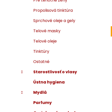
Pre tehotné ženy
Propolisová tinktúra
Sprchové oleje a gely
Telové masky
Telové oleje
Tinktúry
Ostatné
Starostlivosť o vlasy
Ústna hygiena
Mydlá
Parfumy