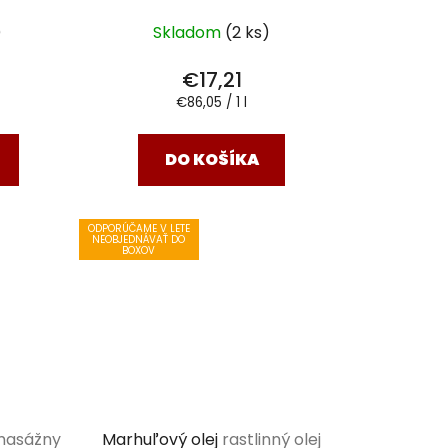
)
Skladom
(2 ks)
€17,21
Jednotková
€86,05 / 1 l
cena:
DO KOŠÍKA
ODPORÚČAME V LETE
NEOBJEDNÁVAŤ DO
BOXOV
 masážny
Marhuľový olej
rastlinný olej