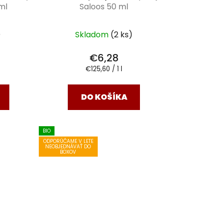
 ml
Saloos 50 ml
)
Skladom
(2 ks)
€6,28
Jednotková
€125,60 / 1 l
cena:
DO KOŠÍKA
BIO
ODPORÚČAME V LETE
NEOBJEDNÁVAŤ DO
BOXOV