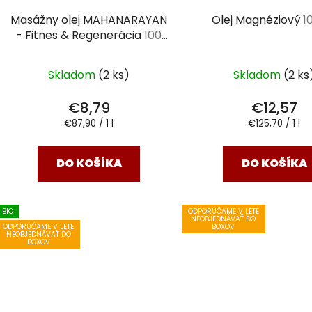
Masážny olej MAHANARAYAN
Olej Magnéziový
1
- Fitnes & Regenerácia
100
ml
Skladom
(2 ks)
Skladom
(2 ks
€8,79
€12,57
Jednotková
Jednotková
€87,90 / 1 l
€125,70 / 1 l
cena:
cena:
DO KOŠÍKA
DO KOŠÍKA
BIO
ODPORÚČAME V LETE
NEOBJEDNÁVAŤ DO
ODPORÚČAME V LETE
BOXOV
NEOBJEDNÁVAŤ DO
BOXOV