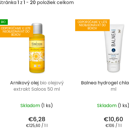
Stránka
1
z
1
-
20
položiek celkom
V
BIO
ODPORÚČAME V LETE
ý
NEOBJEDNÁVAŤ DO
ODPORÚČAME V LETE
BOXOV
NEOBJEDNÁVAŤ DO
p
BOXOV
i
s
p
r
o
d
Arnikový olej
bio olejový
Balnea hydrogel chl
u
extrakt Saloos 50 ml
ml
k
t
Skladom
(1 ks)
Skladom
(1 ks
o
v
€6,28
€10,60
Jednotková
Jednotková
€125,60 / 1 l
€106 / 1 l