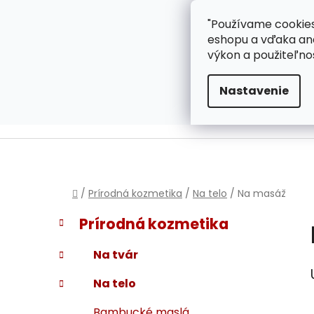
}
Prejsť
"Používame cookies
ZÁKAZNÍCKA PODPOR
na
eshopu a vďaka ana
obsah
výkon a použiteľno
Nastavenie
Domov
/
Prírodná kozmetika
/
Na telo
/
Na masáž
B
K
Preskočiť
Prírodná kozmetika
a
kategórie
o
t
č
Na tvár
e
n
g
Na telo
ý
ó
p
r
Bambucké maslá