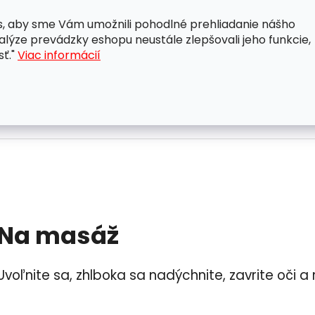
, aby sme Vám umožnili pohodlné prehliadanie nášho
A
OBCHODNÉ PODMIENKY
OCHRANA OSOBNÝCH ÚDAJ
lýze prevádzky eshopu neustále zlepšovali jeho funkcie,
sť."
Viac informácií
Na masáž
Uvoľnite sa, zhlboka sa nadýchnite, zavrite oči a 