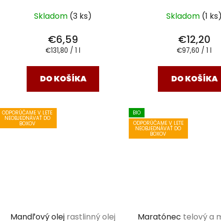
Skladom
(3 ks)
Skladom
(1 ks
€6,59
€12,20
Jednotková
Jednotková
€131,80 / 1 l
€97,60 / 1 l
cena:
cena:
DO KOŠÍKA
DO KOŠÍKA
ODPORÚČAME V LETE
BIO
NEOBJEDNÁVAŤ DO
ODPORÚČAME V LETE
BOXOV
NEOBJEDNÁVAŤ DO
BOXOV
Mandľový olej
rastlinný olej
Maratónec
telový a