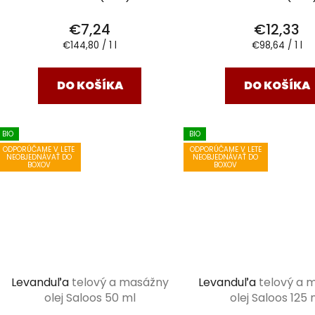
€7,24
€12,33
Jednotková
Jednotková
€144,80 / 1 l
€98,64 / 1 l
cena:
cena:
DO KOŠÍKA
DO KOŠÍKA
BIO
BIO
ODPORÚČAME V LETE
ODPORÚČAME V LETE
NEOBJEDNÁVAŤ DO
NEOBJEDNÁVAŤ DO
BOXOV
BOXOV
Levanduľa
telový a masážny
Levanduľa
telový a 
olej Saloos 50 ml
olej Saloos 125 