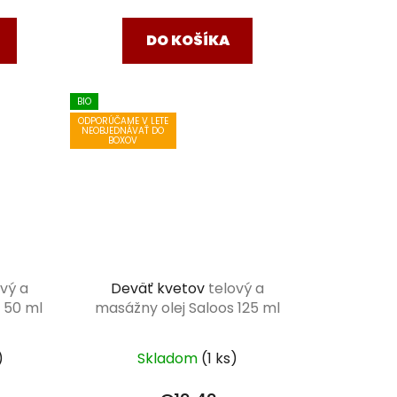
cena:
DO KOŠÍKA
BIO
ODPORÚČAME V LETE
NEOBJEDNÁVAŤ DO
BOXOV
ový a
Deväť kvetov
telový a
 50 ml
masážny olej Saloos 125 ml
)
Skladom
(1 ks)