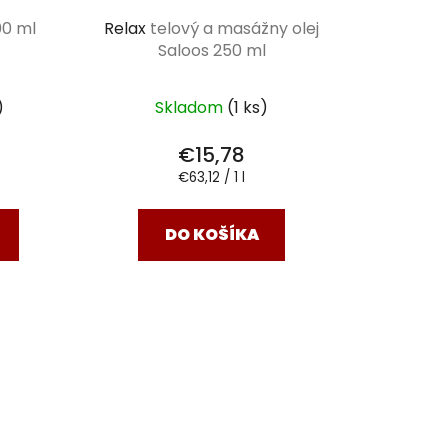
00 ml
Relax
telový a masážny olej
Saloos 250 ml
)
Skladom
(1 ks)
€15,78
Jednotková
€63,12 / 1 l
cena:
DO KOŠÍKA