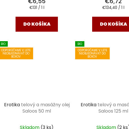
€6,55
€6,72
Jednotková
Jednotková
€131 / 1 l
€134,40 / 1 l
cena:
cena:
DO KOŠÍKA
DO KOŠÍKA
BIO
BIO
ODPORÚČAME V LETE
ODPORÚČAME V LETE
NEOBJEDNÁVAŤ DO
NEOBJEDNÁVAŤ DO
BOXOV
BOXOV
Erotika
telový a masážny olej
Erotika
telový a masá
Saloos 50 ml
Saloos 125 ml
Skladom
(3 ks)
Skladom
(2 ks