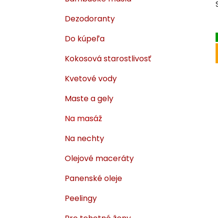
i
a
e
n
Dezodoranty
e
Do kúpeľa
l
Kokosová starostlivosť
Kvetové vody
Maste a gely
Na masáž
Na nechty
Olejové maceráty
Panenské oleje
Peelingy