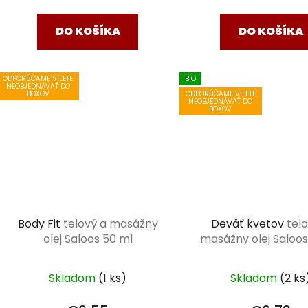
cena:
cena:
DO KOŠÍKA
DO KOŠÍKA
ODPORÚČAME V LETE
BIO
NEOBJEDNÁVAŤ DO
ODPORÚČAME V LETE
BOXOV
NEOBJEDNÁVAŤ DO
BOXOV
Body Fit
telový a masážny
Deväť kvetov
tel
olej Saloos 50 ml
masážny olej Saloos
Skladom
(1 ks)
Skladom
(2 ks