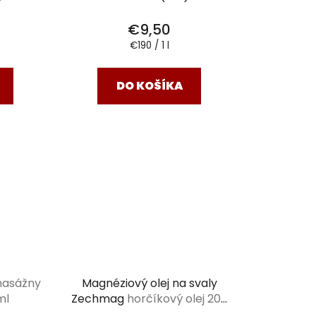
€9,50
Jednotková
€190 / 1 l
cena:
DO KOŠÍKA
masážny
Magnéziový olej na svaly
ml
Zechmag
horčíkový olej 200
ml