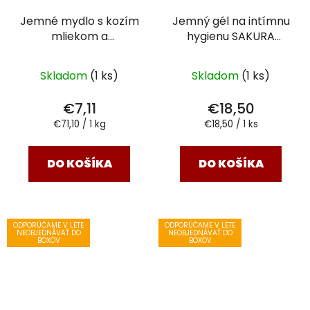
Jemné mydlo s kozím
Jemný gél na intímnu
mliekom a
hygienu SAKURA
rakytníkovým olejom
SECRET
100 g
Skladom
(1 ks)
Skladom
(1 ks)
€7,11
€18,50
Jednotková
Jednotková
€71,10 / 1 kg
€18,50 / 1 ks
cena:
cena:
DO KOŠÍKA
DO KOŠÍKA
ODPORÚČAME V LETE
ODPORÚČAME V LETE
NEOBJEDNÁVAŤ DO
NEOBJEDNÁVAŤ DO
BOXOV
BOXOV