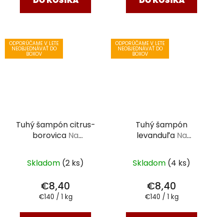
DO KOŠÍKA
DO KOŠÍKA
ODPORÚČAME V LETE
ODPORÚČAME V LETE
NEOBJEDNÁVAŤ DO
NEOBJEDNÁVAŤ DO
BOXOV
BOXOV
Tuhý šampón citrus-
Tuhý šampón
borovica
Na
levanduľa
Na
normálne až mastné
normálne až mastné
vlasy 60g
vlasy 60g
Skladom
(2 ks)
Skladom
(4 ks)
€8,40
€8,40
Jednotková
Jednotková
€140 / 1 kg
€140 / 1 kg
cena:
cena: