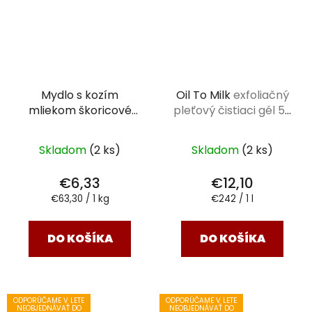
Mydlo s kozím
Oil To Milk
exfoliačný
mliekom škoricové
pleťový čistiaci gél 50
100 g
ml
Skladom
(2 ks)
Skladom
(2 ks)
€6,33
€12,10
Jednotková
Jednotková
€63,30 / 1 kg
€242 / 1 l
cena:
cena:
DO KOŠÍKA
DO KOŠÍKA
ODPORÚČAME V LETE
ODPORÚČAME V LETE
NEOBJEDNÁVAŤ DO
NEOBJEDNÁVAŤ DO