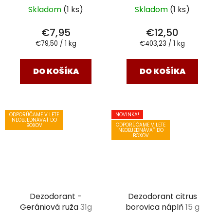
Skladom
(1 ks)
Skladom
(1 ks)
€7,95
€12,50
Jednotková
Jednotková
€79,50 / 1 kg
€403,23 / 1 kg
cena:
cena:
DO KOŠÍKA
DO KOŠÍKA
ODPORÚČAME V LETE
NOVINKA!
NEOBJEDNÁVAŤ DO
ODPORÚČAME V LETE
BOXOV
NEOBJEDNÁVAŤ DO
BOXOV
Dezodorant -
Dezodorant citrus
Gerániová ruža
31g
borovica náplň
15 g