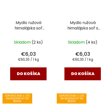
Mydlo ružová
Mydlo ružová
himalájska soľ
himalájska soľ s
citronela a šalvia
100
ružovým ílom
100 g
g
Skladom
(2 ks)
Skladom
(4 ks)
€6,03
€6,03
Jednotková
Jednotková
€60,30 / 1 kg
€60,30 / 1 kg
cena:
cena:
DO KOŠÍKA
DO KOŠÍKA
ODPORÚČAME V LETE
ODPORÚČAME V LETE
NEOBJEDNÁVAŤ DO
NEOBJEDNÁVAŤ DO
BOXOV
BOXOV