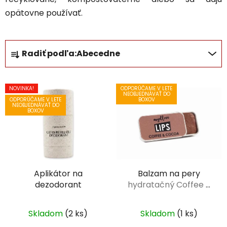
opätovne používať.
R
Radiť podľa:
Abecedne
a
d
V
e
NOVINKA!
ODPORÚČAME V LETE
ý
n
NEOBJEDNÁVAŤ DO
ODPORÚČAME V LETE
BOXOV
NEOBJEDNÁVAŤ DO
p
i
BOXOV
i
e
s
p
p
r
r
o
Aplikátor na
Balzam na pery
o
d
dezodorant
hydratačný Coffee a
d
u
cocoa lips 15,5 g
u
k
k
Skladom
(2 ks)
Skladom
(1 ks)
t