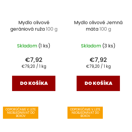
Mydlo olivové
Mydlo olivové Jemná
gerániová ruža
100 g
mäta
100 g
Skladom
(1 ks)
Skladom
(3 ks)
€7,92
€7,92
Jednotková
Jednotková
€79,20 / 1 kg
€79,20 / 1 kg
cena:
cena:
DO KOŠÍKA
DO KOŠÍKA
ODPORÚČAME V LETE
ODPORÚČAME V LETE
NEOBJEDNÁVAŤ DO
NEOBJEDNÁVAŤ DO
BOXOV
BOXOV