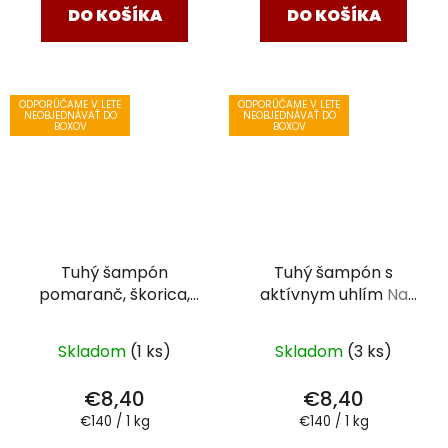
DO KOŠÍKA
DO KOŠÍKA
ODPORÚČAME V LETE
ODPORÚČAME V LETE
NEOBJEDNÁVAŤ DO
NEOBJEDNÁVAŤ DO
BOXOV
BOXOV
Tuhý šampón
Tuhý šampón s
pomaranč, škorica,
aktívnym uhlím
Na
vanilka, a rakytník
Na
extra mastné vlasy 60
normálne až suché
g
Skladom
(1 ks)
Skladom
(3 ks)
vlasy 60 g
€8,40
€8,40
Jednotková
Jednotková
€140 / 1 kg
€140 / 1 kg
cena:
cena: