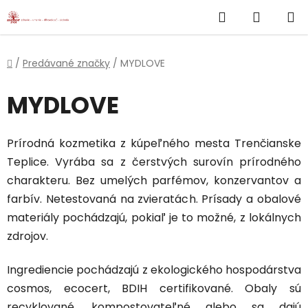
}
Hľadať
NÁKUP
Prejsť
na
KOŠÍK
obsah
Domov
/
Predávané značky
/
MYDLOVE
MYDLOVE
Prírodná kozmetika z kúpeľného mesta Trenčianske
Teplice. Vyrába sa z čerstvých surovín prírodného
charakteru. Bez umelých parfémov, konzervantov a
farbív. Netestovaná na zvieratách. Prísady a obalové
materiály pochádzajú, pokiaľ je to možné, z lokálnych
zdrojov.
Ingrediencie pochádzajú z ekologického hospodárstva
cosmos, ecocert, BDIH certifikované. Obaly sú
recyklované, kompostovateľné alebo sa dajú