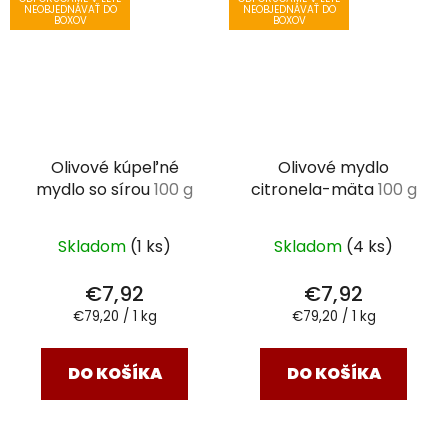
NEOBJEDNÁVAŤ DO
NEOBJEDNÁVAŤ DO
BOXOV
BOXOV
Olivové kúpeľné
Olivové mydlo
mydlo so sírou
100 g
citronela-mäta
100 g
Skladom
(1 ks)
Skladom
(4 ks)
€7,92
€7,92
Jednotková
Jednotková
€79,20 / 1 kg
€79,20 / 1 kg
cena:
cena:
DO KOŠÍKA
DO KOŠÍKA