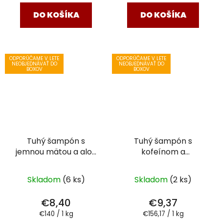
DO KOŠÍKA
DO KOŠÍKA
ODPORÚČAME V LETE
ODPORÚČAME V LETE
NEOBJEDNÁVAŤ DO
NEOBJEDNÁVAŤ DO
BOXOV
BOXOV
Tuhý šampón s
Tuhý šampón s
jemnou mätou a aloe
kofeínom a
vera
Na normálne až
marockým ílom
Na
suché vlasy 60 g
normálne až mastné
Skladom
(6 ks)
Skladom
(2 ks)
vlasy 60g
€8,40
€9,37
Jednotková
Jednotková
€140 / 1 kg
€156,17 / 1 kg