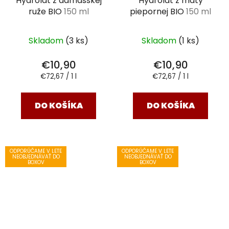
Hydrolát z damašskej
Hydrolát z mäty
ruže BIO
150 ml
piepornej BIO
150 ml
Skladom
(3 ks)
Skladom
(1 ks)
€10,90
€10,90
Jednotková
Jednotková
€72,67 / 1 l
€72,67 / 1 l
cena:
cena:
DO KOŠÍKA
DO KOŠÍKA
ODPORÚČAME V LETE
ODPORÚČAME V LETE
NEOBJEDNÁVAŤ DO
NEOBJEDNÁVAŤ DO
BOXOV
BOXOV