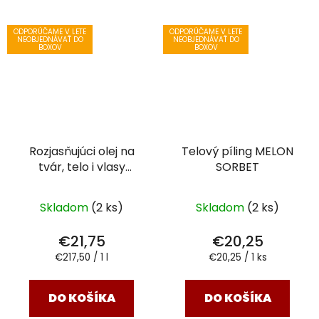
ODPORÚČAME V LETE
ODPORÚČAME V LETE
NEOBJEDNÁVAŤ DO
NEOBJEDNÁVAŤ DO
BOXOV
BOXOV
Rozjasňujúci olej na
Telový píling MELON
tvár, telo i vlasy
SORBET
SAKURA BLOOM
Skladom
(2 ks)
Skladom
(2 ks)
€21,75
€20,25
Jednotková
Jednotková
€217,50 / 1 l
€20,25 / 1 ks
cena:
cena:
DO KOŠÍKA
DO KOŠÍKA