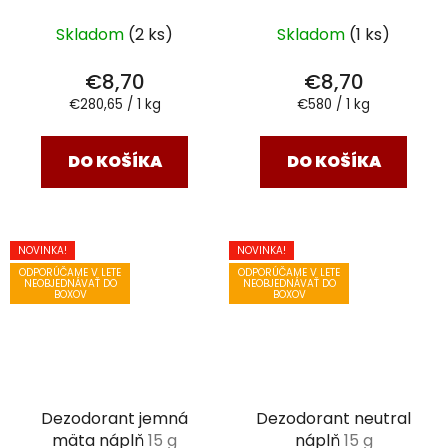
Skladom
(2 ks)
Skladom
(1 ks)
€8,70
€8,70
Jednotková
Jednotková
€280,65 / 1 kg
€580 / 1 kg
cena:
cena:
DO KOŠÍKA
DO KOŠÍKA
NOVINKA!
NOVINKA!
ODPORÚČAME V LETE
ODPORÚČAME V LETE
NEOBJEDNÁVAŤ DO
NEOBJEDNÁVAŤ DO
BOXOV
BOXOV
Dezodorant jemná
Dezodorant neutral
mäta náplň
15 g
náplň
15 g