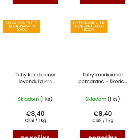
ODPORÚČAME V LETE
ODPORÚČAME V LETE
NEOBJEDNÁVAŤ DO
NEOBJEDNÁVAŤ DO
BOXOV
BOXOV
Tuhý kondicionér
Tuhý kondicionér
levanduľa
Pre
pomaranč – škorica
normálne vlasy 50 g
Pre farbené vlasy a
zničené vlasy 50 g
Skladom
(1 ks)
Skladom
(1 ks)
€8,40
€8,40
Jednotková
Jednotková
€168 / 1 kg
€168 / 1 kg
cena:
cena: