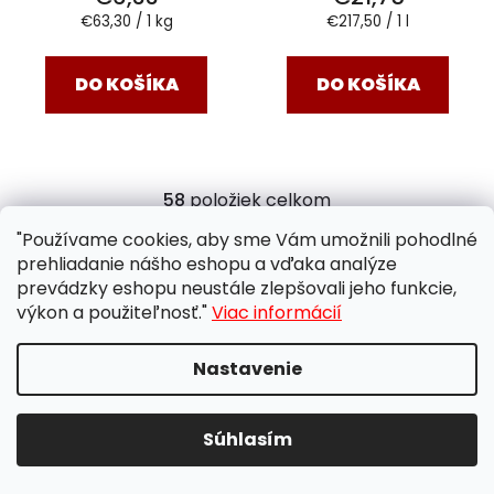
Jednotková
Jednotková
€63,30 / 1 kg
€217,50 / 1 l
cena:
cena:
DO KOŠÍKA
DO KOŠÍKA
58
položiek celkom
O
v
"Používame cookies, aby sme Vám umožnili pohodlné
l
Z
prehliadanie nášho eshopu a vďaka analýze
á
á
prevádzky eshopu neustále zlepšovali jeho funkcie,
d
Dôležité informácie
výkon a použiteľnosť."
Viac informácií
p
a
ä
c
Nastavenie
t
i
ZÁKAZNÍCKA PODPORA
i
e
OBCHODNÉ PODMIENKY
p
e
Súhlasím
r
OCHRANA OSOBNÝCH ÚDAJOV
v
PRAVIDLÁ PRE COOKIES