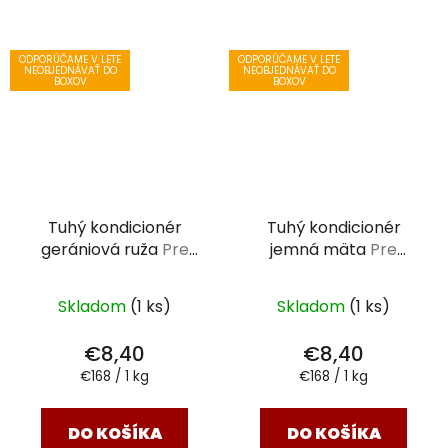
ODPORÚČAME V LETE
ODPORÚČAME V LETE
NEOBJEDNÁVAŤ DO
NEOBJEDNÁVAŤ DO
BOXOV
BOXOV
Tuhý kondicionér
Tuhý kondicionér
gerániová ruža
Pre
jemná mäta
Pre
farbené a zničené
farbené a zničené
vlasy 50 g
vlasy 50 g
Skladom
(1 ks)
Skladom
(1 ks)
€8,40
€8,40
Jednotková
Jednotková
€168 / 1 kg
€168 / 1 kg
cena:
cena:
DO KOŠÍKA
DO KOŠÍKA