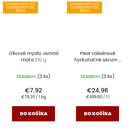
ODPORÚČAME V LETE
ODPORÚČAME V LETE
NEOBJEDNÁVAŤ DO
NEOBJEDNÁVAŤ DO
BOXOV
BOXOV
Olivové mydlo Jemná
Peat rašelinové
mäta
100 g
hydratačné sérum s
niacínamidom
50 ml
Skladom
(3 ks)
Skladom
(3 ks)
€7,92
€24,98
Jednotková
Jednotková
€79,20 / 1 kg
€499,60 / 1 l
cena:
cena:
DO KOŠÍKA
DO KOŠÍKA