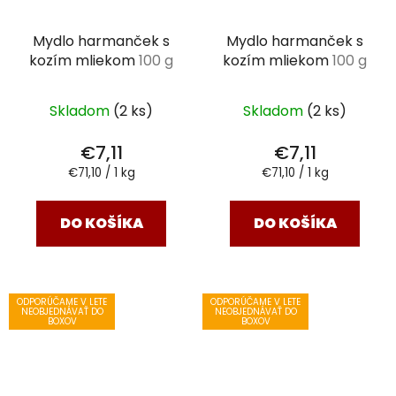
Mydlo harmanček s
Mydlo harmanček s
kozím mliekom
100 g
kozím mliekom
100 g
Skladom
(2 ks)
Skladom
(2 ks)
€7,11
€7,11
Jednotková
Jednotková
€71,10 / 1 kg
€71,10 / 1 kg
cena:
cena:
DO KOŠÍKA
DO KOŠÍKA
ODPORÚČAME V LETE
ODPORÚČAME V LETE
NEOBJEDNÁVAŤ DO
NEOBJEDNÁVAŤ DO
BOXOV
BOXOV