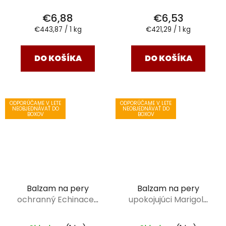
€6,88
€6,53
Jednotková
Jednotková
€443,87 / 1 kg
€421,29 / 1 kg
cena:
cena:
DO KOŠÍKA
DO KOŠÍKA
ODPORÚČAME V LETE
ODPORÚČAME V LETE
NEOBJEDNÁVAŤ DO
NEOBJEDNÁVAŤ DO
BOXOV
BOXOV
Balzam na pery
Balzam na pery
ochranný Echinacea
upokojujúci Marigold
a Honey lips 15,5 g
lips 15,5 g