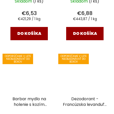
Skladom
(1 ks)
Skladom
(1 ks)
€6,53
€6,88
Jednotková
Jednotková
€421,29 / 1 kg
€443,87 / 1 kg
cena:
cena:
DO KOŠÍKA
DO KOŠÍKA
ODPORÚČAME V LETE
ODPORÚČAME V LETE
NEOBJEDNÁVAŤ DO
NEOBJEDNÁVAŤ DO
BOXOV
BOXOV
Barbar mydlo na
Dezodorant -
holenie s kozím
Francúzska levanduľa
mliekom
100 g
31g