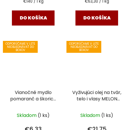
Jednotková
Jednotková
€140 / 1 kg
€63,30 / 1 kg
cena:
cena:
DO KOŠÍKA
DO KOŠÍKA
ODPORÚČAME V LETE
ODPORÚČAME V LETE
NEOBJEDNÁVAŤ DO
NEOBJEDNÁVAŤ DO
BOXOV
BOXOV
Vianočné mydlo
Vyživujúci olej na tvár,
pomaranč a škorica
telo i vlasy MELON
stromček
100 g
SORBET
Skladom
(1 ks)
Skladom
(1 ks)
€6,33
€21,75