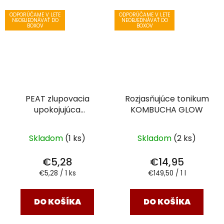
ODPORÚČAME V LETE
ODPORÚČAME V LETE
NEOBJEDNÁVAŤ DO
NEOBJEDNÁVAŤ DO
BOXOV
BOXOV
PEAT zlupovacia
Rozjasňujúce tonikum
upokojujúca
KOMBUCHA GLOW
alginátová maska s
rašelinou
Skladom
(1 ks)
Skladom
(2 ks)
€5,28
€14,95
Jednotková
Jednotková
€5,28 / 1 ks
€149,50 / 1 l
cena:
cena:
DO KOŠÍKA
DO KOŠÍKA