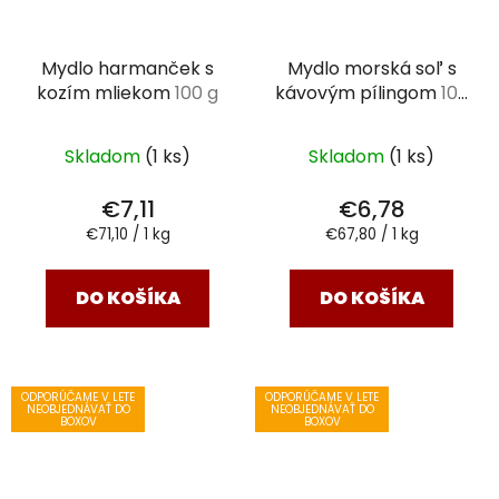
Mydlo harmanček s
Mydlo morská soľ s
kozím mliekom
100 g
kávovým pílingom
100
g
Skladom
(1 ks)
Skladom
(1 ks)
€7,11
€6,78
Jednotková
Jednotková
€71,10 / 1 kg
€67,80 / 1 kg
cena:
cena:
DO KOŠÍKA
DO KOŠÍKA
ODPORÚČAME V LETE
ODPORÚČAME V LETE
NEOBJEDNÁVAŤ DO
NEOBJEDNÁVAŤ DO
BOXOV
BOXOV