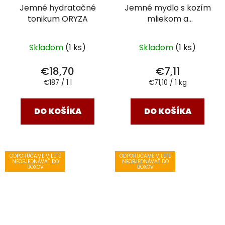
Jemné hydratačné
Jemné mydlo s kozím
tonikum ORYZA
mliekom a
bambuckým maslom
100 g
Skladom
(1 ks)
Skladom
(1 ks)
€18,70
€7,11
Jednotková
Jednotková
€187 / 1 l
€71,10 / 1 kg
cena:
cena:
DO KOŠÍKA
DO KOŠÍKA
ODPORÚČAME V LETE
ODPORÚČAME V LETE
NEOBJEDNÁVAŤ DO
NEOBJEDNÁVAŤ DO
BOXOV
BOXOV