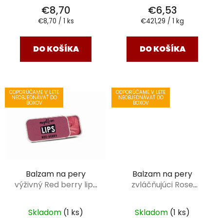
t
o
€8,70
€6,53
o
v
Jednotková
Jednotková
€8,70 / 1 ks
€421,29 / 1 kg
v
cena:
cena:
DO KOŠÍKA
DO KOŠÍKA
ODPORÚČAME V LETE
ODPORÚČAME V LETE
NEOBJEDNÁVAŤ DO
NEOBJEDNÁVAŤ DO
BOXOV
BOXOV
Balzam na pery
Balzam na pery
výživný Red berry lips
zvláčňujúci Rose
15,5 g
melon lips 15,5 g
Skladom
(1 ks)
Skladom
(1 ks)