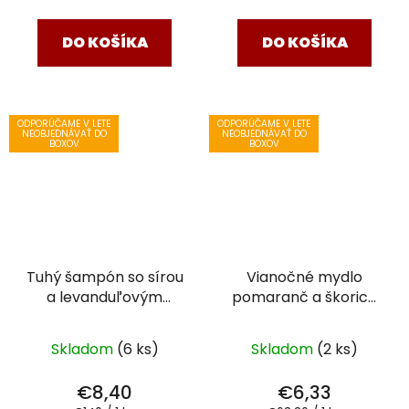
cena:
cena:
DO KOŠÍKA
DO KOŠÍKA
ODPORÚČAME V LETE
ODPORÚČAME V LETE
NEOBJEDNÁVAŤ DO
NEOBJEDNÁVAŤ DO
BOXOV
BOXOV
Tuhý šampón so sírou
Vianočné mydlo
a levanduľovým
pomaranč a škorica
olejom
60 g
100 g
Skladom
(6 ks)
Skladom
(2 ks)
€8,40
€6,33