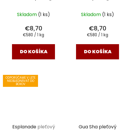
Skladom
(1 ks)
Skladom
(1 ks)
€8,70
€8,70
Jednotková
Jednotková
€580 / 1 kg
€580 / 1 kg
cena:
cena:
DO KOŠÍKA
DO KOŠÍKA
ODPORÚČAME V LETE
NEOBJEDNÁVAŤ DO
BOXOV
Esplanade
pleťový
Gua Sha pleťový