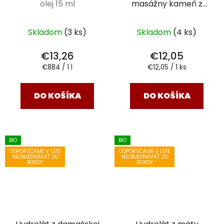
olej 15 ml
masážny kameň z
ruženínu
Skladom
(3 ks)
Skladom
(4 ks)
€13,26
€12,05
Jednotková
Jednotková
€884 / 1 l
€12,05 / 1 ks
cena:
cena:
DO KOŠÍKA
DO KOŠÍKA
BIO
BIO
ODPORÚČAME V LETE
ODPORÚČAME V LETE
NEOBJEDNÁVAŤ DO
NEOBJEDNÁVAŤ DO
BOXOV
BOXOV