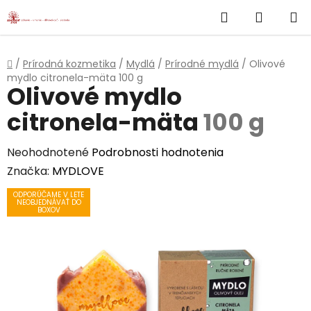
}
Hľadať
NÁKUP
Prejsť
na
KOŠÍK
obsah
Domov
/
Prírodná kozmetika
/
Mydlá
/
Prírodné mydlá
/
Olivové
mydlo citronela-mäta
100 g
Olivové mydlo
citronela-mäta
100 g
Priemerné
Neohodnotené
Podrobnosti hodnotenia
hodnotenie
Značka:
MYDLOVE
produktu
ODPORÚČAME V LETE
NEOBJEDNÁVAŤ DO
je
BOXOV
0,0
z
5
hviezdičiek.