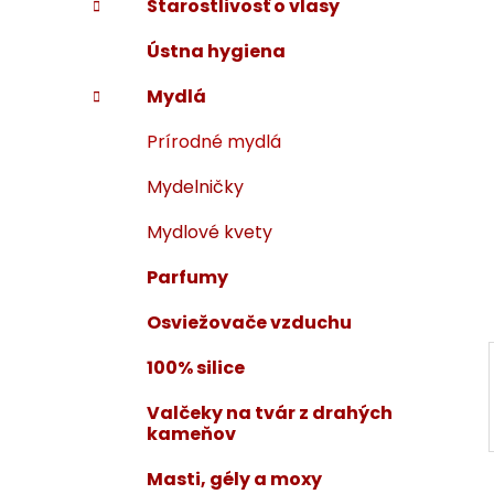
Starostlivosť o vlasy
i
a
e
n
Ústna hygiena
e
Mydlá
l
Prírodné mydlá
Mydelničky
Mydlové kvety
Parfumy
Osviežovače vzduchu
100% silice
Valčeky na tvár z drahých
kameňov
Masti, gély a moxy