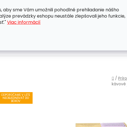
, aby sme Vám umožnili pohodlné prehliadanie nášho
A
OBCHODNÉ PODMIENKY
OCHRANA OSOBNÝCH ÚDAJ
lýze prevádzky eshopu neustále zlepšovali jeho funkcie,
sť."
Viac informácií
Domo
/
Prír
kávové
ODPORÚČAME V LETE
NEOBJEDNÁVAŤ DO
BOXOV