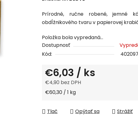
produktu
Prírodné, ručne robené,
jemné k
je
obdĺžnikového tvaru v papierovej krabi
0,0
z
Položka bola vypredaná…
5
Dostupnosť
Vypred
hviezdičiek.
Kód:
40209
€6,03
/ ks
€4,90 bez DPH
Jednotková cena:
€60,30 / 1 kg
Tlač
Opýtať sa
Strážiť