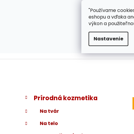
}
Prejsť
"Používame cookies
ZÁKAZNÍCKA PODPOR
na
eshopu a vďaka ana
obsah
výkon a použiteľno
Nastavenie
B
K
Preskočiť
Prírodná kozmetika
a
kategórie
o
t
č
Na tvár
e
n
g
Na telo
ý
ó
p
r