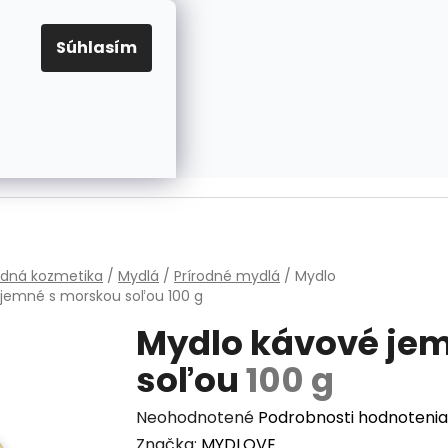
EUR
Prihlásenie
Registrácia
OV
PRAVIDLÁ PRE COOKIES
NASTAVENIA COOKIES
Súhlasím
PRÁZDNY KOŠÍK
NÁKUPNÝ
KOŠÍK
v
odná kozmetika
/
Mydlá
/
Prírodné mydlá
/
Mydlo
 jemné s morskou soľou
100 g
Mydlo kávové je
soľou
100 g
Priemerné
Neohodnotené
Podrobnosti hodnotenia
hodnotenie
Značka:
MYDLOVE