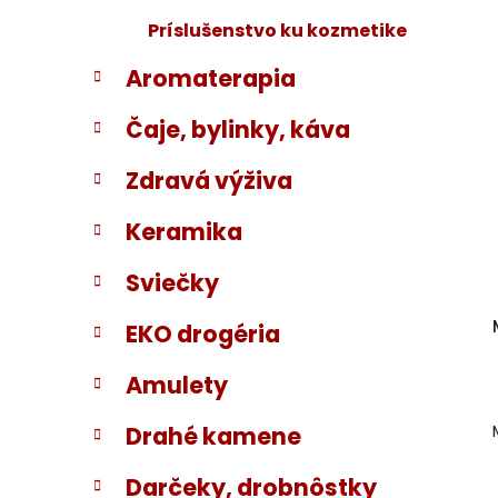
Príslušenstvo ku kozmetike
Aromaterapia
Čaje, bylinky, káva
Zdravá výživa
Keramika
Sviečky
EKO drogéria
Amulety
Drahé kamene
Darčeky, drobnôstky