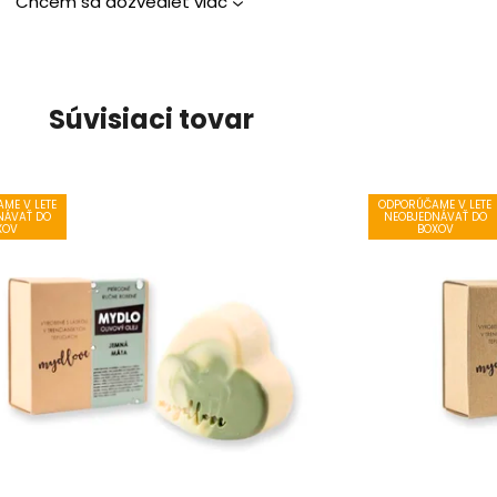
Chcem sa dozvedieť viac
Súvisiaci tovar
ME V LETE
ODPORÚČAME V LETE
NÁVAŤ DO
NEOBJEDNÁVAŤ DO
XOV
BOXOV