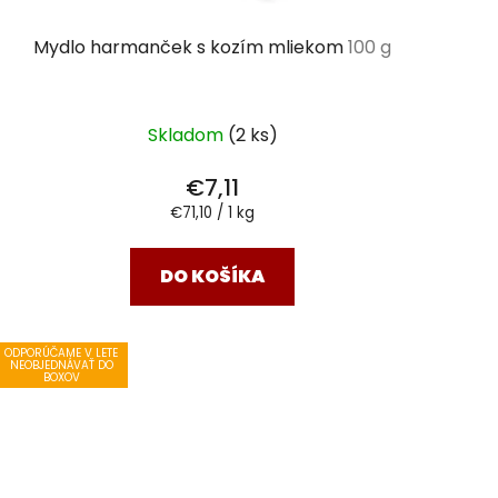
Mydlo harmanček s kozím mliekom
100 g
Skladom
(2 ks)
€7,11
Jednotková
€71,10 / 1 kg
cena:
DO KOŠÍKA
ODPORÚČAME V LETE
NEOBJEDNÁVAŤ DO
BOXOV