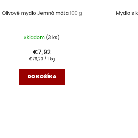
Olivové mydlo Jemná mäta
100 g
Mydlo s 
Skladom
(3 ks)
€7,92
Jednotková
€79,20 / 1 kg
cena:
DO KOŠÍKA