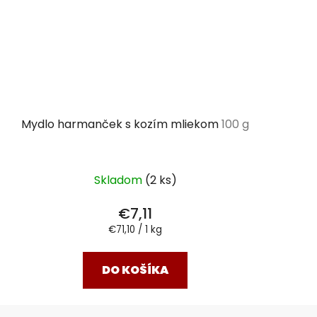
Mydlo harmanček s kozím mliekom
100 g
Skladom
(2 ks)
€7,11
Jednotková
€71,10 / 1 kg
cena:
DO KOŠÍKA