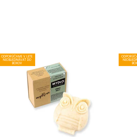
ODPORÚČAME V LETE
ODPORÚČA
NEOBJEDNÁVAŤ DO
NEOBJED
BOXOV
BO