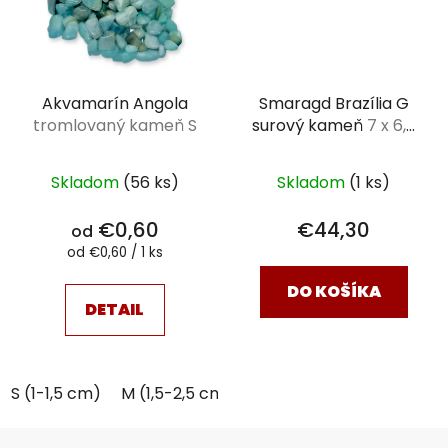
Akvamarín Angola
Smaragd Brazília G
tromlovaný kameň S
surový kameň
7 x 6,5
x 2,5 cm 293g
Skladom
(56 ks)
Skladom
(1 ks)
€0,60
€44,30
od
Jednotková
od €0,60 / 1 ks
cena:
DO KOŠÍKA
DETAIL
S (1-1,5 cm)
M (1,5-2,5 cm)
M+ (1,5-2,5cm)
Z