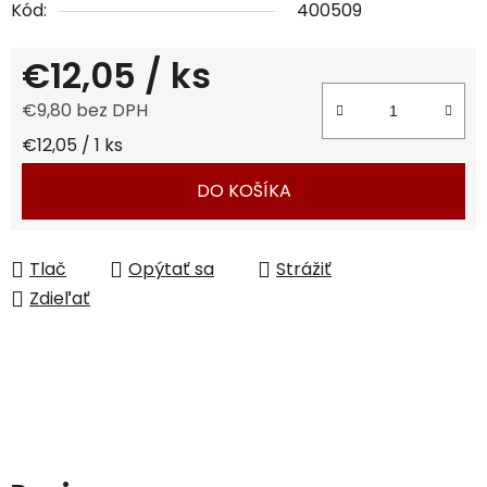
Kód:
400509
€12,05
/ ks
€9,80 bez DPH
Jednotková cena:
€12,05 / 1 ks
DO KOŠÍKA
Tlač
Opýtať sa
Strážiť
Zdieľať