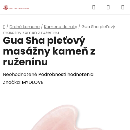
}
Hľadať
NÁKUP
Prejsť
na
KOŠÍK
obsah
Domov
/
Drahé kamene
/
Kamene do ruky
/
Gua Sha pleťový
masážny kameň z ruženínu
Gua Sha pleťový
masážny kameň z
ruženínu
Priemerné
Neohodnotené
Podrobnosti hodnotenia
hodnotenie
Značka:
MYDLOVE
produktu
je
0,0
z
5
hviezdičiek.