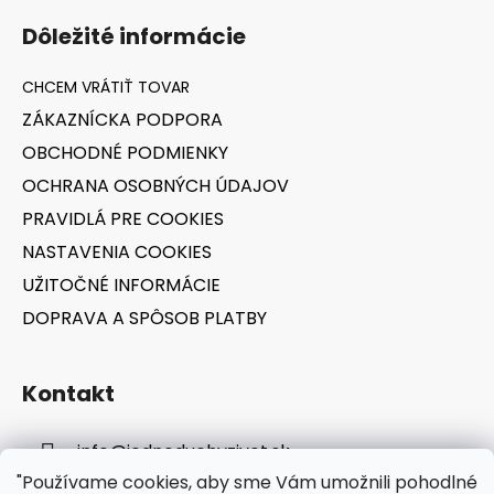
á
Dôležité informácie
p
ä
t
ZÁKAZNÍCKA PODPORA
i
OBCHODNÉ PODMIENKY
e
OCHRANA OSOBNÝCH ÚDAJOV
PRAVIDLÁ PRE COOKIES
NASTAVENIA COOKIES
UŽITOČNÉ INFORMÁCIE
DOPRAVA A SPÔSOB PLATBY
Kontakt
info
@
jednoduchyzivot.sk
"Používame cookies, aby sme Vám umožnili pohodlné