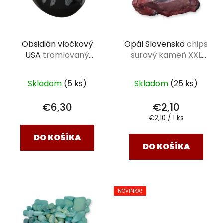
Obsidián vločkový
Opál Slovensko
chips
USA
tromlovaný
surový kameň XXL
kameň XL (3-4,5 cm)
(4,5 - 6,5 cm)
Skladom
(5 ks)
Skladom
(25 ks)
€6,30
€2,10
Jednotková
€2,10 / 1 ks
cena:
DO KOŠÍKA
DO KOŠÍKA
NOVINKA!