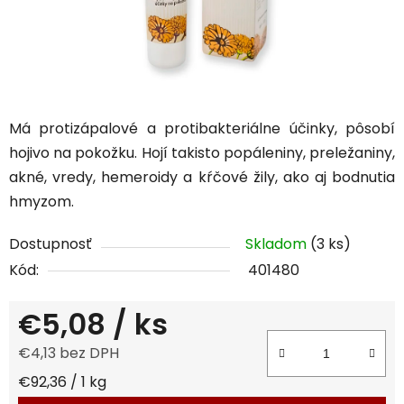
Má
protizápalové a protibakteriálne účinky, pôsobí
hojivo na pokožku.
Hojí takisto popáleniny, preležaniny,
akné, vredy, hemeroidy a kŕčové žily, ako aj bodnutia
hmyzom.
Dostupnosť
Skladom
(3 ks)
Kód:
401480
€5,08
/ ks
€4,13 bez DPH
Jednotková cena:
€92,36 / 1 kg