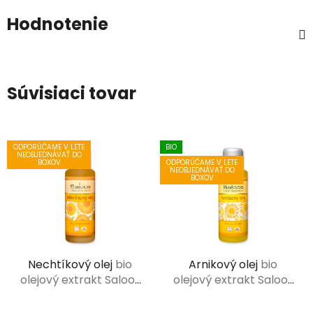
Hodnotenie
Súvisiaci tovar
ODPORÚČAME V LETE
BIO
NEOBJEDNÁVAŤ DO
ODPORÚČAME V LETE
BOXOV
NEOBJEDNÁVAŤ DO
BOXOV
Nechtíkový olej
bio
Arnikový olej
bio
olejový extrakt Saloos
olejový extrakt Saloos
50 ml
50 ml