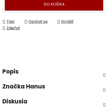
DO KOŠÍKA
Tlač
Opýtať sa
Strážiť
Zdieľať
Popis
Značka
Hanus
Diskusia