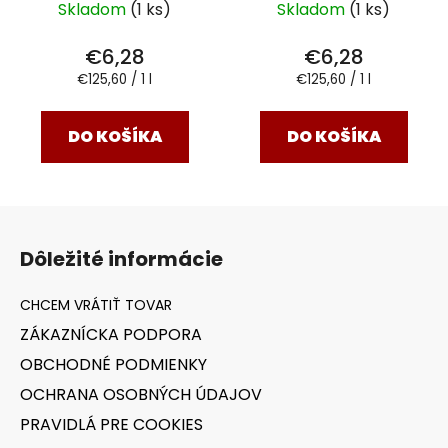
Skladom
(1 ks)
Skladom
(1 ks)
€6,28
€6,28
Jednotková
Jednotková
€125,60 / 1 l
€125,60 / 1 l
cena:
cena:
DO KOŠÍKA
DO KOŠÍKA
Z
á
Dôležité informácie
p
ä
t
ZÁKAZNÍCKA PODPORA
i
OBCHODNÉ PODMIENKY
e
OCHRANA OSOBNÝCH ÚDAJOV
PRAVIDLÁ PRE COOKIES