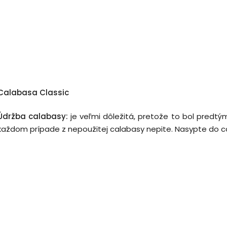
Calabasa Classic
Údržba calabasy:
je veľmi dôležitá, pretože to bol predtým
každom prípade z nepoužitej calabasy nepite. Nasypte do c