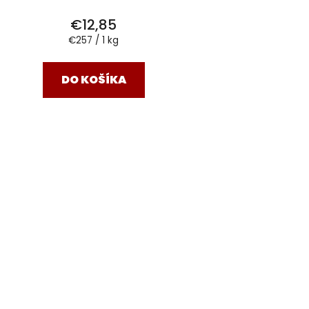
€12,85
Jednotková
€257 / 1 kg
cena:
DO KOŠÍKA