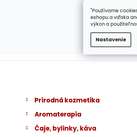
}
Prejsť
"Používame cookies
ZÁKAZNÍCKA PODPOR
na
eshopu a vďaka ana
obsah
výkon a použiteľno
Nastavenie
B
K
Preskočiť
Prírodná kozmetika
a
kategórie
o
t
č
Aromaterapia
e
n
g
ý
Čaje, bylinky, káva
ó
p
r