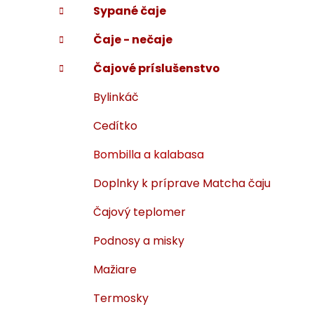
Sypané čaje
i
a
e
n
Čaje - nečaje
e
l
Čajové príslušenstvo
Bylinkáč
Cedítko
Bombilla a kalabasa
Doplnky k príprave Matcha čaju
Čajový teplomer
Podnosy a misky
Mažiare
Termosky