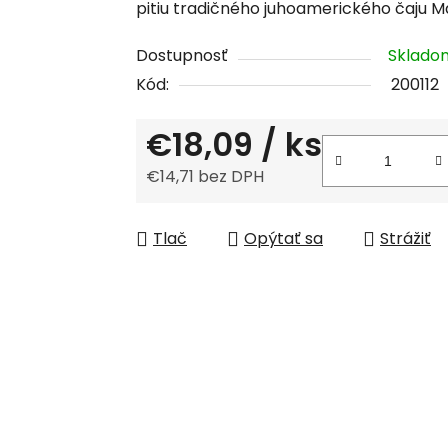
pitiu tradičného juhoamerického čaju M
je
0,0
Dostupnosť
Sklad
z
Kód:
200112
5
hviezdičiek.
€18,09
/ ks
€14,71 bez DPH
Jednotková cena:
Tlač
Opýtať sa
Strážiť