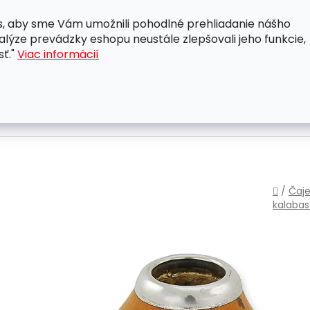
, aby sme Vám umožnili pohodlné prehliadanie nášho
A
OBCHODNÉ PODMIENKY
OCHRANA OSOBNÝCH ÚDAJ
lýze prevádzky eshopu neustále zlepšovali jeho funkcie,
sť."
Viac informácií
Domo
/
Čaje
kalaba