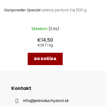
Gunpowder Special
zelený perlový čaj 500 g
Skladom
(2 ks)
€14,50
Jednotková
€29 / 1 kg
cena:
DO KOŠÍKA
Kontakt
info
@
jednoduchyzivot.sk