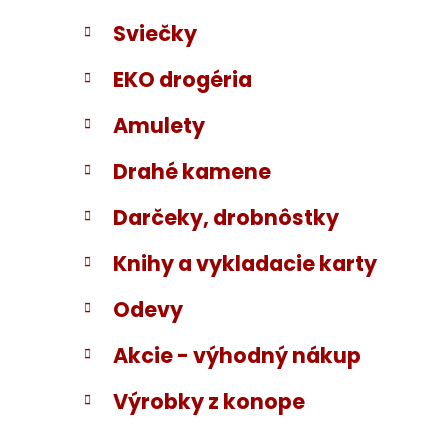
Sviečky
EKO drogéria
Amulety
Drahé kamene
Darčeky, drobnôstky
Knihy a vykladacie karty
Odevy
Akcie - výhodný nákup
Výrobky z konope