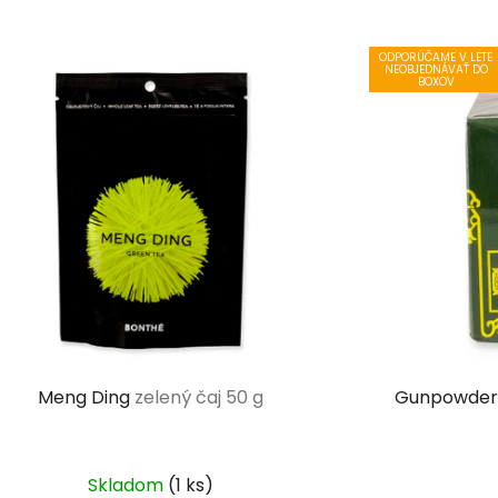
ODPORÚČAME V LETE
NEOBJEDNÁVAŤ DO
BOXOV
Meng Ding
zelený čaj 50 g
Gunpowder
Skladom
(1 ks)