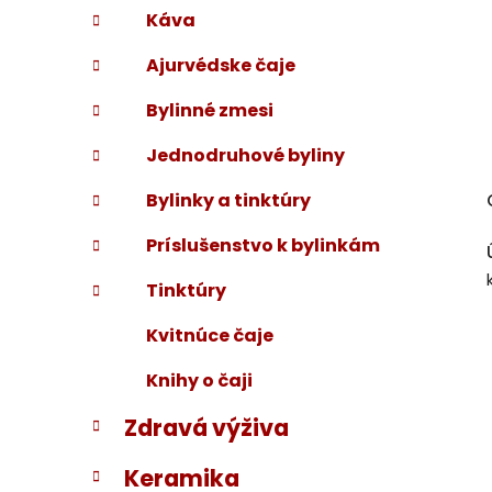
Káva
Ajurvédske čaje
Bylinné zmesi
Jednodruhové byliny
Bylinky a tinktúry
Príslušenstvo k bylinkám
Tinktúry
Kvitnúce čaje
Knihy o čaji
Zdravá výživa
Keramika